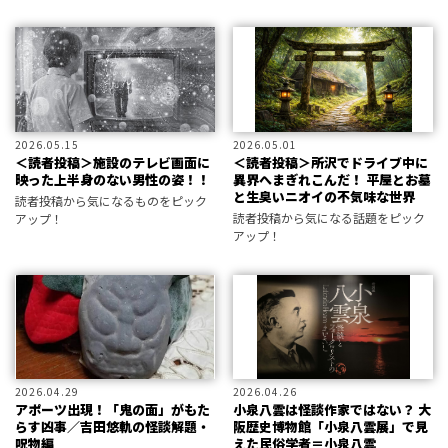
開。編集部が選定した新刊書籍情報
をお届けします。
2026.05.15
2026.05.01
＜読者投稿＞施設のテレビ画面に
＜読者投稿＞所沢でドライブ中に
映った上半身のない男性の姿！！
異界へまぎれこんだ！ 平屋とお墓
と生臭いニオイの不気味な世界
読者投稿から気になるものをピック
読者投稿から気になる話題をピック
アップ！
アップ！
2026.04.29
2026.04.26
アポーツ出現！「鬼の面」がもた
小泉八雲は怪談作家ではない？ 大
らす凶事／吉田悠軌の怪談解題・
阪歴史博物館「小泉八雲展」で見
呪物編
えた民俗学者＝小泉八雲