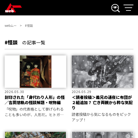
webムー
#怪談
#怪談
の記事一覧
2026.05.30
2026.05.29
封印された「身代わり人形」の怪
＜読者投稿＞義兄の通夜に布団が
／吉田悠軌の怪談解題・呪物編
２組追加？ 亡き両親から粋な気配
り
「呪物」の代表格として挙げられる
読者投稿から気になるものをピック
ことも多いのが、人形だ。ヒトガタ
アップ！
というルーツをもつそれは私たちの
分身であり、ゆえにさまざまな不思
議な出来事を必然的に招きやすいも
のなのだろうか。