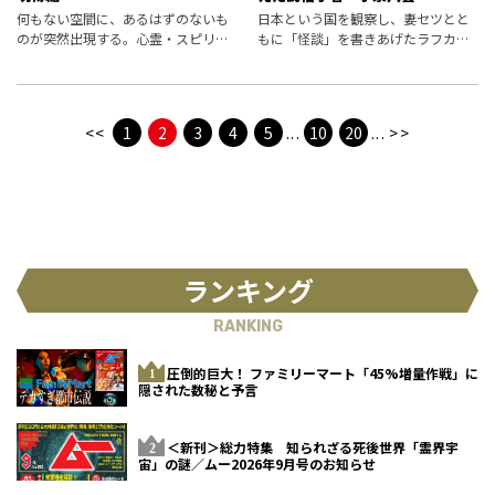
何もない空間に、あるはずのないも
日本という国を観察し、妻セツとと
のが突然出現する。心霊・スピリチ
もに「怪談」を書きあげたラフカデ
ュアル界で報告が続く物質移転現象
ィオ・ハーン＝小泉八雲。彼の視線
「アポーツ」は、幸運の訪れを告げ
は、怪談作家よりも民俗学者のそれ
る吉兆とされることが多いのだが、
だった。
そうとばかりいいきれないこともあ
<<
1
2
3
4
5
...
10
20
...
>>
るようで
ランキング
RANKING
圧倒的巨大！ ファミリーマート「45%増量作戦」に
隠された数秘と予言
＜新刊＞総力特集 知られざる死後世界「霊界宇
宙」の謎／ムー2026年9月号のお知らせ