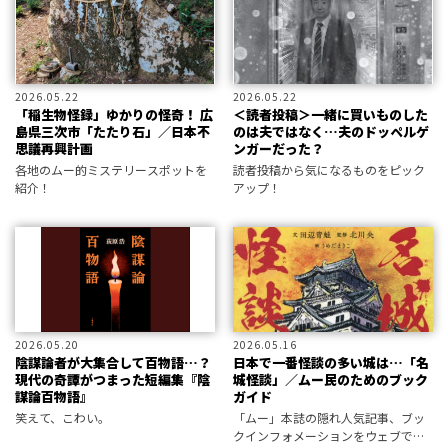
2026.05.22
2026.05.22
「稲生物怪録」ゆかりの怪奇！ 広
＜読者投稿＞一緒に買いものした
島県三次市「たたり石」／日本不
のは夫ではなく…夫のドッペルゲ
思議再興計画
ンガーだった？
各地のムー的ミステリースポットを
読者投稿から気になるものをピック
紹介！
アップ！
2026.05.20
2026.05.16
陰謀論者が大集合して百物語…？
日本で一番怪談の多い城は…「名
現代の奇譚がつまった短編集『陰
城怪談」／ムー民のためのブック
謀論百物語』
ガイド
笑えて、こわい。
「ムー」本誌の隠れ人気記事、ブッ
クインフォメーションをウェブで公