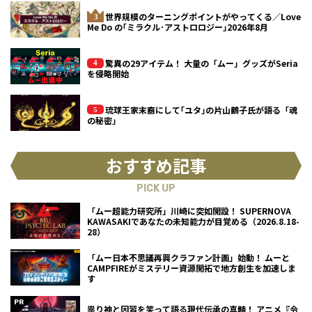
世界規模のターニングポイントがやってくる／Love
Me Do の｢ミラクル･アストロロジー｣2026年8月
驚異の29アイテム！ 大量の「ムー」グッズがSeria
を侵略開始
琉球王家末裔にして｢ユタ｣の片山鶴子氏が語る「魂
の秘密」
おすすめ記事
PICK UP
「ムー超能力研究所」川崎に突如開設！ SUPERNOVA
KAWASAKIであなたの未知能力が目覚める（2026.8.18-
28）
「ムー日本不思議再興クラファン計画」始動！ ムーと
CAMPFIREがミステリー資源開拓で地方創生を加速しま
す
祟り神と因習を笑って語る現代伝承の真髄！ アニメ『令