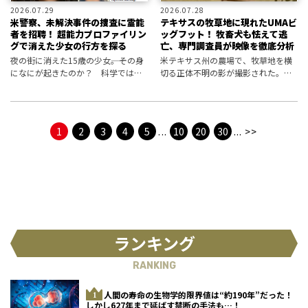
2026.07.29
2026.07.28
米警察、未解決事件の捜査に霊能
テキサスの牧草地に現れたUMAビ
者を招聘！ 超能力プロファイリン
ッグフット！ 牧畜犬も怯えて逃
グで消えた少女の行方を探る
亡、専門調査員が映像を徹底分析
夜の街に消えた15歳の少女――。その身
米テキサス州の農場で、牧草地を横
になにが起きたのか？ 科学では届
切る正体不明の影が撮影された。家
かぬ領域に警察が踏み込んだとき、
族が偶然捉えた謎の訪問者の正体は
封じられていた何かが動き出す。
ビッグフットなのか、調査団体が徹
底分析！
1
2
3
4
5
...
10
20
30
...
>>
ランキング
RANKING
人間の寿命の生物学的限界値は“約190年”だった！
しかし627年まで延ばす禁断の手法も…！