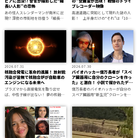
ビアに出没!? 警官が撮影した“細
の”女幽霊が出現！ 戦慄のドライ
長い人影”の恐怖
ブレコーダー映像
あの怪人スレンダーマンが南米に出
高速道路に突如として現れた謎の人
現!? 深夜の市街地を彷徨う「細長い
影！ 上半身だけの“それ”は「100
人影」に警察官が遭遇！
年前の高貴な女性」の幽霊だったの
か!?
2026.07.31
2026.07.30
核融合発電に革命的進展！ 放射能
バイオハッカー億万長者が「スペ
汚染が皆無で核融合炉が自動車の
ア臓器用に自分のクローンを作っ
エンジンになる未来へ
た」と激白！ 小説で描かれたディ
ストピアが現実に
プラズマから直接電気を取り出せ
億万長者のバイオハッカーが自分の
ば、中性子線が出ない！ 夢の核融合
スペア臓器用“新生児”クローンを作
発電の可能性が見えてきた。
ったと激白。人類は議論待ったなし
の状況に直面している！