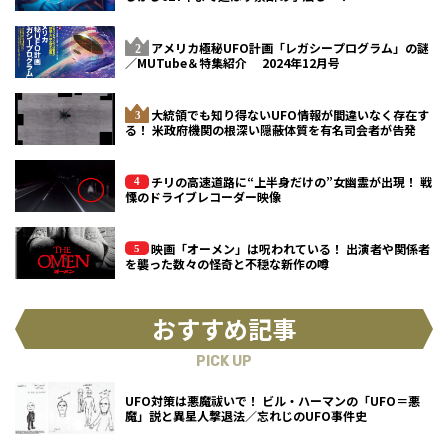
アメリカ極秘UFO計画「レガシープログラム」の謎
／MUTube＆特集紹介 2024年12月号
大統領でも知り得ないUFO情報が間違いなく存在す
る！ 米政府機関の根深い隠蔽体質を有名司会者が告発
チリの高速道路に“上半身だけの”女幽霊が出現！ 戦
慄のドライブレコーダー映像
映画「オーメン」は呪われている！ 出演者や関係者
を襲った数々の怪奇と不穏な新作の噂
おすすめ記事
PICK UP
UFO対策は悪魔祓いで！ ビル・ハーマンの「UFO＝悪
魔」説と異星人撃退法／忘れじのUFO事件史