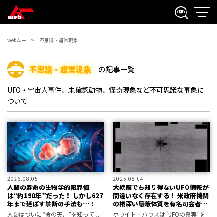
webムー
不思議・超常現象
不思議・超常現象
の記事一覧
UFO・宇宙人事件、未確認動物、怪奇現象など不可思議な事象に
ついて
2026.08.05
2026.08.04
人間の寿命の生物学的限界値
大統領でも知り得ないUFO情報が
は“約190年”だった！ しかし627
間違いなく存在する！ 米政府機関
年まで延ばす禁断の手法も…！
の根深い隠蔽体質を有名司会者が
告発
人類はついに“命の天井”を知ってし
ホワイト・ハウスは“UFOの真実”を