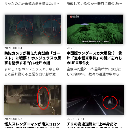
まったのか――。永遠の命を夢見た現代
隠蔽しているのか――。政府主導のUAP
科学は、皮肉にもその限界値を突き
情報開示は進んでいるように見える
止めてしまった可能性がある。
が、その裏で当局の隠蔽工作は決し
て緩むことはないのだと専門家が指
摘している。
2026.08.04
2026.08.03
防犯カメラが捉えた典型的「ゴー
中国版ツングースカ大爆発!? 貴
スト」に戦慄！ ホンジュラスの民
州「空中怪車事件」の謎／忘れじ
家を闊歩する“白い影”の謎
のUFO事件史
またしてもホンジュラスで、ゆらゆ
空飛ぶ円盤という言葉が世に飛び出
らと揺れ動く不思議な白い影が激撮
して約80年。 数々の遭遇の中から忘
された。その正体は見た目そのまま
れられない―― 忘れたくない事例を振り
幽霊なのか、それとも……!?
返る。 今回は中国の貴州に飛来した
「空中怪車（快車）」について。 あ
の衝撃波は空飛ぶ円盤の飛来
2026.08.03
2026.07.31
怪人スレンダーマンが南米コロン
チリの高速道路に“上半身だけ