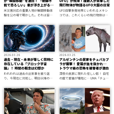
が“瞬間移動”を激白！ 「制御不
UFO」が飛来！複数人が目撃した
能で恐ろしい」車が浮き上がる恐
飛行物体が物語るUFO大国の日常
怖体験も
米災害対応の重要人物が瞬間移動体
UFO目撃多発地帯といわれるメキシ
験を公の場で明かした。それは妄想
コでは、これくらいの飛行物体は日
か、それとも何かの兆候なのか、現
常茶飯事？ 2022年８月に現れたこ
地で波紋を広げている――。
の怪物体をレポートする。
2026.03.26
2026.03.25
過去・現在・未来が等しく同時に
アルゼンチンの民家をチュパカブ
存在している「ブロック宇宙
ラが襲撃！ 愛猫が血を抜かれ…
論」！ 時間の概念は幻想か
トラウマ級の恐怖を被害者が激白
われわれは過去の出来事を振り返
深夜の民家に現れた怪しい影！ 自宅
り、今現在に対処し、明日以降の未
の庭で愛猫が犠牲に… UMA「チュパ
来を思い描きながら日々を送ってい
カブラ」の襲来か!?
るが、最先端の理論物理学はそうし
た時間認識が根本から間違っている
という――。