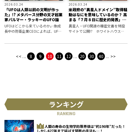
2026.03.24
2026.03.24
「UFOは人類以前の文明が作っ
米政府の“異星人ドメイン”取得騒
た」!? メタバース分野の天才起業
動はなにを意味しているのか？ 高
家パルマー・ラッキーのUFO論
まる「７月８日に歴史的発表」説
の信憑性
UFOはどこから来ているのか――。急成
異星人・UFO関連の機密文書を特設
長中の防衛企業CEOによれば、UFO
サイトで公開!? ホワイトハウスが
ははるか昔の地球からやってきて来
新たに登録した２つのドメインに憶
ているという！
測が拡大している！
<<
...
8
9
10
11
12
...
20
30
40
...
>>
ランキング
RANKING
人間の寿命の生物学的限界値は“約190年”だった！
しかし627年まで延ばす禁断の手法も…！