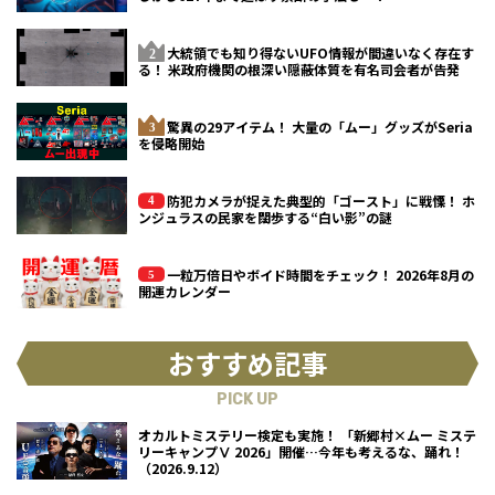
大統領でも知り得ないUFO情報が間違いなく存在す
る！ 米政府機関の根深い隠蔽体質を有名司会者が告発
驚異の29アイテム！ 大量の「ムー」グッズがSeria
を侵略開始
防犯カメラが捉えた典型的「ゴースト」に戦慄！ ホ
ンジュラスの民家を闊歩する“白い影”の謎
一粒万倍日やボイド時間をチェック！ 2026年8月の
開運カレンダー
おすすめ記事
PICK UP
オカルトミステリー検定も実施！ 「新郷村×ムー ミステ
リーキャンプⅤ 2026」開催…今年も考えるな、踊れ！
（2026.9.12）