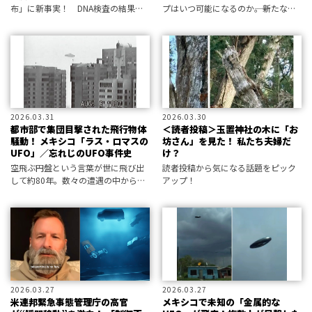
布」に新事実！ DNA検査の結果、
プはいつ可能になるのか――。新たな研
使われている糸にはインド系血統の
究では、凍結したマウスの脳を解凍
DNAが付着していたことが判明し
して再び機能させることに成功して
た。
いる。
2026.03.31
2026.03.30
都市部で集団目撃された飛行物体
＜読者投稿＞玉置神社の木に「お
騒動！ メキシコ「ラス・ロマスの
坊さん」を見た！ 私たち夫婦だ
UFO」／忘れじのUFO事件史
け？
空飛ぶ円盤という言葉が世に飛び出
読者投稿から気になる話題をピック
して約80年。数々の遭遇の中から忘
アップ！
れられない――忘れたくない事例を振り
返る。 今回はメキシコシティで集団
目撃された空飛ぶ円盤について。同
じく都市部での集団目撃となったフ
2026.03.27
2026.03.27
米連邦緊急事態管理庁の高官
メキシコで未知の「金属的な