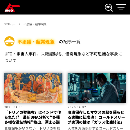
webムー
不思議・超常現象
不思議・超常現象
の記事一覧
UFO・宇宙人事件、未確認動物、怪奇現象など不可思議な事象に
ついて
2026.04.03
2026.04.02
「トリノの聖骸布」はインドで作
冷凍保存したマウスの脳を蘇らせ
られた!? 最新DNA分析で“多種
る実験に初成功！ コールドスリー
多様な遺伝情報”検出、深まる謎
プ実現の鍵は「ガラス化凍結法」
真贋論争が尽きない「トリノの聖骸
人体を冷凍保存するコールドスリー