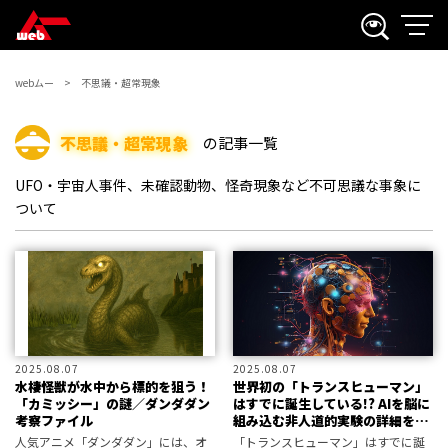
webムー
不思議・超常現象
不思議・超常現象
の記事一覧
UFO・宇宙人事件、未確認動物、怪奇現象など不可思議な事象に
ついて
2025.08.07
2025.08.07
水棲怪獣が水中から標的を狙う！
世界初の「トランスヒューマン」
「カミッシー」の謎／ダンダダン
はすでに誕生している!? AIを脳に
考察ファイル
組み込む非人道的実験の詳細を米
元軍人が告発！
人気アニメ「ダンダダン」には、オ
「トランスヒューマン」はすでに誕