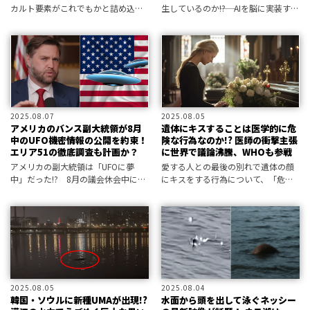
カルト要素がこれでもかと詰め込ま
生しているのか――!? AIを脳に実装する
れている。その中には、かつて日本
非人道的な極秘プロジェクトが行わ
を熱狂させたあのUMAも──！
れていることが元米軍人によって暴
露された！
2025.08.07
2025.08.05
アメリカのバンス副大統領が8月
遺体にキスすることは医学的に危
中のUFO機密情報の公開を約束！
険な行為なのか!? 医師の衝撃主張
エリア51の徹底調査も計画か？
に世界で議論沸騰、WHOも参戦
アメリカの副大統領は「UFOに夢
愛する人との最後の別れで遺体の顔
中」だった!? 8月の議会休会中にエ
にキスをする行為について、「危険
リア51の調査を計画していることを
な行為だ」と主張する医師が現れ、
公言、秘匿され続けてきた情報につ
主に欧米で物議を醸しているよう
いに光が差すのか？
だ。
2025.08.05
2025.08.04
韓国・ソウルに新種UMAが出現!?
水面から頭を出して泳ぐネッシー