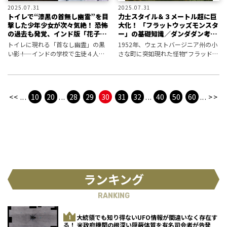
2025.07.31
2025.07.31
トイレで“漆黒の首無し幽霊”を目
力士スタイル＆３メートル超に巨
撃した少年少女が次々気絶！ 恐怖
大化！ 「フラットウッズモンスタ
の過去も発覚、インド版「花子さ
ー」の基礎知識／ダンダダン考察
ん」事件発生
ファイル
トイレに現れる「首なし幽霊」の黒
1952年、ウェストバージニア州の小
い影――！ インドの学校で生徒４人が
さな町に突如現れた怪物“フラッドウ
救急搬送の恐怖！
ッズモンスター”。「ダンダダン」に
も登場したこの不気味な存在の実像
に迫る。
<<
...
10
20
...
28
29
30
31
32
...
40
50
60
...
>>
ランキング
RANKING
大統領でも知り得ないUFO情報が間違いなく存在す
る！ 米政府機関の根深い隠蔽体質を有名司会者が告発