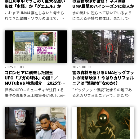
漢江の水中でうごめく巨大な黒い
の最新映像が話題！ ネス湖は
影は「水怪」か「グエムル」か
UMA目撃のハイシーズンに突入か
これまでUMAは存在しないと考えら
水の流れに逆らって泳いでいるよう
れてきた韓国・ソウルの漢江で、な
に見える奇妙な物体は、果たして
んと謎の巨大生物の影が目撃され
「ネッシー」なのか――？ 夏になり、
た！ その正体はいったい――!?
目撃報告が激増中のネス湖から最新
の動画が届けられた！
2025.08.02
2025.08.01
コロンビアに飛来した銀玉
雪の森林を駆けるUMAビッグフッ
UFO「ブガの球体」の謎！／
トの衝撃映像！ やはりカリフォル
MUTube＆特集紹介 2025年8
ニアは“繁殖地”なのか!?
月号
世界のUFOコミュニティが注目する
“ビッグフット伝説”始まりの地であ
事件の真相を三上編集長がMUTube
る米カリフォルニア州で、新たな目
で解説。
撃映像が登場！ 茂みの隙間から撮
影者を見つめる黒い影の恐怖！