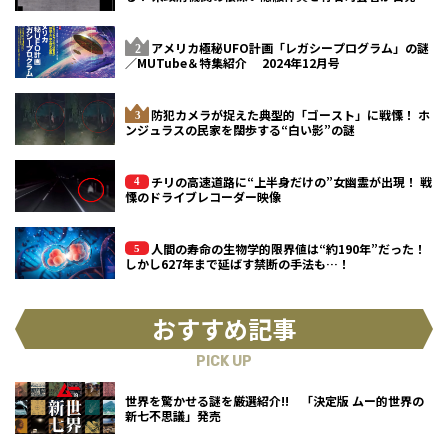
アメリカ極秘UFO計画「レガシープログラム」の謎
／MUTube＆特集紹介 2024年12月号
防犯カメラが捉えた典型的「ゴースト」に戦慄！ ホ
ンジュラスの民家を闊歩する“白い影”の謎
チリの高速道路に“上半身だけの”女幽霊が出現！ 戦
慄のドライブレコーダー映像
人間の寿命の生物学的限界値は“約190年”だった！
しかし627年まで延ばす禁断の手法も…！
おすすめ記事
PICK UP
世界を驚かせる謎を厳選紹介!! 「決定版 ムー的世界の
新七不思議」発売