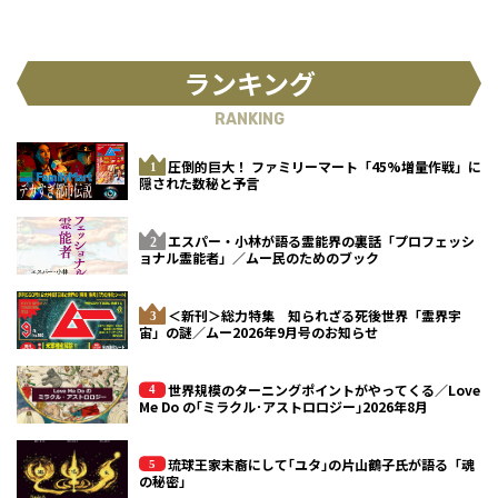
ランキング
RANKING
圧倒的巨大！ ファミリーマート「45%増量作戦」に
隠された数秘と予言
エスパー・小林が語る霊能界の裏話「プロフェッシ
ョナル霊能者」／ムー民のためのブック
＜新刊＞総力特集 知られざる死後世界「霊界宇
宙」の謎／ムー2026年9月号のお知らせ
世界規模のターニングポイントがやってくる／Love
Me Do の｢ミラクル･アストロロジー｣2026年8月
琉球王家末裔にして｢ユタ｣の片山鶴子氏が語る「魂
の秘密」