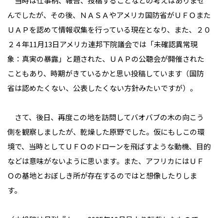
当時は仕事柄、報告、投稿することなどの考えはありませ
んでしたが、その後、ＮＡＳＡやアメリカ国防省がＵＦＯまた
ＵＡＰを認めて情報収集を行っている現在となり、また、２０
２４年11月13日アメリカ連邦下院議会では「未確認異常現
象：真実の暴露」と題された、ＵＡＰの公聴会が開催された
こともあり、時期がきているかと思い投稿しています（国防
省は認めたくない、公表したくない方針みたいですが）。
さて、後日、再度この地を訪問してバオバブの木の向こう
側を観察しましたが、乾燥した原野でした。仮にもしこの環
境で、当時としてＵＦＯのドローンを飛ばすような動機、目的
などは意味がないように思います。また、アフリカにはＵＦ
Ｏの基地とおぼしき所が存在するのではと想像したりしま
す。