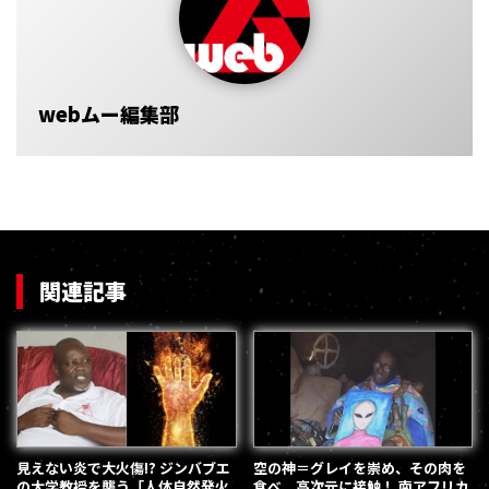
webムー編集部
関連記事
見えない炎で大火傷!? ジンバブエ
空の神＝グレイを崇め、その肉を
の大学教授を襲う「人体自然発火
食べ、高次元に接触！ 南アフリカ