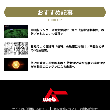
おすすめ記事
PICK UP
中国版ツングースカ大爆発!? 貴州「空中怪車事件」の
謎／忘れじのUFO事件史
和紙でつくる護符「折符」の教室に参加！／辛酸なめ子
の｢魂活巡業｣
核融合発電に革命的進展！ 放射能汚染が皆無で核融合炉
が自動車のエンジンになる未来へ
サイトのご利用にあたって
個人情報について
お問い合わせ