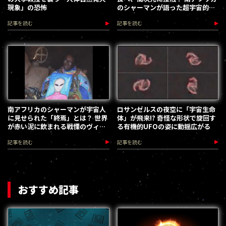
現象」の恐怖
のシャーマンが語った超宇宙的体
験／遠野そら
記事を読む
記事を読む
南アフリカのシャーマンが宇宙人
ロサンゼルスの夜空に「宇宙生命
に見せられた「終焉」とは？ 世界
体」が飛来!? 奇怪な形状で旋回す
が赤い泥に飲まれる戦慄のヴィジ
る有機的UFOの姿に動揺広がる
ョンを語る／遠野そら
記事を読む
記事を読む
おすすめ記事