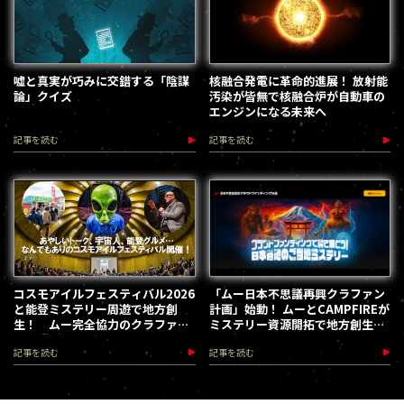
嘘と真実が巧みに交錯する「陰謀
核融合発電に革命的進展！ 放射能
論」クイズ
汚染が皆無で核融合炉が自動車の
エンジンになる未来へ
記事を読む
記事を読む
コスモアイルフェスティバル2026
「ムー日本不思議再興クラファン
と能登ミステリー周遊で地方創
計画」始動！ ムーとCAMPFIREが
生！ ムー完全協力のクラファン
ミステリー資源開拓で地方創生を
第３弾が始動
加速します
記事を読む
記事を読む