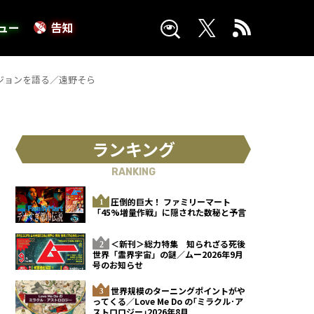
ュー
告知
ジョンを語る／遠野そら
ランキング
RANKING
圧倒的巨大！ ファミリーマート
「45%増量作戦」に隠された数秘と予言
＜新刊＞総力特集 知られざる死後
世界「霊界宇宙」の謎／ムー2026年9月
号のお知らせ
世界規模のターニングポイントがや
ってくる／Love Me Do の｢ミラクル･ア
ストロロジー｣2026年8月