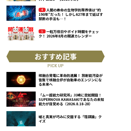
人間の寿命の生物学的限界値は“約
190年”だった！ しかし627年まで延ばす
禁断の手法も…！
一粒万倍日やボイド時間をチェッ
ク！ 2026年8月の開運カレンダー
おすすめ記事
PICK UP
核融合発電に革命的進展！ 放射能汚染が
皆無で核融合炉が自動車のエンジンにな
る未来へ
「ムー超能力研究所」川崎に突如開設！
SUPERNOVA KAWASAKIであなたの未知
能力が目覚める（2026.8.18-28）
嘘と真実が巧みに交錯する「陰謀論」ク
イズ