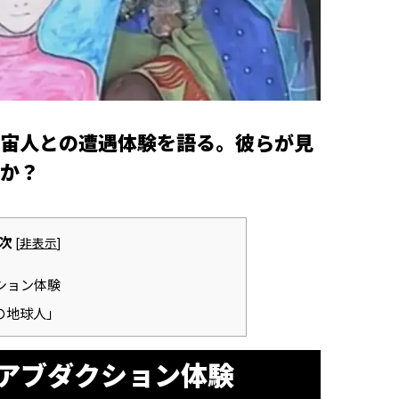
宙人との遭遇体験を語る。彼らが見
か？
次
[
非表示
]
ション体験
の地球人」
アブダクション体験