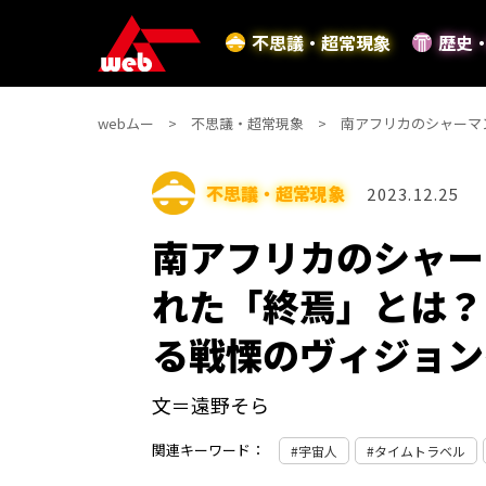
不思議・超常現象
歴史
webムー
不思議・超常現象
南アフリカのシャーマ
不思議・超常現象
2023.12.25
南アフリカのシャー
れた「終焉」とは？
る戦慄のヴィジョン
文＝遠野そら
関連キーワード：
宇宙人
タイムトラベル