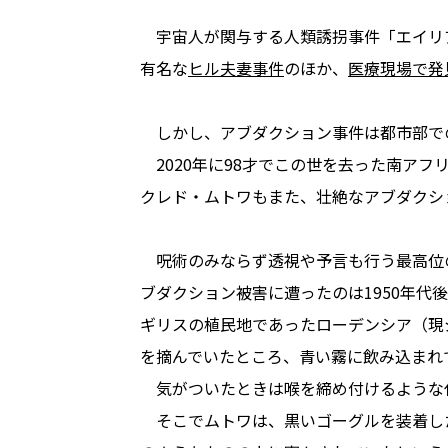
宇宙人が関与する人類誘拐事件「エイリ
有名な
ヒル夫妻事件
のほか、
医療現場で発
しかし、アブダクション事件は都市部で
2020年に98才でこの世を去った南アフ
クレド・ムトワもまた、壮絶なアブダクシ
呪術のみならず透視や予言も行う最高位
ブダクション被害に遭ったのは1950年代
ギリスの植民地であったローデンシア（現
を摘んでいたところ、青い霧に飲み込まれ
気がついたときは喉を締め付けるような
そこでムトワは、黒いゴーグルを装着し