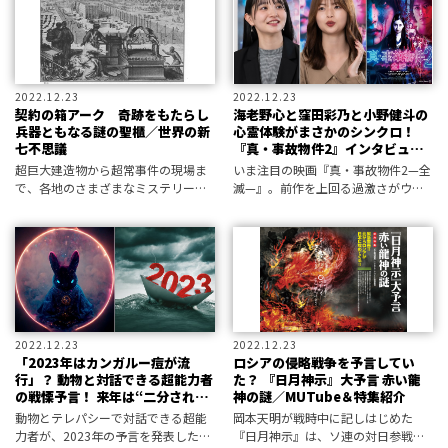
長がMUTubeで解説。
描く漫画家が見た、リアルな恐怖と
は……
2022.12.23
2022.12.23
契約の箱アーク 奇跡をもたらし
海老野心と窪田彩乃と小野健斗の
兵器ともなる謎の聖櫃／世界の新
心霊体験がまさかのシンクロ！
七不思議
『真・事故物件2』インタビュー
で発覚した恐怖
超巨大建造物から超常事件の現場ま
いま注目の映画『真・事故物件2—全
で、各地のさまざまなミステリー
滅—』。前作を上回る過激さがウリ
を、超常現象研究の第一人者・並木
の本作でW主演を果たした、女優の
伸一郎がセレクトした〝世界の新七
窪田彩乃と海老野心に起きた“撮影後
不思議〟をご案内！ 今回は〝『聖
の異変”とは――？
書』の七不思議〟に選定したなかか
ら、伊勢神
2022.12.23
2022.12.23
「2023年はカンガルー痘が流
ロシアの侵略戦争を予言してい
行」？ 動物と対話できる超能力者
た？ 『日月神示』大予言 赤い龍
の戦慄予言！ 来年は“二分された
神の謎／MUTube＆特集紹介
年”に？
動物とテレパシーで対話できる超能
岡本天明が戦時中に記しはじめた
力者が、2023年の予言を発表した！
『日月神示』は、ソ連の対日参戦を