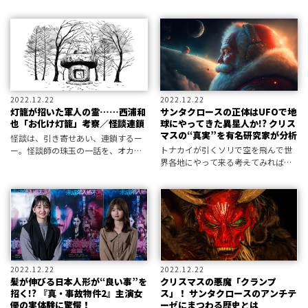
「二分された年」とされる来年、い
予言していたことで知られている
ったい何が待ち受けているのか――!?
が、じつはこの予言にはまだ続きが
あった。 「赤い力」に取り憑かれた
プーチンは、やがて日本にも襲いか
かってくる
2022.12.22
2022.12.22
灯籠が招いた軍人の霊……西浦和
サンタクロースの正体はUFOで地
也「お化け灯籠」考察／怪談連鎖
球にやってきた異星人か!? クリス
マスの“真実”を有名研究家が分析
怪談は、引き寄せあい、連鎖するー
トナカイが引くソリで空を飛んで世
ー。怪談師の珠玉の一話を、オカル
界各地にやって来る――考えてみれば異
ト探偵・吉田悠軌が紐解く新連載。
様としか言いようのないサンタクロ
第一回の語り部は、実話怪談のレジ
ース。その正体について識者の見解
ェンドだ。
は？
2022.12.22
2022.12.22
髪が伸びる日本人形が“良い事”を
クリスマスの悪魔「クランプ
招く!? 『真・事故物件2』主演女
ス」！ サンタクロースのアンチテ
優の実体験に驚愕！
ーゼにまつわる歴史とは