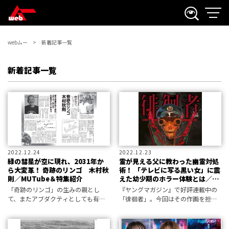
webムー
新着記事一覧
新着記事一覧
2022.12.24
2022.12.23
緑の彗星が空に現れ、2031年か
霊が見える父に教わった幽霊対処
ら大変革！ 奇跡のリンゴ 木村秋
術！ 「テレビに写る黒い女」に震
則／MUTube＆特集紹介
えた幼少期のホラー体験とは／漫
画家・宝依図インタビュー
「奇跡のリンゴ」の生みの親とし
『ヤングマガジン』で好評連載中の
て、またアブダクティとしても有名
「徘徊者」。今回はその作画を担当
な木村秋則氏との対談。木村氏が知
する漫画家・宝依図（たからい はか
り得た情報”地球は終わりを迎えよう
る）先生に、幼少期の心霊体験をう
としている──”とは！？ 三上編集
かがった。戦慄のトレインホラーを