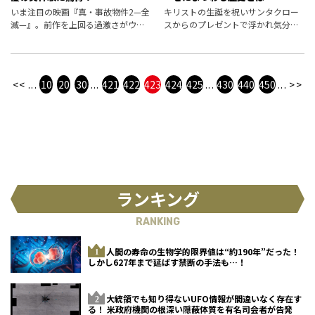
いま注目の映画『真・事故物件2—全
キリストの生誕を祝いサンタクロー
滅—』。前作を上回る過激さがウリ
スからのプレゼントで浮かれ気分の
の本作でW主演を果たした、女優の
クリスマスだが、その一方で子ども
窪田彩乃と海老野心はオカルト体験
たちを恐怖に陥れるのがクリスマス
も豊富だった――！
の悪魔、クランプスだ――。
<<
...
10
20
30
...
421
422
423
424
425
...
430
440
450
...
>>
ランキング
RANKING
人間の寿命の生物学的限界値は“約190年”だった！
しかし627年まで延ばす禁断の手法も…！
大統領でも知り得ないUFO情報が間違いなく存在す
る！ 米政府機関の根深い隠蔽体質を有名司会者が告発