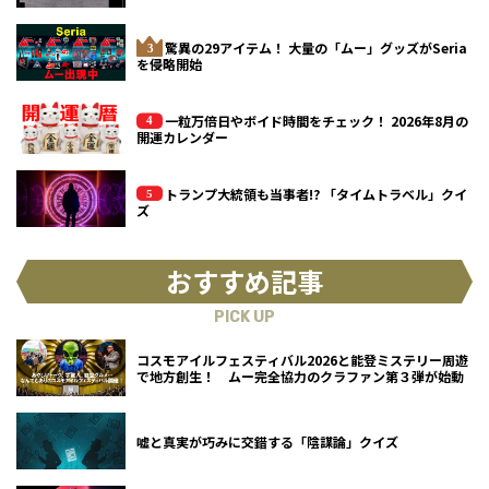
驚異の29アイテム！ 大量の「ムー」グッズがSeria
を侵略開始
一粒万倍日やボイド時間をチェック！ 2026年8月の
開運カレンダー
トランプ大統領も当事者!? 「タイムトラベル」クイ
ズ
おすすめ記事
PICK UP
コスモアイルフェスティバル2026と能登ミステリー周遊
で地方創生！ ムー完全協力のクラファン第３弾が始動
嘘と真実が巧みに交錯する「陰謀論」クイズ