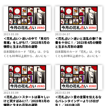
われてきました。その技法を復活さ
われてきました。その技法を復活さ
せた占い師・ZEROさんが、今月の
せた占い師・ZEROさんが、今月の
あなたの運勢を占います！
あなたの運勢を占います！
2023.05.09
2023.04.07
＜花札占い＞迷いの中で「見切り
＜花札占い＞迷いと混乱の春!? 休
発車」をしがち!?／2023年5月の
養を十分に！／2023年4月の情勢
情勢と生まれ月別の運勢
と生まれ月別の運勢
日本固有のカード「花札」は、少な
日本固有のカード「花札」は、少な
くとも80年以上前から、占いにも使
くとも80年以上前から、占いにも使
われてきました。その技法を復活さ
われてきました。その技法を復活さ
せた占い師・ZEROさんが、今月の
せた占い師・ZEROさんが、今月の
あなたの運勢を占います！
あなたの運勢を占います！
2023.03.09
2023.02.09
＜花札占い＞スタートは華々しい
＜花札占い＞愛の言葉を伝えるな
けど尻すぼみに!?／2023年3月の
らバレンタインデーより15日が
情勢と生まれ月別の運勢
吉！／2023年2月