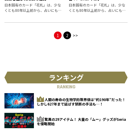
日本固有のカード「花札」は、少な
日本固有のカード「花札」は、少な
くとも80年以上前から、占いにも使
くとも80年以上前から、占いにも使
われてきました。その技法を復活さ
われてきました。その技法を復活さ
せた占い師・ZEROさんが、今月の
せた占い師・ZEROさんが、今月の
あなたの運勢を占います！
あなたの運勢を占います！
1
2
>>
ランキング
RANKING
人間の寿命の生物学的限界値は“約190年”だった！
しかし627年まで延ばす禁断の手法も…！
驚異の29アイテム！ 大量の「ムー」グッズがSeria
を侵略開始