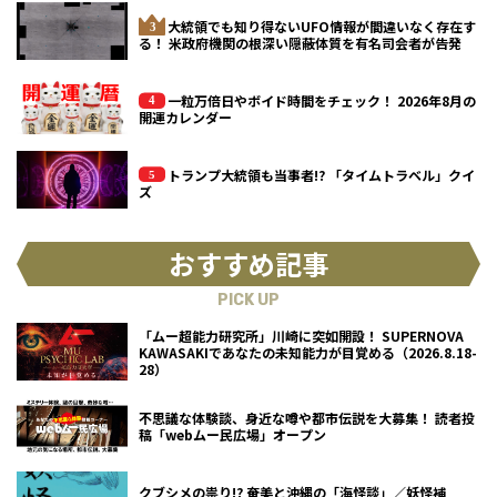
大統領でも知り得ないUFO情報が間違いなく存在す
る！ 米政府機関の根深い隠蔽体質を有名司会者が告発
一粒万倍日やボイド時間をチェック！ 2026年8月の
開運カレンダー
トランプ大統領も当事者!? 「タイムトラベル」クイ
ズ
おすすめ記事
PICK UP
「ムー超能力研究所」川崎に突如開設！ SUPERNOVA
KAWASAKIであなたの未知能力が目覚める（2026.8.18-
28）
不思議な体験談、身近な噂や都市伝説を大募集！ 読者投
稿「webムー民広場」オープン
クブシメの祟り!? 奄美と沖縄の「海怪談」／妖怪補