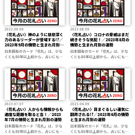
2023.09.09
2023.08.09
〈花札占い〉神のように慈悲深く
〈花札占い〉コロナの脅威はまだ
力のあるリーダーが登場する!?／
続きそうな気配！／2023年8月の
2023年9月の情勢と生まれ月別の
情勢と生まれ月別の運勢
運勢
日本固有のカード「花札」は、少な
日本固有のカード「花札」は、少な
くとも80年以上前から、占いにも使
くとも80年以上前から、占いにも使
われてきました。その技法を復活さ
われてきました。その技法を復活さ
せた占い師・ZEROさんが、今月の
せた占い師・ZEROさんが、今月の
あなたの運勢を占います！
あなたの運勢を占います！
2023.07.07
2023.06.09
〈花札占い〉人からも情報からも
〈花札占い〉目まぐるしい運気に
適度な距離を取ると吉！／2023
翻弄される!?／2023年6月の情勢
年7月の情勢と生まれ月別の運勢
と生まれ月別の運勢
日本固有のカード「花札」は、少な
日本固有のカード「花札」は、少な
くとも80年以上前から、占いにも使
くとも80年以上前から、占いにも使