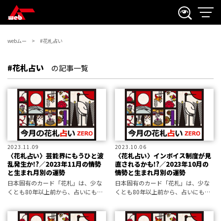
webムー
#花札占い
#花札占い
の記事一覧
2023.11.09
2023.10.06
〈花札占い〉芸能界にもうひと波
〈花札占い〉インボイス制度が見
乱発生か!?／2023年11月の情勢
直されるかも!?／2023年10月の
と生まれ月別の運勢
情勢と生まれ月別の運勢
日本固有のカード「花札」は、少な
日本固有のカード「花札」は、少な
くとも80年以上前から、占いにも使
くとも80年以上前から、占いにも使
われてきました。その技法を復活さ
われてきました。その技法を復活さ
せた占い師・ZEROさんが、今月の
せた占い師・ZEROさんが、今月の
あなたの運勢を占います！
あなたの運勢を占います！