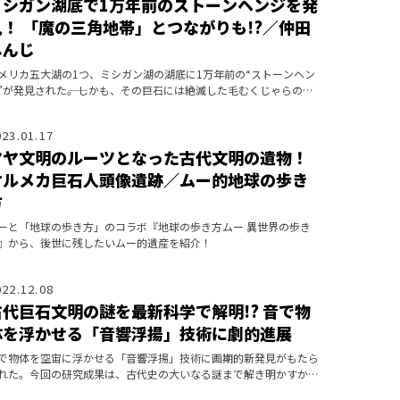
ミシガン湖底で1万年前のストーンヘンジを発
見！ 「魔の三角地帯」とつながりも!?／仲田
しんじ
メリカ五大湖の1つ、ミシガン湖の湖底に1万年前の“ストーンヘン
”が発見された――。しかも、その巨石には絶滅した毛むくじゃらの巨
“マストドン”の姿が刻まれていたのだ。これは何を意味しているの
？
023.01.17
マヤ文明のルーツとなった古代文明の遺物！
オルメカ巨石人頭像遺跡／ムー的地球の歩き
方
ーと「地球の歩き方」のコラボ『地球の歩き方ムー 異世界の歩き
』から、後世に残したいムー的遺産を紹介！
022.12.08
古代巨石文明の謎を最新科学で解明!? 音で物
体を浮かせる「音響浮揚」技術に劇的進展
で物体を空宙に浮かせる「音響浮揚」技術に画期的新発見がもたら
れた。今回の研究成果は、古代史の大いなる謎まで解き明かすかも
れない。