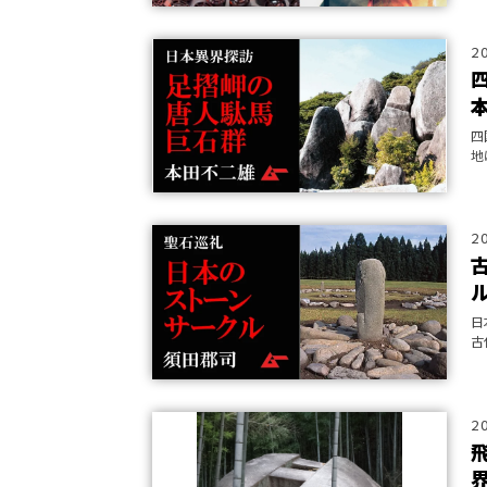
2
四
地
巨
わ
2
日
古
を
2