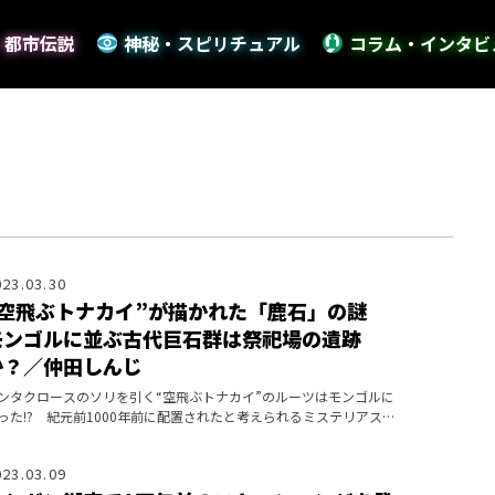
・都市伝説
神秘・スピリチュアル
コラム・インタビ
023.03.30
“空飛ぶトナカイ”が描かれた「鹿石」の謎
モンゴルに並ぶ古代巨石群は祭祀場の遺跡
か？／仲田しんじ
ンタクロースのソリを引く“空飛ぶトナカイ”のルーツはモンゴルに
った!? 紀元前1000年前に配置されたと考えられるミステリアスな
石の真実に迫る――！
023.03.09