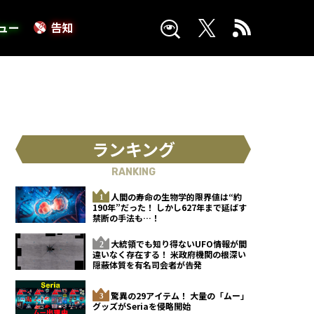
ュー
告知
ランキング
RANKING
人間の寿命の生物学的限界値は“約
190年”だった！ しかし627年まで延ばす
禁断の手法も…！
大統領でも知り得ないUFO情報が間
違いなく存在する！ 米政府機関の根深い
隠蔽体質を有名司会者が告発
驚異の29アイテム！ 大量の「ムー」
グッズがSeriaを侵略開始