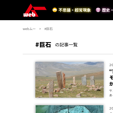
不思議・超常現象
歴史
webムー
#巨石
#巨石
の記事一覧
2
サ
あ
巨
2