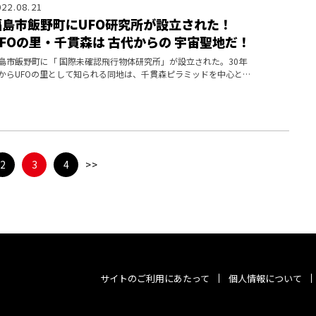
022.08.21
福島市飯野町にUFO研究所が設立された！
UFOの里・千貫森は 古代からの 宇宙聖地だ！
島市飯野町に「 国際未確認飛行物体研究所」が設立された。30年
からUFOの里として知られる同地は、千貫森ピラミッドを中心とす
古代の聖地だった！
2
3
4
>>
サイトのご利用にあたって
個人情報について