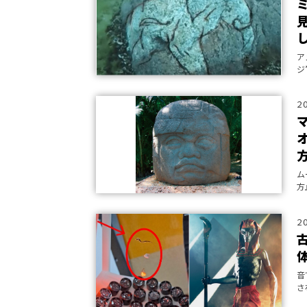
ア
ジ
像
か
2
ム
方
2
音
さ
し