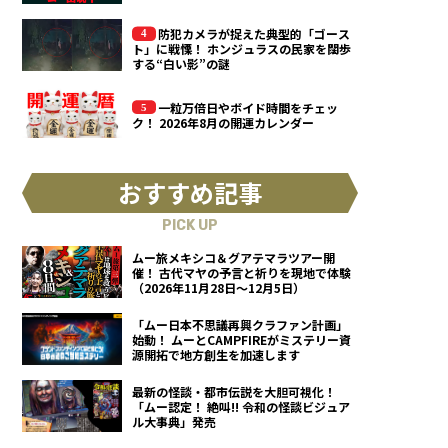
防犯カメラが捉えた典型的「ゴース
ト」に戦慄！ ホンジュラスの民家を闊歩
する“白い影”の謎
一粒万倍日やボイド時間をチェッ
ク！ 2026年8月の開運カレンダー
おすすめ記事
PICK UP
ムー旅メキシコ＆グアテマラツアー開
催！ 古代マヤの予言と祈りを現地で体験
（2026年11月28日～12月5日）
「ムー日本不思議再興クラファン計画」
始動！ ムーとCAMPFIREがミステリー資
源開拓で地方創生を加速します
最新の怪談・都市伝説を大胆可視化！
「ムー認定！ 絶叫!! 令和の怪談ビジュア
ル大事典」発売