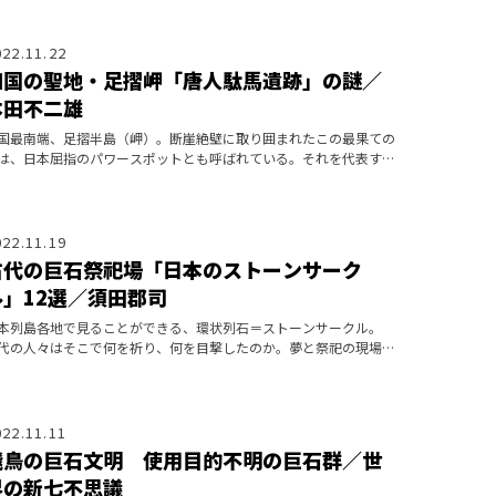
022.11.22
四国の聖地・足摺岬「唐人駄馬遺跡」の謎／
本田不二雄
国最南端、足摺半島（岬）。断崖絶壁に取り囲まれたこの最果ての
は、日本屈指のパワースポットとも呼ばれている。それを代表する
石群を歩き、驚異の足摺世界を体感する旅は、令和の時代に生きる
れわれにとっ
022.11.19
古代の巨石祭祀場「日本のストーンサーク
ル」12選／須田郡司
本列島各地で見ることができる、環状列石＝ストーンサークル。
代の人々はそこで何を祈り、何を目撃したのか。夢と祭祀の現場
、改めて振り返る。
022.11.11
飛鳥の巨石文明 使用目的不明の巨石群／世
界の新七不思議