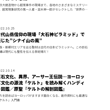
巨大建造物から超常事件の現場まで、各地のさまざまなミステリー
、超常現象研究の第一人者・並木伸一郎がセレクトした〝世界の新
不思議〟をご案内！ 今回は〝７つの日本の超古代文明〟に選定し
なかから、飛
022.10.25
古代山岳信仰の現場「大石神ピラミッド」で
感じた”シナイ山の風”
森・新郷村エリアを巡る取材は古代の日本ピラミッドへ。この巨石
構は現代にも聖性を伝える祭祀場だ！
022.10.14
巨石文化、異界、アーサー王伝説…ヨーロッ
パ文化の源流「ケルト」を読み解くハンディ
ー図鑑／原聖『ケルトの解剖図鑑』
れを読めばヨーロッパがますます面白くなる、創作資料にも最適な
ケルト」入門書