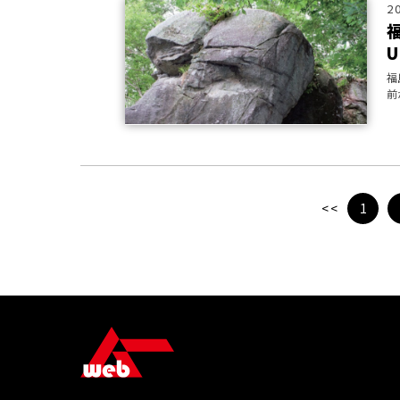
2
福
前
る
<<
1