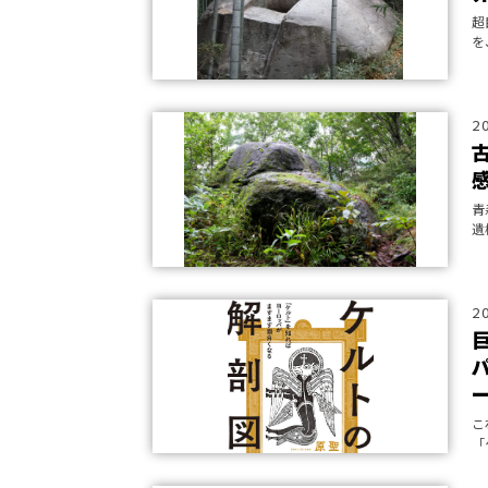
超
を
七
た
2
青
遺
2
こ
「