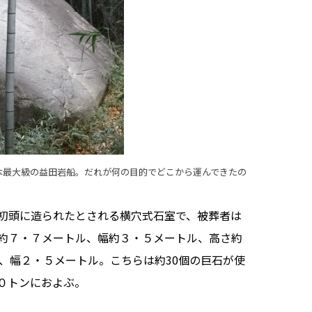
本最大級の益田岩船。だれが何の目的でどこから運んできたの
初頭に造られたとされる横穴式石室で、被葬者は
約７・７メートル、幅約３・５メートル、高さ約
、幅２・５メートル。こちらは約30個の巨石が使
０トンにおよぶ。