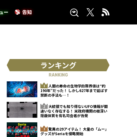
ュー
告知
ランキング
RANKING
人間の寿命の生物学的限界値は“約
190年”だった！ しかし627年まで延ばす
禁断の手法も…！
大統領でも知り得ないUFO情報が間
違いなく存在する！ 米政府機関の根深い
隠蔽体質を有名司会者が告発
驚異の29アイテム！ 大量の「ムー」
グッズがSeriaを侵略開始