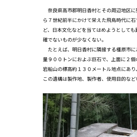
奈良県高市郡明日香村とその周辺地区に
ら７世紀前半にかけて栄えた飛鳥時代に石
ど、日本文化などを当てはめようとしても
確でないものが少なくない。
たとえば、明日香村に隣接する橿原市にあ
量９００トンにおよぶ巨石で、上面に２個
岩船山の標高約１３０メートル地点にあり
この遺構は製作地、製作者、使用目的など