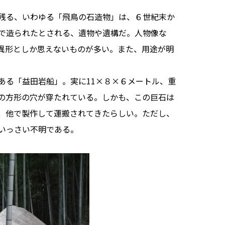
残る、いわゆる「飛鳥の石造物」は、６世紀末か
で造られたとされる、遺物や遺構だ。人物像な
異形としか思えないものが多い。また、用途が明
る「益田岩船」。実に11×８×６メートル、重
の方形の穴が穿たれている。しかも、この巨石は
、他で製作して運搬されてきたらしい。ただし、
いっさい不明である。