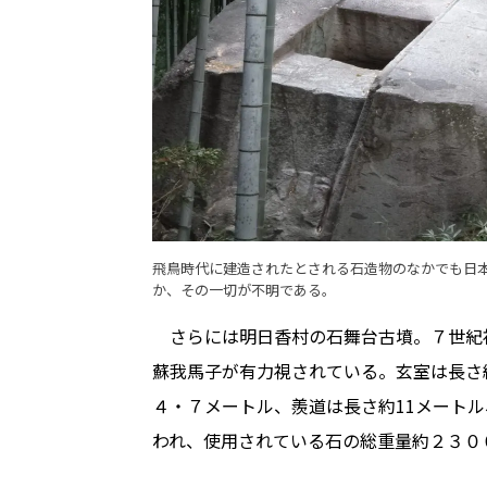
飛鳥時代に建造されたとされる石造物のなかでも日
か、その一切が不明である。
さらには明日香村の石舞台古墳。７世紀
蘇我馬子が有力視されている。玄室は長さ
４・７メートル、羨道は長さ約11メートル
われ、使用されている石の総重量約２３０