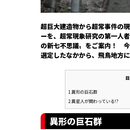
超巨大建造物から超常事件の現
ーを、超常現象研究の第一人者
の新七不思議〟をご案内！ 今
選定したなかから、飛鳥地方に
目
1
異形の巨石群
2
異星人が関わっている!?
異形の巨石群