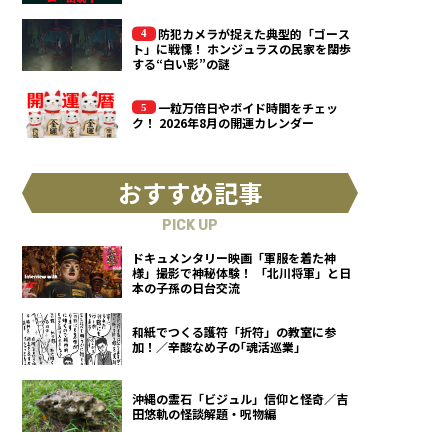
防犯カメラが捉えた典型的「ゴース
ト」に戦慄！ ホンジュラスの民家を闊歩
する“白い影”の謎
一粒万倍日やボイド時間をチェッ
ク！ 2026年8月の開運カレンダー
おすすめ記事
PICK UP
ドキュメンタリー映画「軍服を着た神
様」撮影で神秘体験！ 「北川将軍」と日
本の子孫の日台交流
和紙でつくる護符「折符」の教室に参
加！／辛酸なめ子の｢魂活巡業｣
沖縄の霊石「ビジュル」信仰と怪奇／吉
田悠軌の怪談解題・呪物編