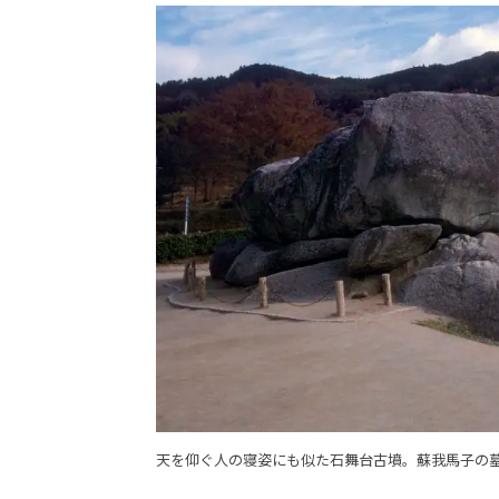
天を仰ぐ人の寝姿にも似た石舞台古墳。蘇我馬子の