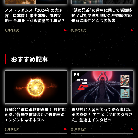
ノストラダムス「2024年の大予
“謎の兄弟”の背中に乗って瞬間移
言」に戦慄！ 米中戦争、気候変
動!? 政府や軍も動いた中国最大の
動… 今年を上回る絶望的１年か？
未解決事件と４つの仮説
記事を読む
記事を読む
おすすめ記事
核融合発電に革命的進展！ 放射能
祟り神と因習を笑って語る現代伝
汚染が皆無で核融合炉が自動車の
承の真髄！ アニメ『令和のダラさ
エンジンになる未来へ
ん』創造主インタビュー
記事を読む
記事を読む