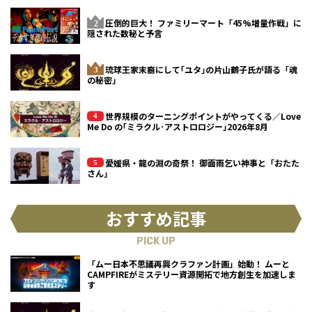
圧倒的巨大！ ファミリーマート「45%増量作戦」に
隠された数秘と予言
琉球王家末裔にして｢ユタ｣の片山鶴子氏が語る「魂
の秘密」
世界規模のターニングポイントがやってくる／Love
Me Do の｢ミラクル･アストロロジー｣2026年8月
愛媛県・龍の淵の奇祭！ 御面雨乞い神事と「おたた
さん」
おすすめ記事
PICK UP
「ムー日本不思議再興クラファン計画」始動！ ムーと
CAMPFIREがミステリー資源開拓で地方創生を加速しま
す