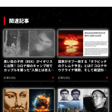
関連記事
黒い目の子供（BEK）がイギリス
国家がタブー視する「タラビッチ
に出現！コロナ禍のキャンプ地で
のクレムナ予言」とは!? コロナや
カップルを襲った“人間とは思え
ウクライナ情勢、そして絶望的未
ない少女”
来を示す
記事を読む
記事を読む