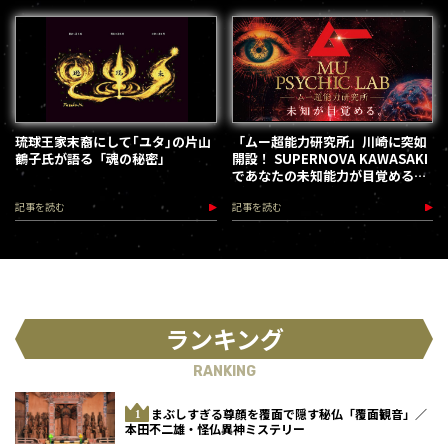
琉球王家末裔にして｢ユタ｣の片山
「ムー超能力研究所」川崎に突如
鶴子氏が語る「魂の秘密」
開設！ SUPERNOVA KAWASAKI
であなたの未知能力が目覚める
（2026.8.18-28）
記事を読む
記事を読む
ランキング
RANKING
まぶしすぎる尊顔を覆面で隠す秘仏「覆面観音」／
本田不二雄・怪仏異神ミステリー