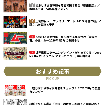
まぶしすぎる尊顔を覆面で隠す秘仏「覆面観音」／
本田不二雄・怪仏異神ミステリー
圧倒的巨大！ ファミリーマート「45%増量作戦」に
隠された数秘と予言
＜新刊＞総力特集 知られざる死後世界「霊界宇
宙」の謎／ムー2026年9月号のお知らせ
世界規模のターニングポイントがやってくる／Love
Me Do の｢ミラクル･アストロロジー｣2026年8月
おすすめ記事
PICK UP
一粒万倍日やボイド時間をチェック！ 2026年8月の開運
カレンダー
和紙でつくる護符「折符」の教室に参加！／辛酸なめ子