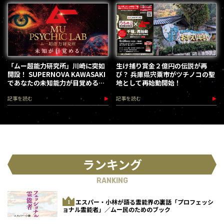
「ムー超能力研究所」川崎に突如
生け捕り賞金２億円の伝説が再
開設！ SUPERNOVA KAWASAKI
び？ 兵庫県宍粟市がツチノコの聖
であなたの未知能力が目覚める
地として再始動開始！
（2026.8.18-28）
記事を読む
記事を読む
ランキング
RANKING
エスパー・小林が語る霊能界の裏話「プロフェッシ
ョナル霊能者」／ムー民のためのブック