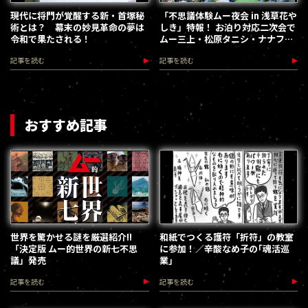
現代に将門が覚醒する新・首塚秘
「不思議体験ムー夜会 in 浅草花や
術とは？ 幕末の妙見革命の夢は
しき」特報！ お泊り対応二次会で
令和で果たされる！
ムー三上・松原タニシ・ナナフシ
ギ吉田猛々と不思議共有トーク
記事を読む
記事を読む
おすすめ記事
世界を驚かせる謎を厳選紹介!!
和紙でつくる護符「折符」の教室
「決定版 ムー的世界の新七不思
に参加！／辛酸なめ子の｢魂活巡
議」発売
業｣
記事を読む
記事を読む