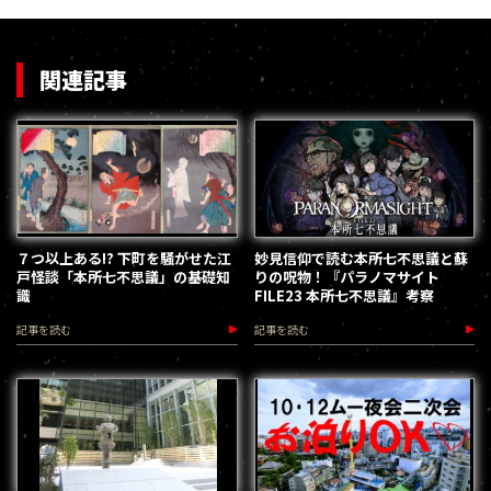
関連記事
７つ以上ある!? 下町を騒がせた江
妙見信仰で読む本所七不思議と蘇
戸怪談「本所七不思議」の基礎知
りの呪物！『パラノマサイト
識
FILE23 本所七不思議』考察
記事を読む
記事を読む