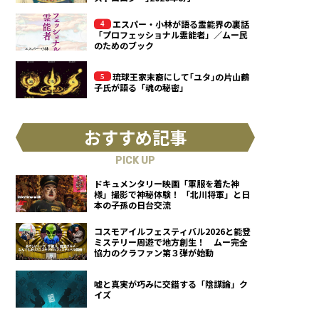
エスパー・小林が語る霊能界の裏話
「プロフェッショナル霊能者」／ムー民
のためのブック
琉球王家末裔にして｢ユタ｣の片山鶴
子氏が語る「魂の秘密」
おすすめ記事
PICK UP
ドキュメンタリー映画「軍服を着た神
様」撮影で神秘体験！ 「北川将軍」と日
本の子孫の日台交流
コスモアイルフェスティバル2026と能登
ミステリー周遊で地方創生！ ムー完全
協力のクラファン第３弾が始動
嘘と真実が巧みに交錯する「陰謀論」ク
イズ