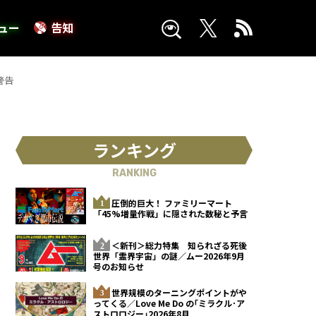
ュー
告知
警告
ランキング
RANKING
圧倒的巨大！ ファミリーマート
「45%増量作戦」に隠された数秘と予言
＜新刊＞総力特集 知られざる死後
世界「霊界宇宙」の謎／ムー2026年9月
号のお知らせ
世界規模のターニングポイントがや
ってくる／Love Me Do の｢ミラクル･ア
ストロロジー｣2026年8月