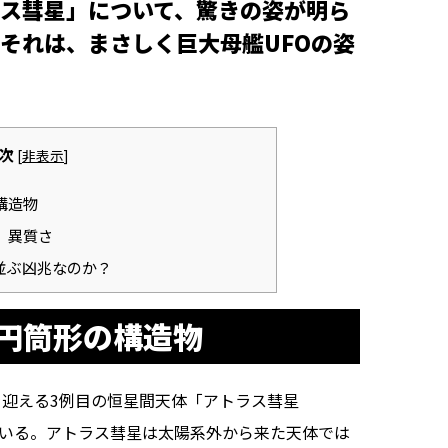
ス彗星」について、驚きの姿が明ら
それは、まさしく巨大母艦UFOの姿
次
[
非表示
]
構造物
」異質さ
並ぶ凶兆なのか？
円筒形の構造物
を迎える3例目の恒星間天体「アトラス彗星
めている。アトラス彗星は太陽系外から来た天体では