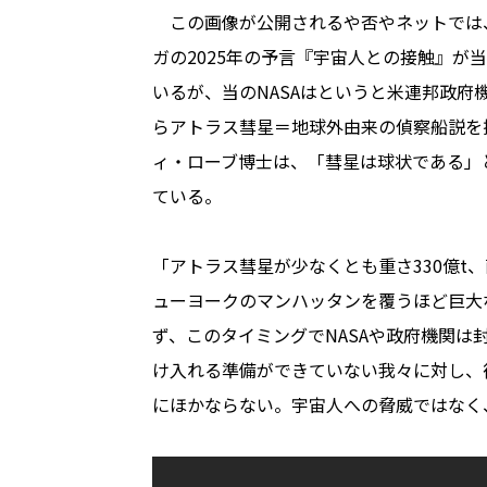
この画像が公開されるや否やネットでは
ガの2025年の予言『宇宙人との接触』が
いるが、当のNASAはというと米連邦政
らアトラス彗星＝地球外由来の偵察船説を
ィ・ローブ博士は、「彗星は球状である」と
ている。
「アトラス彗星が少なくとも重さ330億t
ューヨークのマンハッタンを覆うほど巨大
ず、このタイミングでNASAや政府機関
け入れる準備ができていない我々に対し、
にほかならない。宇宙人への脅威ではなく