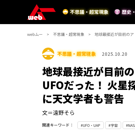
不思議・超常現象
歴史
webムー
不思議・超常現象
地球最接近が目前のア
不思議・超常現象
2025.10.20
地球最接近が目前の
UFOだった！ 火
に天文学者も警告
文＝遠野そら
関連キーワード：
UFO・UAP
宇宙
NAS