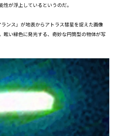
能性が浮上しているというのだ。
アランス」が地表からアトラス彗星を捉えた画像
。眩い緑色に発光する、奇妙な円筒型の物体が写
。