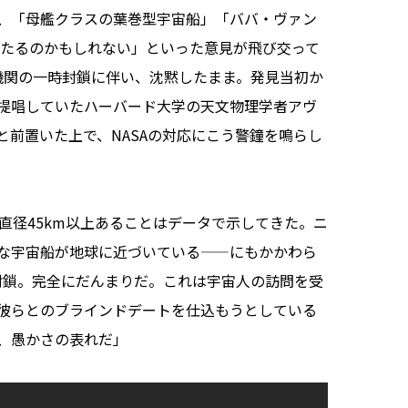
、「母艦クラスの葉巻型宇宙船」「ババ・ヴァン
当たるのかもしれない」といった意見が飛び交って
府機関の一時封鎖に伴い、沈黙したまま。発見当初か
提唱していたハーバード大学の天文物理学者アヴ
前置いた上で、NASAの対応にこう警鐘を鳴らし
、直径45km以上あることはデータで示してきた。ニ
な宇宙船が地球に近づいている——にもかかわら
は封鎖。完全にだんまりだ。これは宇宙人の訪問を受
彼らとのブラインドデートを仕込もうとしている
、愚かさの表れだ」