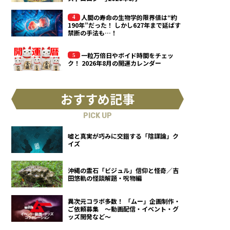
人間の寿命の生物学的限界値は“約
190年”だった！ しかし627年まで延ばす
禁断の手法も…！
一粒万倍日やボイド時間をチェッ
ク！ 2026年8月の開運カレンダー
おすすめ記事
PICK UP
嘘と真実が巧みに交錯する「陰謀論」ク
イズ
沖縄の霊石「ビジュル」信仰と怪奇／吉
田悠軌の怪談解題・呪物編
異次元コラボ多数！ 「ムー」企画制作・
ご依頼募集 ～動画配信・イベント・グ
ッズ開発など～