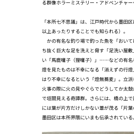
る群像ホラーミステリー・アドベンチャー
「本所七不思議」は、江戸時代から墨田区
以上あったりすることでも知られる）。
かの有名な釣り場で釣った魚を「おいて
ち抜く巨大な足を洗えと脅す「足洗い屋敷
い「馬鹿囃子（狸囃子）」……などの有名
燈を見たものは不幸になる「消えずの行燈
はり不幸になるという「燈無蕎麦」。立派
火事の際に火の見やぐらでどうしてか太鼓
で垣間見える奇譚群。さらには、橋の上で
には葉が片方だけしかない葦が茂る「片葉
墨田区は本所界隈にいまも伝承されている