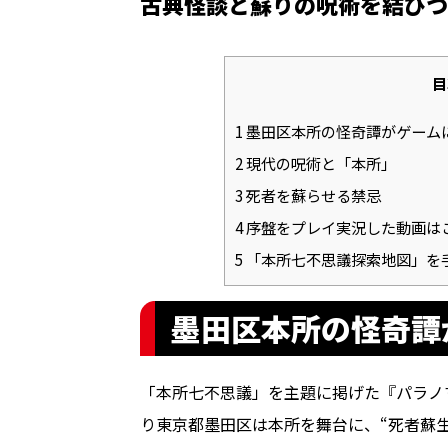
古典怪談と蘇りの呪術を結びつ
目
1
墨田区本所の怪奇譚がゲーム
2
現代の呪術と「本所」
3
死者を蘇らせる禁忌
4
序盤をプレイ実況した動画は
5
「本所七不思議探索地図」を
墨田区本所の怪奇譚
「本所七不思議」を主題に掲げた『パラノマサ
り東京都墨田区は本所を舞台に、“死者蘇生