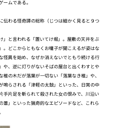
ゲームである。
に伝わる怪奇譚の総称（じつは細かく見ると９つ
け」と言われる「置いてけ堀」。屋敷の天井をぶ
」。どこからともなくお囃子が聞こえるが姿はな
な怪異を始め、なぜか消えないでともり続ける行
」や、逆に灯りがないそばの屋台と出くわすとや
な椎の木だが落葉が一切ない「落葉なき椎」や、
が鳴らされる「津軽の太鼓」といった、日常の中
片手片足を斬られて殺された女の恨みで、川沿い
の葦」といった猟奇的なエピソードなど、これら
。