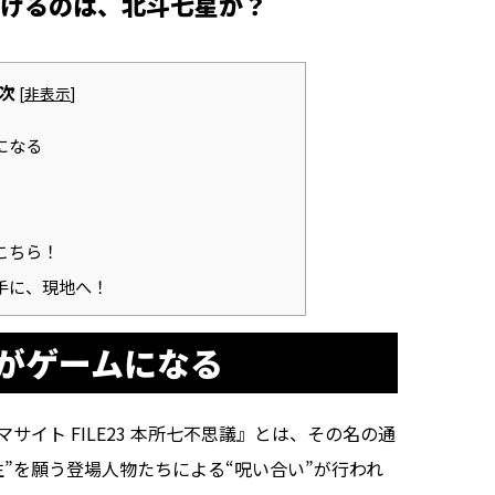
けるのは、北斗七星か？
次
[
非表示
]
になる
こちら！
手に、現地へ！
がゲームになる
イト FILE23 本所七不思議』とは、その名の通
”を願う登場人物たちによる“呪い合い”が行われ