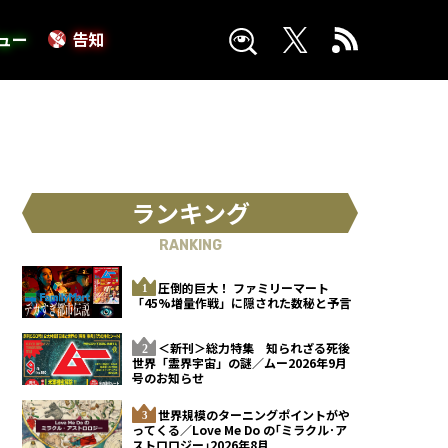
ュー
告知
ランキング
RANKING
圧倒的巨大！ ファミリーマート
「45%増量作戦」に隠された数秘と予言
＜新刊＞総力特集 知られざる死後
世界「霊界宇宙」の謎／ムー2026年9月
号のお知らせ
世界規模のターニングポイントがや
ってくる／Love Me Do の｢ミラクル･ア
ストロロジー｣2026年8月