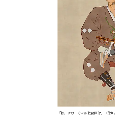
「徳川家康三方ヶ原戦役画像」（徳川美術館