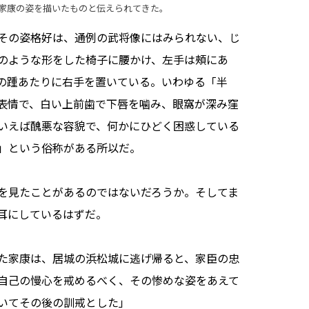
家康の姿を描いたものと伝えられてきた。
その姿格好は、通例の武将像にはみられない、じ
のような形をした椅子に腰かけ、左手は頰にあ
の踵あたりに右手を置いている。いわゆる「半
表情で、白い上前歯で下唇を噛み、眼窩が深み窪
いえば醜悪な容貌で、何かにひどく困惑している
」という俗称がある所以だ。
を見たことがあるのではないだろうか。そしてま
耳にしているはずだ。
た家康は、居城の浜松城に逃げ帰ると、家臣の忠
自己の慢心を戒めるべく、その惨めな姿をあえて
いてその後の訓戒とした」