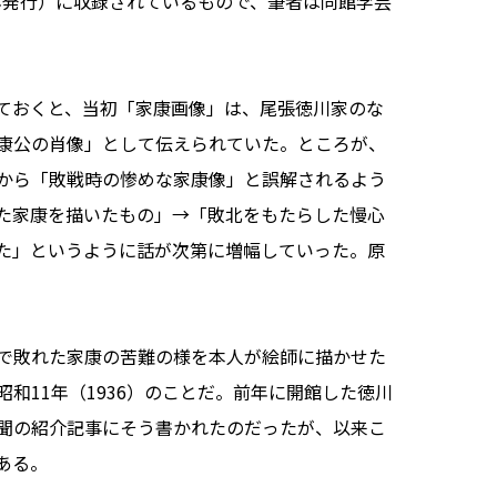
6年発行）に収録されているもので、筆者は同館学芸
ておくと、当初「家康画像」は、尾張徳川家のな
康公の肖像」として伝えられていた。ところが、
から「敗戦時の惨めな家康像」と誤解されるよう
た家康を描いたもの」→「敗北をもたらした慢心
」というように話が次第に増幅していった。――原
で敗れた家康の苦難の様を本人が絵師に描かせた
和11年（1936）のことだ。前年に開館した徳川
聞の紹介記事にそう書かれたのだったが、以来こ
ある。