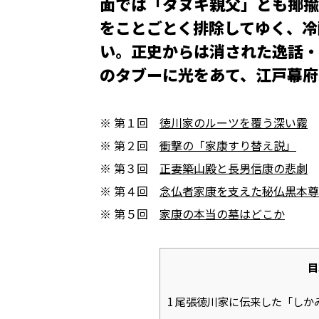
面では「タヌキ親父」とも揶揄
をことごとく排除してゆく、冷
い。正史からは消された逸話・
のタブーに光をあて、江戸幕府
※ 第１回
徳川家のルーツを覆う深い霧
※ 第２回
衝撃の「家康すり替え説」
※ 第３回
正妻築山殿と長男信康の悲劇
※ 第４回
念仏者家康を支えた秘仏黒本尊
※ 第５回
家康の本当の墓はどこか
目
1
尾張徳川家に伝来した「しか