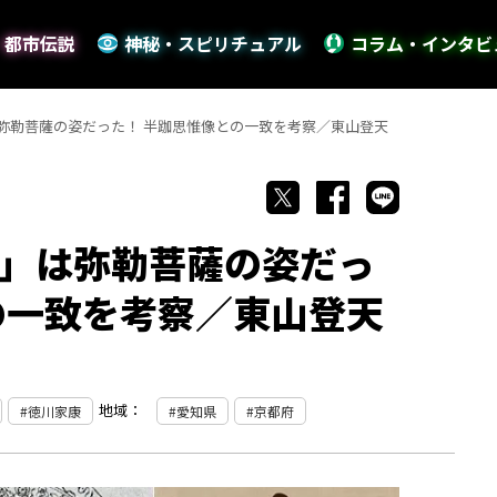
・都市伝説
神秘・スピリチュアル
コラム・インタビ
弥勒菩薩の姿だった！ 半跏思惟像との一致を考察／東山登天
」は弥勒菩薩の姿だっ
の一致を考察／東山登天
地域：
徳川家康
愛知県
京都府