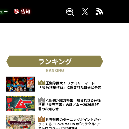
ュー
告知
ランキング
RANKING
圧倒的巨大！ ファミリーマート
「45%増量作戦」に隠された数秘と予言
＜新刊＞総力特集 知られざる死後
世界「霊界宇宙」の謎／ムー2026年9月
号のお知らせ
世界規模のターニングポイントがや
ってくる／Love Me Do の｢ミラクル･ア
ストロロジー｣2026年8月