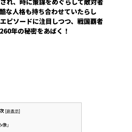
され、時に策謀をめぐらして敵対者
酷な人格も持ち合わせていたらし
エピソードに注目しつつ、戦国覇者
260年の秘密をあばく！
次
[
非表示
]
み像」