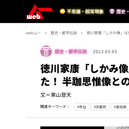
不思議・超常現象
歴史
webムー
歴史・都市伝説
徳川家康「しかみ像」は
歴史・都市伝説
2023.03.05
徳川家康「しかみ像
た！ 半跏思惟像と
文＝東山登天
関連キーワード：
寺社
京都府
愛知県