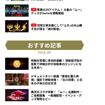
驚異の29アイテム！ 大量の「ムー」
グッズがSeriaを侵略開始
琉球王家末裔にして｢ユタ｣の片山鶴
子氏が語る「魂の秘密」
おすすめ記事
PICK UP
核融合発電に革命的進展！ 放射能汚染が
皆無で核融合炉が自動車のエンジンにな
る未来へ
ドキュメンタリー映画「軍服を着た神
様」撮影で神秘体験！ 「北川将軍」と日
本の子孫の日台交流
異次元コラボ多数！ 「ムー」企画制作・
ご依頼募集 ～動画配信・イベント・グ
ッズ開発など～