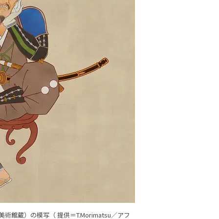
蔵）の模写（ 提供＝T.Morimatsu／アフ