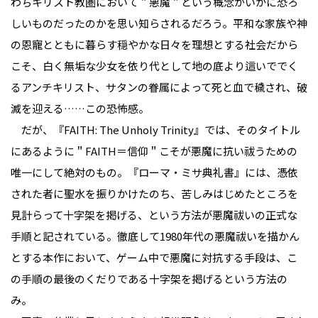
わちキリスト教圏において＂悪魔＂という概念がいかに恐ろ
しいものだったのかを思い知らされるだろう。平和な家族や神
の恩寵とともに暮らす穏やかな日々を理想とする社会だから
こそ、白く無垢な少女を依り代として地の底より這いででく
るアンチキリスト、サタンの眷属によって死と血で穢され、破
滅を迎える……この恐怖感。
だが、『FAITH: The Unholy Trinity』では、そのタイトル
にあるように＂FAITH＝信仰＂こそが悪魔に抗い祓うための
唯一にして絶対のもの。『ローマ・ミサ典礼書』には、憑依
された者に聖水を振りかけたのち、苦しみはじめたところを
見計らって十字架を掲げる、という方法が悪魔祓いの正式な
手順と記されている。徹底して1980年代の悪魔祓いを描かん
とする本作において、ゲーム中で悪魔に対抗する手段は、こ
の手順の最後のくだりである十字架を掲げるという方法の
み。