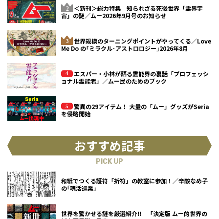
＜新刊＞総力特集 知られざる死後世界「霊界宇
宙」の謎／ムー2026年9月号のお知らせ
世界規模のターニングポイントがやってくる／Love
Me Do の｢ミラクル･アストロロジー｣2026年8月
エスパー・小林が語る霊能界の裏話「プロフェッシ
ョナル霊能者」／ムー民のためのブック
驚異の29アイテム！ 大量の「ムー」グッズがSeria
を侵略開始
おすすめ記事
PICK UP
和紙でつくる護符「折符」の教室に参加！／辛酸なめ子
の｢魂活巡業｣
世界を驚かせる謎を厳選紹介!! 「決定版 ムー的世界の