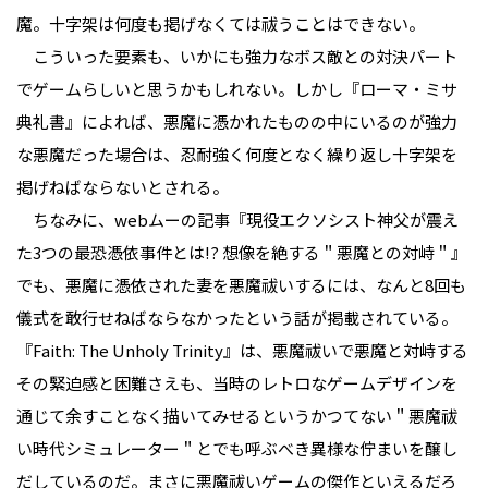
魔。十字架は何度も掲げなくては祓うことはできない。
こういった要素も、いかにも強力なボス敵との対決パート
でゲームらしいと思うかもしれない。しかし『ローマ・ミサ
典礼書』によれば、悪魔に憑かれたものの中にいるのが強力
な悪魔だった場合は、忍耐強く何度となく繰り返し十字架を
掲げねばならないとされる。
ちなみに、webムーの記事『現役エクソシスト神父が震え
た3つの最恐憑依事件とは!? 想像を絶する＂悪魔との対峙＂』
でも、悪魔に憑依された妻を悪魔祓いするには、なんと8回も
儀式を敢行せねばならなかったという話が掲載されている。
『Faith: The Unholy Trinity』は、悪魔祓いで悪魔と対峙する
その緊迫感と困難さえも、当時のレトロなゲームデザインを
通じて余すことなく描いてみせるというかつてない＂悪魔祓
い時代シミュレーター＂とでも呼ぶべき異様な佇まいを醸し
だしているのだ。まさに悪魔祓いゲームの傑作といえるだろ