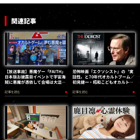
関連記事
【放送事故】悪魔ゲー「FAITH」
恐怖映画『エクソシスト』の〝実
日本版お披露目イベントで宇宙海
話性〟と70年代オカルトブーム／
賊に悪魔が憑依して会場は大混乱
初見健一・昭和こどもオカルト回
へ
顧録
記事を読む
記事を読む