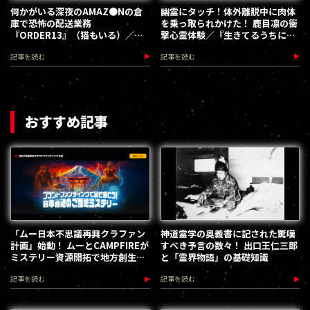
何かがいる深夜のAMAZ●Nの倉
幽霊にタッチ！体外離脱中に肉体
庫で恐怖の配送業務
を乗っ取られかけた！ 鹿目凛の衝
『ORDER13』（猫もいる）／ム
撃心霊体験／『生きてるうちに推
ー通
してくれ』コラボインタビュー
記事を読む
記事を読む
おすすめ記事
「ムー日本不思議再興クラファン
神道霊学の奥義書に記された驚嘆
計画」始動！ ムーとCAMPFIREが
すべき予言の数々！ 出口王仁三郎
ミステリー資源開拓で地方創生を
と「霊界物語」の基礎知識
加速します
記事を読む
記事を読む