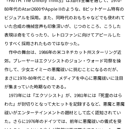
『FAITH: The Unholy Trinity』は3部作全編を通じて、1970-
80年代のAtari2600やApple IIのような、8ビットゲーム特有の
ビジュアルを採用。また、同時代のおもちゃなどでも使われて
いた合成の機械音声も印象深いが、じつのところ、こうした
表現は奇をてらったり、レトロファンに向けてアピールした
りすべく採用されたものではなかった。
作中の舞台は、1986年の米コネチカット州スターリング近
郊。プレーヤーはエクソシストのジョン・ウォード司祭を操
作して、少女エイミーの悪魔祓いに挑むことになるのだが、
まさに1970-80年代こそは、メディアを中心に悪魔祓いに注目
が集まっていた時期なのである。
1973年には『エクソシスト』が、1981年には『死霊のはら
わた』が封切りとなって大ヒットを記録するなど、悪魔と悪魔
祓いがエンターテインメントの題材として広く認知されてい
た。さらに1976年のドイツでは、前年に悪魔祓いの儀式を受