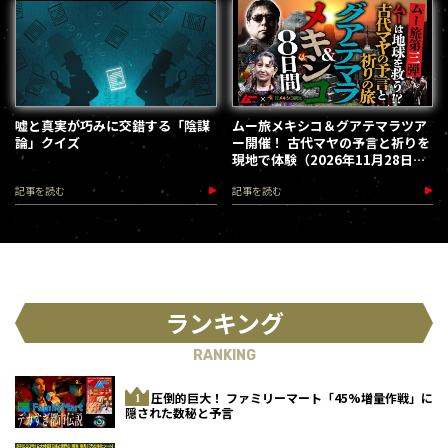
嘘と真実が巧みに交錯する「陰謀
ムー旅メキシコ＆グアテマラツア
論」クイズ
ー開催！ 古代マヤの予言と祈りを
現地で体験（2026年11月28日～
12月5日）
記事を読む
記事を読む
ランキング
RANKING
圧倒的巨大！ ファミリーマート「45%増量作戦」に
隠された数秘と予言