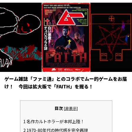
ゲーム雑誌「ファミ通」とのコラボでムー的ゲームをお届
け！ 今回は拡大版で「FAITH」を掘る！
目次
[
非表示
]
1
名作カルトホラーが本邦上陸！
2
1970-80年代の時代感を完全再現