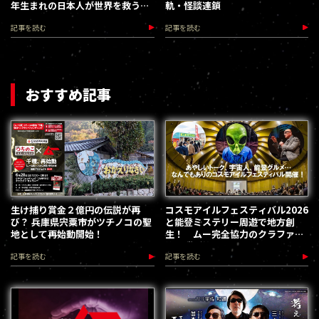
年生まれの日本人が世界を救う」
軌・怪談連鎖
予言の色濃い真相
記事を読む
記事を読む
おすすめ記事
生け捕り賞金２億円の伝説が再
コスモアイルフェスティバル2026
び？ 兵庫県宍粟市がツチノコの聖
と能登ミステリー周遊で地方創
地として再始動開始！
生！ ムー完全協力のクラファン
第３弾が始動
記事を読む
記事を読む