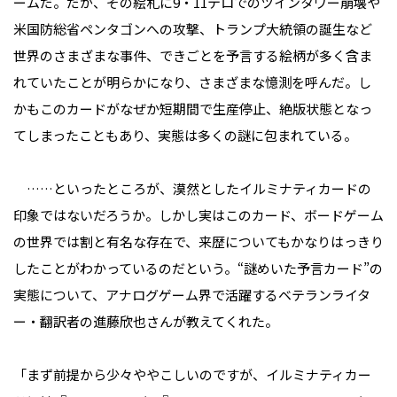
ームだ。だが、その絵札に9・11テロでのツインタワー崩壊や
米国防総省ペンタゴンへの攻撃、トランプ大統領の誕生など
世界のさまざまな事件、できごとを予言する絵柄が多く含ま
れていたことが明らかになり、さまざまな憶測を呼んだ。し
かもこのカードがなぜか短期間で生産停止、絶版状態となっ
てしまったこともあり、実態は多くの謎に包まれている。
……といったところが、漠然としたイルミナティカードの
印象ではないだろうか。しかし実はこのカード、ボードゲーム
の世界では割と有名な存在で、来歴についてもかなりはっきり
したことがわかっているのだという。“謎めいた予言カード”の
実態について、アナログゲーム界で活躍するベテランライタ
ー・翻訳者の進藤欣也さんが教えてくれた。
「まず前提から少々ややこしいのですが、イルミナティカー