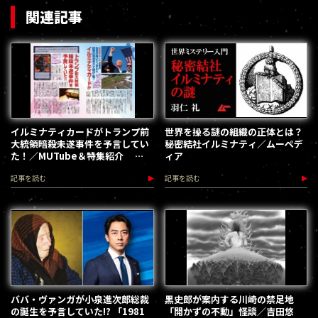
関連記事
イルミナティカードがトランプ前
世界を操る謎の組織の正体とは？
大統領暗殺未遂事件を予言してい
秘密結社イルミナティ／ムーペデ
た！／MUTube＆特集紹介
ィア
2024年9月号
記事を読む
記事を読む
ババ・ヴァンガが小泉進次郎総裁
黒史郎が案内する川崎の禁足地
の誕生を予言していた!? 「1981
「開かずの不動」怪談／吉田悠