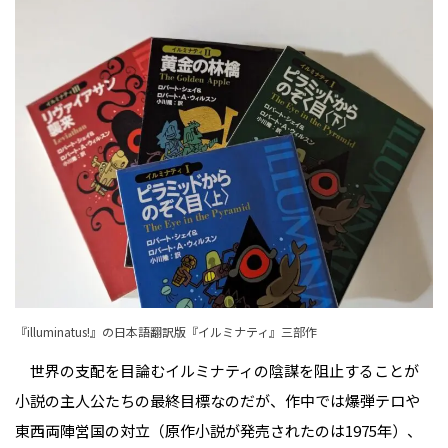
『illuminatus!』の日本語翻訳版『イルミナティ』三部作
世界の支配を目論むイルミナティの陰謀を阻止することが
小説の主人公たちの最終目標なのだが、作中では爆弾テロや
東西両陣営国の対立（原作小説が発売されたのは1975年）、