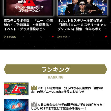
異次元コラボ多数！ 「ムー」企画
オカルトミステリー検定も実施！
制作・ご依頼募集 ～動画配信・
「新郷村×ムー ミステリーキャン
イベント・グッズ開発など～
プⅤ 2026」開催…今年も考える
な、踊れ！（2026.9.12）
記事を読む
記事を読む
ランキング
RANKING
＜新刊＞総力特集 知られざる死後世界「霊界宇
宙」の謎／ムー2026年9月号のお知らせ
人間の寿命の生物学的限界値は“約190年”だった！
しかし627年まで延ばす禁断の手法も…！