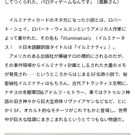
してつくられた、パロディゲームなんです」（進藤さん）
イルミナティカードのネタ元になった小説とは、ロバー
ト・シェイ、ロバート・ウィルスンというアメリカ人作家に
よって書かれた、その名も『illuminatus!』（イルミナータ
ス！ ※日本語翻訳版タイトルは『イルミナティ』）。
アメリカのある出版社が爆破テロの標的にされるのだが、
その事件現場からイルミナティ計画としるされた大量のメモ
が発見され……というところからはじまるSF伝奇小説で、秘
密結社イルミナティはもちろん、古代アトランティス文明に、
ナチスの冬眠軍団&アドルフ・ヒトラー、果てはクトゥルフ神
話の旧き神々から巨大生命体リヴァイアサンなどなど、とに
かくSF、オカルト的なモチーフがこれでもかと登場し、世界
中が巨大な陰謀にまきこまれるというとてつもない物語だ。