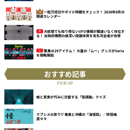
一粒万倍日やボイド時間をチェック！ 2026年8月の
開運カレンダー
大統領でも知り得ないUFO情報が間違いなく存在す
る！ 米政府機関の根深い隠蔽体質を有名司会者が告発
驚異の29アイテム！ 大量の「ムー」グッズがSeria
を侵略開始
おすすめ記事
PICK UP
嘘と真実が巧みに交錯する「陰謀論」クイズ
クブシメの祟り!? 奄美と沖縄の「海怪談」／妖怪補
遺々々