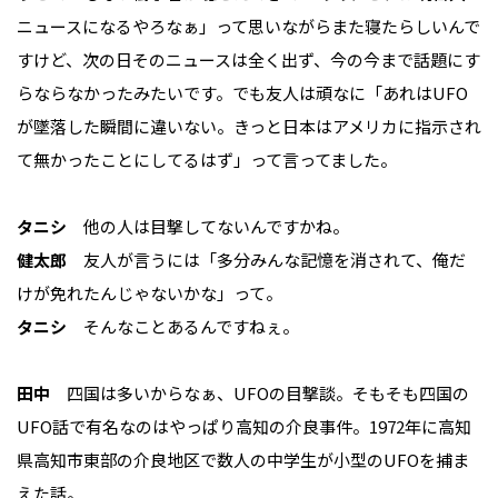
ニュースになるやろなぁ」って思いながらまた寝たらしいんで
すけど、次の日そのニュースは全く出ず、今の今まで話題にす
らならなかったみたいです。でも友人は頑なに「あれはUFO
が墜落した瞬間に違いない。きっと日本はアメリカに指示され
て無かったことにしてるはず」って言ってました。
タニシ
他の人は目撃してないんですかね。
健太郎
友人が言うには「多分みんな記憶を消されて、俺だ
けが免れたんじゃないかな」って。
タニシ
そんなことあるんですねぇ。
田中
四国は多いからなぁ、UFOの目撃談。そもそも四国の
UFO話で有名なのはやっぱり高知の介良事件。1972年に高知
県高知市東部の介良地区で数人の中学生が小型のUFOを捕ま
えた話。