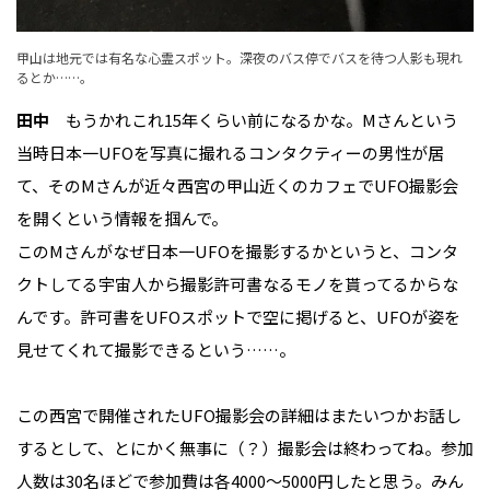
甲山は地元では有名な心霊スポット。深夜のバス停でバスを待つ人影も現れ
るとか……。
田中
もうかれこれ15年くらい前になるかな。Mさんという
当時日本一UFOを写真に撮れるコンタクティーの男性が居
て、そのMさんが近々西宮の甲山近くのカフェでUFO撮影会
を開くという情報を掴んで。
このMさんがなぜ日本一UFOを撮影するかというと、コンタ
クトしてる宇宙人から撮影許可書なるモノを貰ってるからな
んです。許可書をUFOスポットで空に掲げると、UFOが姿を
見せてくれて撮影できるという……。
この西宮で開催されたUFO撮影会の詳細はまたいつかお話し
するとして、とにかく無事に（？）撮影会は終わってね。参加
人数は30名ほどで参加費は各4000〜5000円したと思う。みん