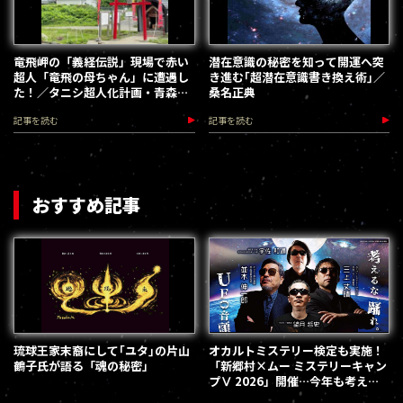
竜飛岬の「義経伝説」現場で赤い
潜在意識の秘密を知って開運へ突
超人「竜飛の母ちゃん」に遭遇し
き進む｢超潜在意識書き換え術｣／
た！／タニシ超人化計画・青森編
桑名正典
１
記事を読む
記事を読む
おすすめ記事
琉球王家末裔にして｢ユタ｣の片山
オカルトミステリー検定も実施！
鶴子氏が語る「魂の秘密」
「新郷村×ムー ミステリーキャン
プⅤ 2026」開催…今年も考える
な、踊れ！（2026.9.12）