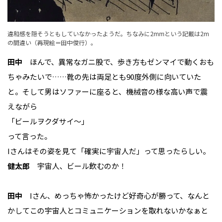
違和感を隠そうともしていなかったようだ。ちなみに2mmという記載は2m
の間違い（再現絵＝田中俊行）。
田中
ほんで、異常なガニ股で、歩き方もゼンマイで動くおも
ちゃみたいで……靴の先は両足とも90度外側に向いていた
と。そして男はソファーに座ると、機械音の様な高い声で震
えながら
「ビールヲクダサイ〜」
って言った。
Iさんはその姿を見て「確実に宇宙人だ」って思ったらしい。
健太郎
宇宙人、ビール飲むのか！
田中
Iさん、めっちゃ怖かったけど好奇心が勝って、なんと
かしてこの宇宙人とコミュニケーションを取れないかなぁと