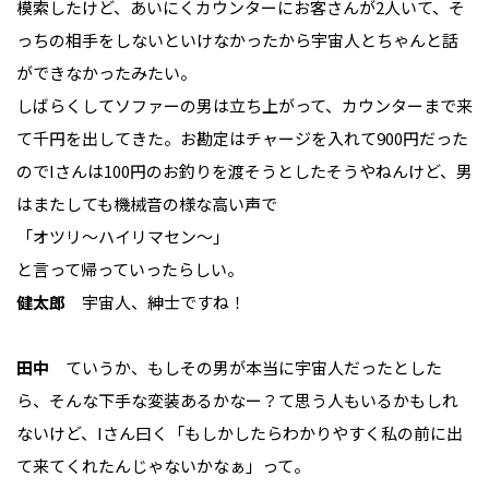
模索したけど、あいにくカウンターにお客さんが2人いて、そ
っちの相手をしないといけなかったから宇宙人とちゃんと話
ができなかったみたい。
しばらくしてソファーの男は立ち上がって、カウンターまで来
て千円を出してきた。お勘定はチャージを入れて900円だった
のでIさんは100円のお釣りを渡そうとしたそうやねんけど、男
はまたしても機械音の様な高い声で
「オツリ〜ハイリマセン〜」
と言って帰っていったらしい。
健太郎
宇宙人、紳士ですね！
田中
ていうか、もしその男が本当に宇宙人だったとした
ら、そんな下手な変装あるかなー？て思う人もいるかもしれ
ないけど、Iさん曰く「もしかしたらわかりやすく私の前に出
て来てくれたんじゃないかなぁ」って。