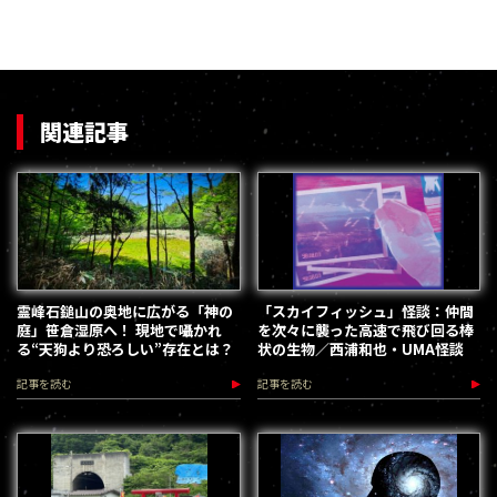
関連記事
霊峰石鎚山の奥地に広がる「神の
「スカイフィッシュ」怪談：仲間
庭」笹倉湿原へ！ 現地で囁かれ
を次々に襲った高速で飛び回る棒
る“天狗より恐ろしい”存在とは？
状の生物／西浦和也・UMA怪談
記事を読む
記事を読む