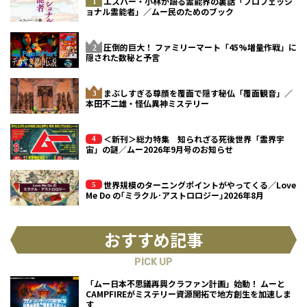
エスパー・小林が語る霊能界の裏話「プロフェッシ
ョナル霊能者」／ムー民のためのブック
圧倒的巨大！ ファミリーマート「45%増量作戦」に
隠された数秘と予言
まぶしすぎる尊顔を覆面で隠す秘仏「覆面観音」／
本田不二雄・怪仏異神ミステリー
＜新刊＞総力特集 知られざる死後世界「霊界宇
宙」の謎／ムー2026年9月号のお知らせ
世界規模のターニングポイントがやってくる／Love
Me Do の｢ミラクル･アストロロジー｣2026年8月
おすすめ記事
PICK UP
「ムー日本不思議再興クラファン計画」始動！ ムーと
CAMPFIREがミステリー資源開拓で地方創生を加速しま
す