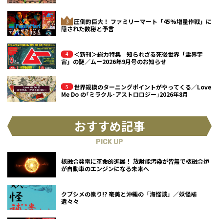
圧倒的巨大！ ファミリーマート「45%増量作戦」に
隠された数秘と予言
＜新刊＞総力特集 知られざる死後世界「霊界宇
宙」の謎／ムー2026年9月号のお知らせ
世界規模のターニングポイントがやってくる／Love
Me Do の｢ミラクル･アストロロジー｣2026年8月
おすすめ記事
PICK UP
核融合発電に革命的進展！ 放射能汚染が皆無で核融合炉
が自動車のエンジンになる未来へ
クブシメの祟り!? 奄美と沖縄の「海怪談」／妖怪補
遺々々