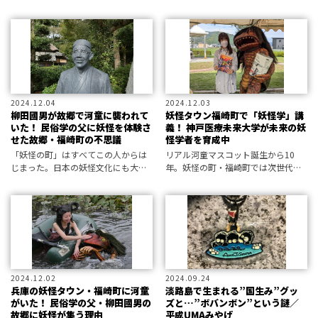
後世に残したいムー的遺産を紹介！
にも恐ろしい河童が住む池だった！
2024.12.04
2024.12.03
柳田國男が故郷で河童に襲われて
妖怪タウン福崎町で「妖怪学」講
いた！ 民俗学の父に妖怪を体験さ
義！ 神戸医療未来大学が未来の妖
せた故郷・福崎町の不思議
怪学者を育成中
「妖怪の町」はすべてこの人からは
リアル河童マスコット誕生から10
じまった。日本の妖怪文化にも大き
年。妖怪の町・福崎町では次世代を
な功績を残す民俗学者・柳田國男の
になう新たな妖怪プロジェクトが動
足跡をめぐる。
き出していた……！
2024.12.02
2024.09.24
兵庫の妖怪タウン・福崎町に河童
淡路島で生まれる”国生み”グッ
がいた！ 民俗学の父・柳田國男の
ズと…”ボバンボン”という謎／
故郷に妖怪が集う理由
平成UMAみやげ