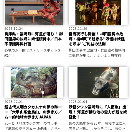
2025.12.24
2025.11.29
兵庫県・福崎町に河童が潜む！ 柳
百鬼夜行も開催！ 柳田國男の故
田國男の故郷に妖怪続発中／日本
郷・福崎町で起きる“妖怪は妖怪
不思議再興計画
を呼ぶ”ご利益の法則
各地のムー的ミステリースポットを
柳田國男の出生地・兵庫県の福崎町
紹介！
に妖怪が集う。いよいよ百鬼夜行も
始まって、観光振興、経済効果も拡
大中だ。妖怪は福を招く？ 現地を取
材した。
2025.02.21
2025.01.04
超古代文明カタカムナの夢の跡ー
妖怪タウン福崎町に「人面魚」出
ー「六甲山系金鳥山」の歩き方／
現！ 河童が棲む池の霊力が鯉を妖
ムー的地球の歩き方JAPAN
怪化？
ムーと「地球の歩き方」のコラボ
あの大騒動から30年、令和の世に人
『地球の歩き方ムー JAPAN』から、
面魚が出現。しかもそこは、あの世