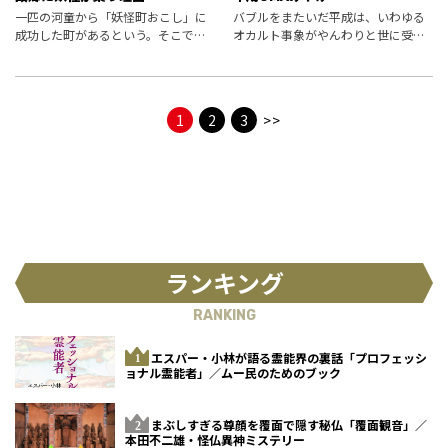
一匹の河童から「妖怪町おこし」に
バブルをまたいだ平成は、いわゆる
成功した町があるという。そこで
オカルト事象がやんわりと世に受け
は、街じゅうに妖怪が鎮座する世に
入れられていた時代でもある。「フ
も珍しい光景が広がっていた！
ァンシー絵みやげ」研究家の山下メ
ロが、当時を彩った”UMAみやげ”の
世界をご案内。妖精…小人…とき
1
2
3
>>
て、お
ランキング
RANKING
エスパー・小林が語る霊能界の裏話「プロフェッシ
ョナル霊能者」／ムー民のためのブック
まぶしすぎる尊顔を覆面で隠す秘仏「覆面観音」／
本田不二雄・怪仏異神ミステリー