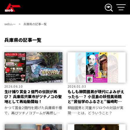
webムー
兵庫県の記事一覧
兵庫県の記事一覧
2026.06.10
2026.01.03
生け捕り賞金２億円の伝説が再
もしも柳田國男が現代によみがえ
び？ 兵庫県宍粟市がツチノコの聖
ったら…？ 小豆島の妖怪美術館
地として再始動開始！
と“民俗学のふるさと”福崎町がコ
ラボ展を開催
かつて賞金2億円を掲げた兵庫県千種
柳田國男と河童ガジロウの対談が実
で、再びツチノコブームが再燃して
現……とは、どういうこと？
いる。