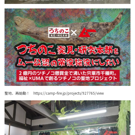
聖地、再始動！
https://camp-fire.jp/projects/927765/view