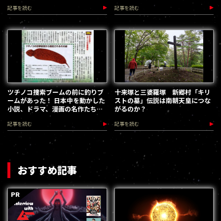
のツチノコ騒動記」
記事を読む
記事を読む
ツチノコ捜索ブームの前に釣りブ
十来塚と三婆羅塚 新郷村「キリ
ームがあった！ 日本中を動かした
ストの墓」伝説は南朝天皇につな
小説、ドラマ、漫画の名作たち／
がるのか？
昭和こどもオカルト回顧録
記事を読む
記事を読む
おすすめ記事