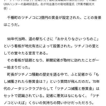
UMAハンターの島崎研造氏。右が司会進行の菊地周星氏（宍粟市観光大
使）、
千種町のツチノコに2億円の賞金が設定された、ことの背景
はこうだ。
90年代当時、道の駅ちくさに「おかえりなさい つちのこ」
という看板が地元有志によって設置された。ツチノコの里と
しての堂々たる宣言である。
その看板が話題となり、新聞記者が取材に訪れたことがー
ー始まりだった。
町長がツチノコ騒動の歴史を語る中で、ふと記者から「も
し捕獲されたら懸賞金は？」という質問が飛んだのだ。70年
代のノータリンクラブからして「ツチノコ捕獲と懸賞金」は
セットで認識されている。記者に悪気はなにもなく、「ツチ
ノコといえば」くらいの気持ちの問いかけだっただろう。