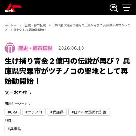
webムー
歴史・都市伝説
生け捕り賞金２億円の伝説が再び？ 兵庫県宍粟市がツチ
ノコの聖地として再始動開始！
歴史・都市伝説
2026.06.10
生け捕り賞金２億円の伝説が再び？ 兵
庫県宍粟市がツチノコの聖地として再
始動開始！
文＝おかゆう
関連キーワード：
UMA
ツチノコ
兵庫県
日本不思議再興計画
地域：
兵庫県