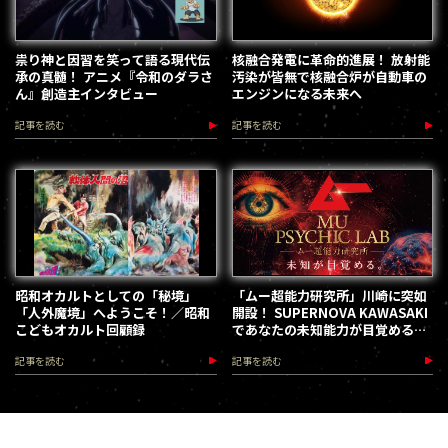
祟り神と因習を笑って語る現代伝
核融合発電に革命的進展！ 放射能
承の真髄！ アニメ『令和のダラさ
汚染が皆無で核融合炉が自動車の
ん』創造主インタビュー
エンジンになる未来へ
記事を読む
記事を読む
昭和オカルトとしての「秘境」
「ムー超能力研究所」川崎に突如
「人外魔境」へようこそ！／昭和
開設！ SUPERNOVA KAWASAKI
こどもオカルト回顧録
であなたの未知能力が目覚める
（2026.8.18-28）
記事を読む
記事を読む