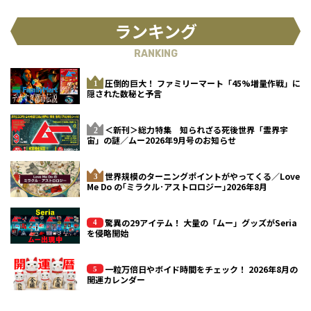
ランキング
RANKING
圧倒的巨大！ ファミリーマート「45%増量作戦」に
隠された数秘と予言
＜新刊＞総力特集 知られざる死後世界「霊界宇
宙」の謎／ムー2026年9月号のお知らせ
世界規模のターニングポイントがやってくる／Love
Me Do の｢ミラクル･アストロロジー｣2026年8月
驚異の29アイテム！ 大量の「ムー」グッズがSeria
を侵略開始
一粒万倍日やボイド時間をチェック！ 2026年8月の
開運カレンダー