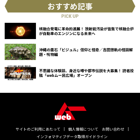
おすすめ記事
PICK UP
核融合発電に革命的進展！ 放射能汚染が皆無で核融合炉
が自動車のエンジンになる未来へ
沖縄の霊石「ビジュル」信仰と怪奇／吉田悠軌の怪談解
題・呪物編
不思議な体験談、身近な噂や都市伝説を大募集！ 読者投
稿「webムー民広場」オープン
サイトのご利用にあたって
個人情報について
お問い合わせ
インフォマティブデータ取得ガイドライン