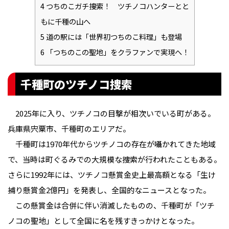
4
つちのこガチ捜索！ ツチノコハンターとと
もに千種の山へ
5
道の駅には「世界初つちのこ料理」も登場
6
「つちのこの聖地」をクラファンで実現へ！
千種町のツチノコ捜索
2025年に入り、ツチノコの目撃が相次いでいる町がある。
兵庫県宍粟市、千種町のエリアだ。
千種町は1970年代からツチノコの存在が囁かれてきた地域
で、当時は町ぐるみでの大規模な捜索が行われたこともある。
さらに1992年には、ツチノコ懸賞金史上最高額となる「生け
捕り懸賞金2億円」を発表し、全国的なニュースとなった。
この懸賞金は合併に伴い消滅したものの、千種町が「ツチ
ノコの聖地」として全国に名を残すきっかけとなった。