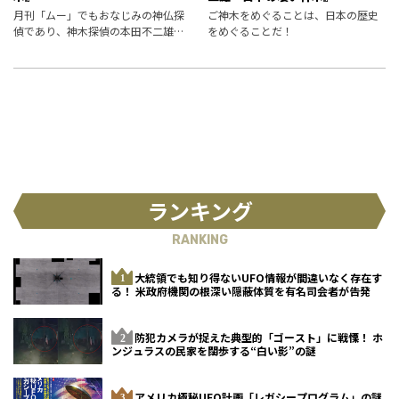
月刊「ムー」でもおなじみの神仏探
ご神木をめぐることは、日本の歴史
偵であり、神木探偵の本田不二雄氏
をめぐることだ！
が書く神木の世界。今回は、杉の大
杉（高知県長岡郡大豊町）です。
ランキング
RANKING
大統領でも知り得ないUFO情報が間違いなく存在す
る！ 米政府機関の根深い隠蔽体質を有名司会者が告発
防犯カメラが捉えた典型的「ゴースト」に戦慄！ ホ
ンジュラスの民家を闊歩する“白い影”の謎
アメリカ極秘UFO計画「レガシープログラム」の謎