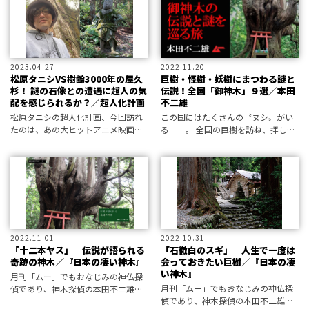
2023.04.27
2022.11.20
松原タニシVS樹齢3000年の屋久
巨樹・怪樹・妖樹にまつわる謎と
杉！ 謎の石像との遭遇に超人の気
伝説！全国「御神木」９選／本田
配を感じられるか？／超人化計画
不二雄
松原タニシの超人化計画、今回訪れ
この国にはたくさんの〝ヌシ〟がい
たのは、あの大ヒットアニメ映画の
る──。 全国の巨樹を訪ね、拝して
モデルになったともいわれる神秘の
いく旅で出会ったのは、偉大にして
島だ！
恐ろしく、想像を超えた「ちから」
に満ち、存在の奇跡を思わせる驚異
の御神木群だった。
2022.11.01
2022.10.31
「十二本ヤス」 伝説が語られる
「石徹白のスギ」 人生で一度は
奇跡の神木／『日本の凄い神木』
会っておきたい巨樹／『日本の凄
い神木』
月刊「ムー」でもおなじみの神仏探
月刊「ムー」でもおなじみの神仏探
偵であり、神木探偵の本田不二雄氏
偵であり、神木探偵の本田不二雄氏
が書く神木の世界。今回は、十二本