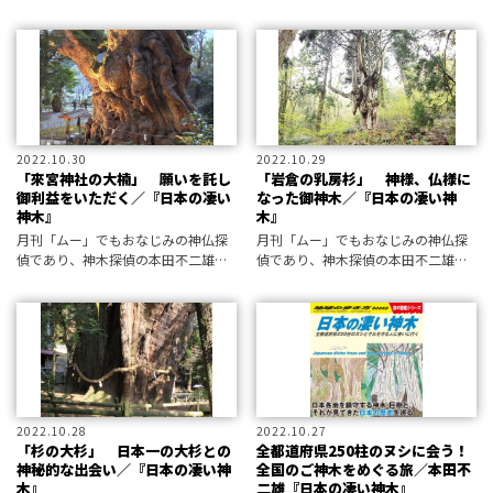
が書く神木の世界。今回は、石徹白
ヤス（青森県五所川原市金木町）で
のスギ（岐阜県郡上市）です。
す。
2022.10.30
2022.10.29
「來宮神社の大楠」 願いを託し
「岩倉の乳房杉」 神様、仏様に
御利益をいただく／『日本の凄い
なった御神木／『日本の凄い神
神木』
木』
月刊「ムー」でもおなじみの神仏探
月刊「ムー」でもおなじみの神仏探
偵であり、神木探偵の本田不二雄氏
偵であり、神木探偵の本田不二雄氏
が書く神木の世界。今回は、來宮神
が書く神木の世界。今回は、岩倉の
社の大楠（静岡県熱海市）です。
乳房杉（島根県隠岐の島町）です。
2022.10.28
2022.10.27
「杉の大杉」 日本一の大杉との
全都道府県250柱のヌシに会う！
神秘的な出会い／『日本の凄い神
全国のご神木をめぐる旅／本田不
木』
二雄『日本の凄い神木』