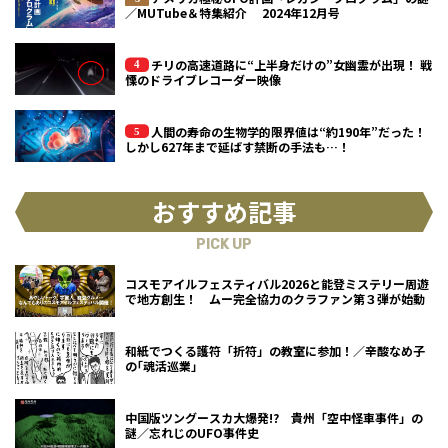
／MUTube＆特集紹介 2024年12月号
チリの高速道路に“上半身だけの”女幽霊が出現！ 戦
慄のドライブレコーダー映像
人間の寿命の生物学的限界値は“約190年”だった！
しかし627年まで延ばす禁断の手法も…！
おすすめ記事
PICK UP
コスモアイルフェスティバル2026と能登ミステリー周遊
で地方創生！ ムー完全協力のクラファン第３弾が始動
和紙でつくる護符「折符」の教室に参加！／辛酸なめ子
の｢魂活巡業｣
中国版ツングースカ大爆発!? 貴州「空中怪車事件」の
謎／忘れじのUFO事件史