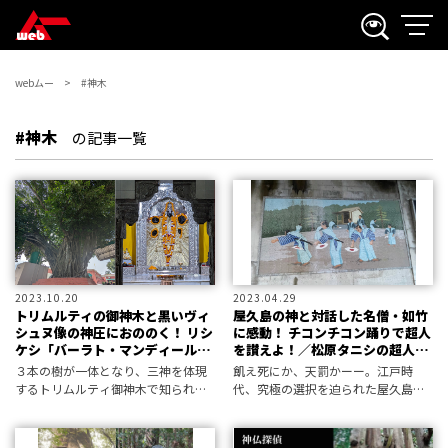
webムー
#神木
#神木
の記事一覧
2023.10.20
2023.04.29
トリムルティの御神木と黒いヴィ
屋久島の神と対話した名僧・如竹
シュヌ像の神圧におののく！ リシ
に感動！ チコンチコン踊りで超人
ケシ「バーラト・マンディール寺
を讃えよ！／松原タニシの超人化
院」の神秘／ムー旅インド
計画
３本の樹が一体となり、三神を体現
飢え死にか、天罰かーー。江戸時
するトリムルティ御神木で知られる
代、究極の選択を迫られた屋久島を
インド古刹に参拝。そこには伝説の
救ったのはひとりの超人だった！
黒いヴィシュヌ像が迎えてくれた。