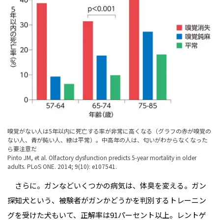
嗅覚がない人は5年以内に死亡する率が非常に高くなる（グラフの赤が嗅覚の
ない人、青が鈍い人、緑は平常）。中高年の人は、匂いがわからなくなった
ら要注意だ
Pinto JM, et al. Olfactory dysfunction predicts 5-year mortality in older
adults. PLoS ONE. 2014; 9(10): e107541.
さらに。ガンなどいくつかの病気は、体臭を変える。ガン
探知犬という、被験者がガンかどうかを判別するトレーニン
グを受けた犬もいて、正解率は91パーセント以上。レントゲ