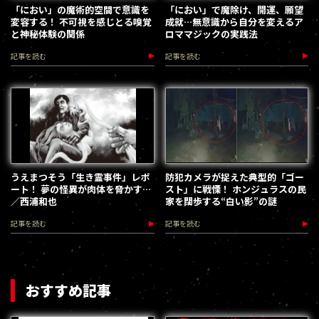
「におい」の魔術的空間で意識を
「におい」で魔除け、開運、願望
変容する！ 不可視を感じとる嗅覚
成就…無意識から自分を変えるア
と神秘体験の関係
ロママジックの実践法
記事を読む
記事を読む
うえまつそう「生き霊事件」レポ
防犯カメラが捉えた典型的「ゴー
ート！ 夢の怪異が肉体を脅かす…
スト」に戦慄！ ホンジュラスの民
／西浦和也
家を闊歩する“白い影”の謎
記事を読む
記事を読む
おすすめ記事