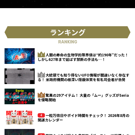
ランキング
RANKING
人間の寿命の生物学的限界値は“約190年”だった！
しかし627年まで延ばす禁断の手法も…！
大統領でも知り得ないUFO情報が間違いなく存在す
る！ 米政府機関の根深い隠蔽体質を有名司会者が告発
驚異の29アイテム！ 大量の「ムー」グッズがSeria
を侵略開始
一粒万倍日やボイド時間をチェック！ 2026年8月の
開運カレンダー