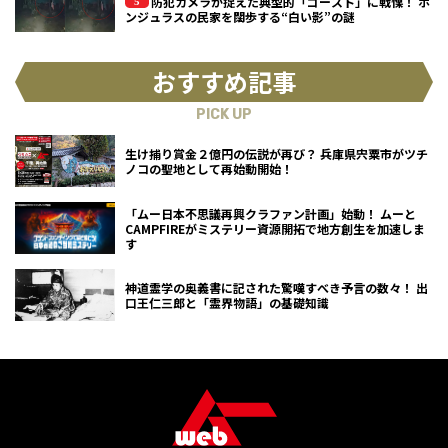
防犯カメラが捉えた典型的「ゴースト」に戦慄！ ホ
ンジュラスの民家を闊歩する“白い影”の謎
おすすめ記事
PICK UP
生け捕り賞金２億円の伝説が再び？ 兵庫県宍粟市がツチ
ノコの聖地として再始動開始！
「ムー日本不思議再興クラファン計画」始動！ ムーと
CAMPFIREがミステリー資源開拓で地方創生を加速しま
す
神道霊学の奥義書に記された驚嘆すべき予言の数々！ 出
口王仁三郎と「霊界物語」の基礎知識