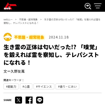
webムー
不思議・超常現象
生き霊の正体は匂いだった!? 「嗅覚」を鍛えれば霊を
察知し、テレパシストになれる！
不思議・超常現象
2024.11.18
生き霊の正体は匂いだった!? 「嗅覚」
を鍛えれば霊を察知し、テレパシスト
になれる！
文＝久野友萬
関連キーワード：
超能力
心霊
サイエンス
香り・におい