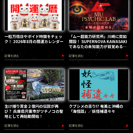
一粒万倍日やボイド時間をチェッ
「ムー超能力研究所」川崎に突如
ク！ 2026年8月の開運カレンダー
開設！ SUPERNOVA KAWASAKI
であなたの未知能力が目覚める
（2026.8.18-28）
記事を読む
記事を読む
生け捕り賞金２億円の伝説が再
クブシメの祟り!? 奄美と沖縄の
び？ 兵庫県宍粟市がツチノコの聖
「海怪談」／妖怪補遺々々
地として再始動開始！
記事を読む
記事を読む