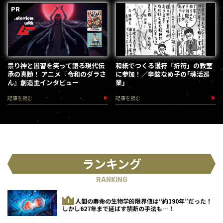
祟り神と因習を笑って語る現代伝
和紙でつくる護符「折符」の教室
承の真髄！ アニメ『令和のダラさ
に参加！／辛酸なめ子の｢魂活巡
ん』創造主インタビュー
業｣
記事を読む
記事を読む
ランキング
RANKING
人間の寿命の生物学的限界値は“約190年”だった！
しかし627年まで延ばす禁断の手法も…！