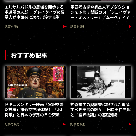
エルサルバドルの農場を闊歩する
宇宙考古学や異星人アブダクショ
半透明の人影！ グレイタイプの異
ンを予言!? 禁断のSF「シェイヴァ
星人が中南米に次々出没する謎
ー・ミステリー」／ムーペディア
記事を読む
記事を読む
おすすめ記事
ドキュメンタリー映画「軍服を着
神道霊学の奥義書に記された驚嘆
た神様」撮影で神秘体験！ 「北川
すべき予言の数々！ 出口王仁三郎
将軍」と日本の子孫の日台交流
と「霊界物語」の基礎知識
記事を読む
記事を読む