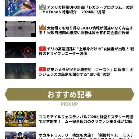
アメリカ極秘UFO計画「レガシープログラム」の謎
／MUTube＆特集紹介 2024年12月号
大統領でも知り得ないUFO情報が間違いなく存在す
る！ 米政府機関の根深い隠蔽体質を有名司会者が告発
チリの高速道路に“上半身だけの”女幽霊が出現！ 戦
慄のドライブレコーダー映像
防犯カメラが捉えた典型的「ゴースト」に戦慄！ ホ
ンジュラスの民家を闊歩する“白い影”の謎
おすすめ記事
PICK UP
コスモアイルフェスティバル2026と能登ミステリー周遊
で地方創生！ ムー完全協力のクラファン第３弾が始動
オカルトミステリー検定も実施！ 「新郷村×ムー ミステ