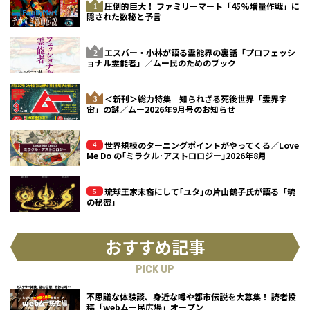
圧倒的巨大！ ファミリーマート「45%増量作戦」に
隠された数秘と予言
エスパー・小林が語る霊能界の裏話「プロフェッシ
ョナル霊能者」／ムー民のためのブック
＜新刊＞総力特集 知られざる死後世界「霊界宇
宙」の謎／ムー2026年9月号のお知らせ
世界規模のターニングポイントがやってくる／Love
Me Do の｢ミラクル･アストロロジー｣2026年8月
琉球王家末裔にして｢ユタ｣の片山鶴子氏が語る「魂
の秘密」
おすすめ記事
PICK UP
不思議な体験談、身近な噂や都市伝説を大募集！ 読者投
稿「webムー民広場」オープン