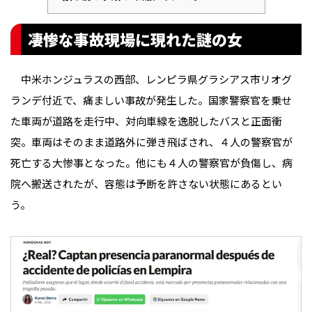
凄惨な事故現場に現れた謎の女
中米ホンジュラスの西部、レンピラ県グラシアス市リオグ
ランデ付近で、痛ましい事故が発生した。国家警察官を乗せ
た車両が道路を走行中、対向車線を逸脱したバスと正面衝
突。車両はそのまま道路外に弾き飛ばされ、４人の警察官が
死亡する大惨事となった。他にも４人の警察官が負傷し、病
院へ搬送されたが、容態は予断を許さない状態にあるとい
う。