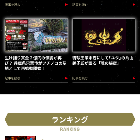
記事を読む
記事を読む
生け捕り賞金２億円の伝説が再
琉球王家末裔にして｢ユタ｣の片山
び？ 兵庫県宍粟市がツチノコの聖
鶴子氏が語る「魂の秘密」
地として再始動開始！
記事を読む
記事を読む
ランキング
RANKING