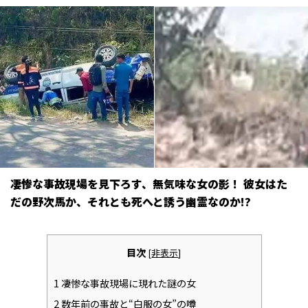
凄惨な事故現場を見下ろす、無気味な女の影！ 彼女はた
だの野次馬か、それとも死へと誘う幽霊なのか!?
目次
[
非表示
]
1
凄惨な事故現場に現れた謎の女
2
数年前の事故と“白服の女”の噂