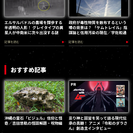
エルサルバドルの農場を闊歩する
政府が毒性物質を散布するという
半透明の人影！ グレイタイプの異
噂の背景は？ 「ケムトレイル」陰
星人が中南米に次々出没する謎
謀論と信用汚染の現在／宇佐和通
記事を読む
記事を読む
おすすめ記事
沖縄の霊石「ビジュル」信仰と怪
祟り神と因習を笑って語る現代伝
奇／吉田悠軌の怪談解題・呪物編
承の真髄！ アニメ『令和のダラさ
ん』創造主インタビュー