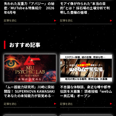
失われた反重力「アパジー」の秘
モアイ像が作られた“本当の目
密／MUTube＆特集紹介 2026
的”とは？ 採石場の土壌分析で判
年6月号
明した豊穣の循環
記事を読む
記事を読む
おすすめ記事
「ムー超能力研究所」川崎に突如
不思議な体験談、身近な噂や都市
開設！ SUPERNOVA KAWASAKI
伝説を大募集！ 読者投稿「webム
であなたの未知能力が目覚める
ー民広場」オープン
（2026.8.18-28）
記事を読む
記事を読む