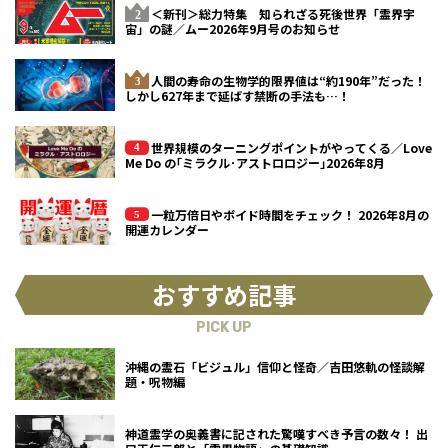
＜新刊＞総力特集 知られざる死後世界「霊界宇
宙」の謎／ムー2026年9月号のお知らせ
人間の寿命の生物学的限界値は“約190年”だった！
しかし627年まで延ばす禁断の手法も…！
世界規模のターニングポイントがやってくる／Love
Me Do の｢ミラクル･アストロロジー｣2026年8月
一粒万倍日やボイド時間をチェック！ 2026年8月の
開運カレンダー
おすすめ記事
PICK UP
沖縄の霊石「ビジュル」信仰と怪奇／吉田悠軌の怪談解
題・呪物編
神道霊学の奥義書に記された驚嘆すべき予言の数々！ 出