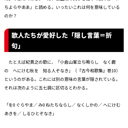
ちよらやあゑ」と読める。いったいこれは何を意味している
のか？
歌人たちが愛好した「隠し言葉＝折
句」
たとえば紀貫之の歌に、「小倉山峯立ち鳴らし なく鹿
の へにけむ秋を 知る人ぞなき」（『古今和歌集』巻10）
というのがある。これには別の意味の言葉が隠されている。
それは次のように五七調に区切るとわかる。
「を0 ぐらやま／ み0 ねたちならし／ なくしかの／ へにけむ
あきを／ しるひとぞなき」