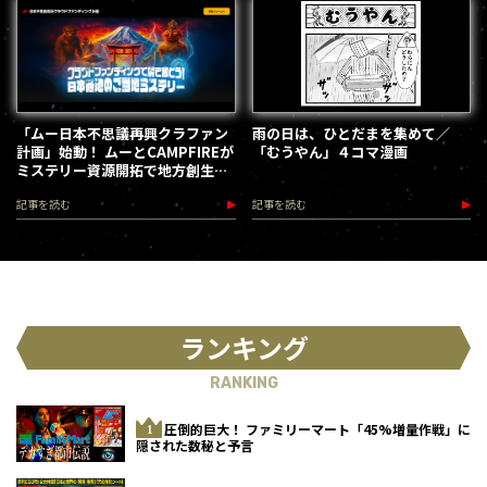
「ムー日本不思議再興クラファン
雨の日は、ひとだまを集めて／
計画」始動！ ムーとCAMPFIREが
「むうやん」４コマ漫画
ミステリー資源開拓で地方創生を
加速します
記事を読む
記事を読む
ランキング
RANKING
圧倒的巨大！ ファミリーマート「45%増量作戦」に
隠された数秘と予言