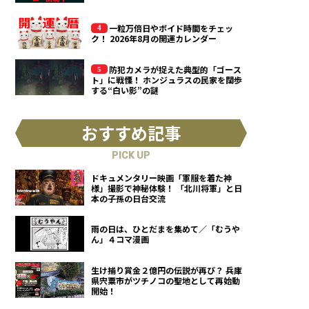
一粒万倍日やボイド時間をチェッ
ク！ 2026年8月の開運カレンダー
防犯カメラが捉えた典型的「ゴース
ト」に戦慄！ ホンジュラスの民家を闊歩
する“白い影”の謎
おすすめ記事
PICK UP
ドキュメンタリー映画「軍服を着た神
様」撮影で神秘体験！ 「北川将軍」と日
本の子孫の日台交流
雨の日は、ひとだまを集めて／「むうや
ん」４コマ漫画
生け捕り賞金２億円の伝説が再び？ 兵庫
県宍粟市がツチノコの聖地として再始動
開始！