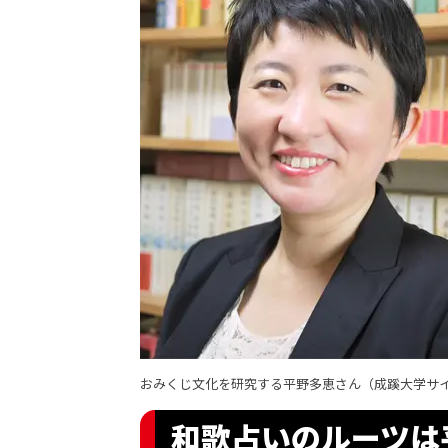
おみくじ文化を研究する平野多恵さん（
成蹊大学サ
和歌占いのルーツは