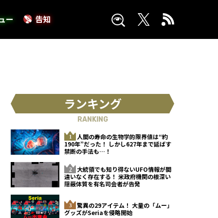
ュー
告知
ランキング
RANKING
人間の寿命の生物学的限界値は“約
190年”だった！ しかし627年まで延ばす
禁断の手法も…！
大統領でも知り得ないUFO情報が間
違いなく存在する！ 米政府機関の根深い
隠蔽体質を有名司会者が告発
驚異の29アイテム！ 大量の「ムー」
グッズがSeriaを侵略開始