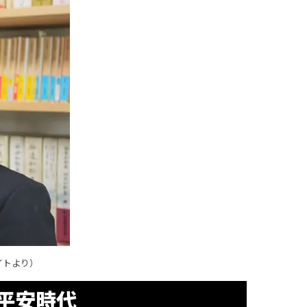
イト
より）
平安時代