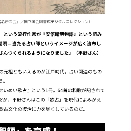
宮名所図会』／国立国会図書館デジタルコレクション）
）という流行作家が『安倍晴明物語』という読み
晴明＝当たる占い師というイメージが広く流布し
さんつくられるようになりました」（平野さん）
の元祖ともいえるのが江戸時代。占い関連のもの
う。
いめい歌占』という1冊。64首の和歌が記されて
だが、平野さんはこの「歌占」を現代によみがえ
歌占文化の復活に力を尽くしているのだ。
釈師」を育成！