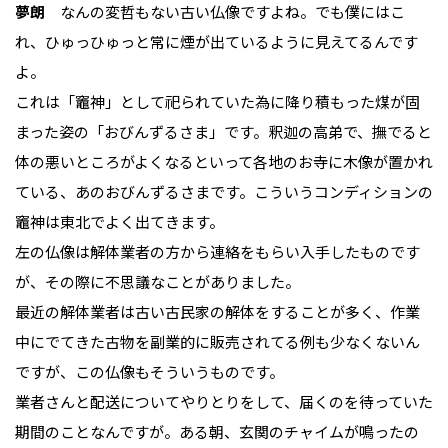
夢朗
なんの変哲もない古い仏像ですよね。でも僕にはこ
れ、ひゅっひゅっと常に煙が出ているように見えてるんです
よ。
これは「竈神」として祀られていた為に降り積もった煤が固
まった姿の「おびんずるさま」です。釈迦の高弟で、撫でると
体の悪いところがよくなるといって各地のお寺に木像が置かれ
ている、あのおびんずるさまです。こういうコンディションの
竈神は東北でよく出てきます。
左の仏像は解体業者の方から連絡をもらい入手したものです
が、その際に不思議なことがありました。
最近の解体業者は古い古民家の解体をすることが多く、作業
中にでてきた古物を副業的に販売されてる例も少なくないん
ですが、この仏像もそういうものです。
業者さんと配送についてやりとりをして、届くのを待っていた
期間のことなんですが。ある朝、玄関のチャイムが鳴ったの