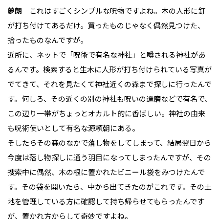
夢朗
これはすごくシンプルな呪物ですよね。木の人形に釘
が打ち付けてあるだけ。買ったものじゃなく偶然見つけた、
拾ったものなんですが。
近所に、ネットで「呪術で有名な神社」と噂される神社があ
るんです。検索すると生木に人形が打ち付けられている写真が
でてきて、それを見たくて神社近くの森まで探しに行ったんで
す。何しろ、その近くの別の神社も呪いの達磨などで有名で、
この辺り一帯がちょっとオカルト的に香ばしい。神社の由来
も呪術使いとして有名な源頼朝にある。
そしたらその森のなかで落し物をしてしまって、結局翌日から
今度は落し物探しに通う羽目になってしまったんですが、その
捜索中に偶然、木の根に置かれたビニール袋をみつけたんで
す。その袋を開いたら、中から出てきたのがこれです。その土
地を管理している方に確認して持ち帰らせてもらったんです
が、置かれ方からして奇妙ですよね。