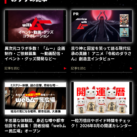
異次元コラボ多数！ 「ムー」企画
祟り神と因習を笑って語る現代伝
制作・ご依頼募集 ～動画配信・
承の真髄！ アニメ『令和のダラさ
イベント・グッズ開発など～
ん』創造主インタビュー
記事を読む
記事を読む
不思議な体験談、身近な噂や都市
一粒万倍日やボイド時間をチェッ
伝説を大募集！ 読者投稿「webム
ク！ 2026年8月の開運カレンダー
ー民広場」オープン