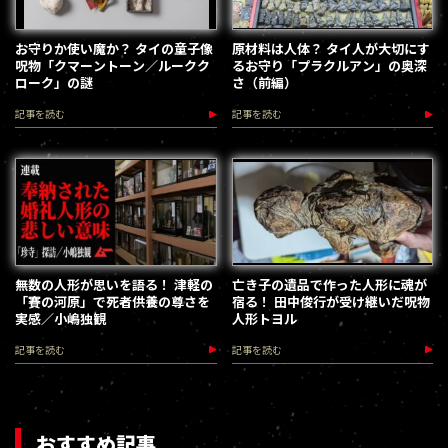
お守りか使い魔か？ タイの童子像
原材料は人体？ タイ人が大切にす
呪物「クマーントーン／ルークク
るお守り「プラクルアン」の奥深
ローク」の謎
さ（前編）
記事を読む
記事を読む
無数の人形が思いを語る！ 津軽の
亡き子の遺品で作った人形に魂が
「賽の河原」で死者供養の尊さを
宿る！ 田中俊行が受け継いだ呪物
実感／小嶋独観
人形トヨル
記事を読む
記事を読む
おすすめ記事