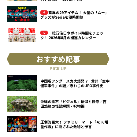
驚異の29アイテム！ 大量の「ムー」
グッズがSeriaを侵略開始
一粒万倍日やボイド時間をチェッ
ク！ 2026年8月の開運カレンダー
おすすめ記事
PICK UP
中国版ツングースカ大爆発!? 貴州「空中
怪車事件」の謎／忘れじのUFO事件史
沖縄の霊石「ビジュル」信仰と怪奇／吉
田悠軌の怪談解題・呪物編
圧倒的巨大！ ファミリーマート「45%増
量作戦」に隠された数秘と予言