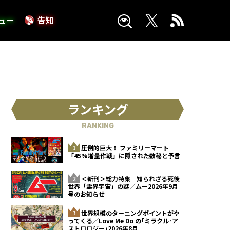
ュー
告知
ランキング
RANKING
圧倒的巨大！ ファミリーマート
「45%増量作戦」に隠された数秘と予言
＜新刊＞総力特集 知られざる死後
世界「霊界宇宙」の謎／ムー2026年9月
号のお知らせ
世界規模のターニングポイントがや
ってくる／Love Me Do の｢ミラクル･ア
ストロロジー｣2026年8月