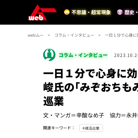
不思議・超常現象
歴史
webムー
コラム・インタビュー
一日１分で心身に
コラム・インタビュー
2023.10.2
一日１分で心身に効
峻氏の｢みぞおちも
巡業
文・マンガ＝辛酸なめ子 協力＝永井
関連キーワード：
魂活巡業