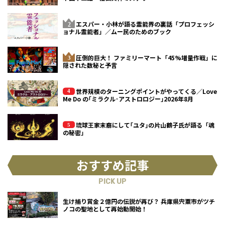
エスパー・小林が語る霊能界の裏話「プロフェッシ
ョナル霊能者」／ムー民のためのブック
圧倒的巨大！ ファミリーマート「45%増量作戦」に
隠された数秘と予言
世界規模のターニングポイントがやってくる／Love
Me Do の｢ミラクル･アストロロジー｣2026年8月
琉球王家末裔にして｢ユタ｣の片山鶴子氏が語る「魂
の秘密」
おすすめ記事
PICK UP
生け捕り賞金２億円の伝説が再び？ 兵庫県宍粟市がツチ
ノコの聖地として再始動開始！