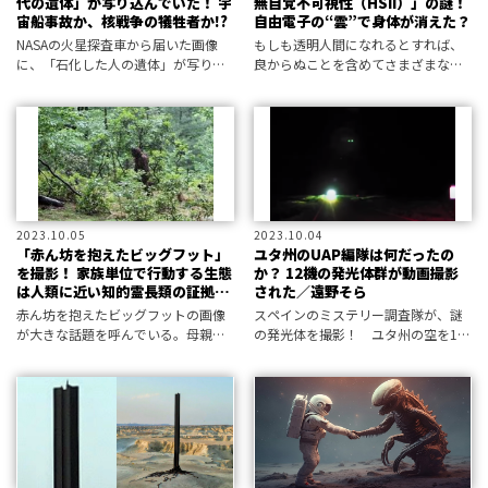
代の遺体」が写り込んでいた！ 宇
無自覚不可視性（HSII）」の謎！
宙船事故か、核戦争の犠牲者か!?
自由電子の“雲”で身体が消えた？
NASAの火星探査車から届いた画像
もしも透明人間になれるとすれば、
に、「石化した人の遺体」が写り込
良からぬことを含めてさまざまな想
んでいた!? さらに墜落した宇宙船の
像を膨らませてしまうかもしれない
残骸まで… 衝撃的発見の詳細に迫
が、驚くべきことに本人が気づかな
る！
いうちに透明になってしまうという
きわめて不可解な現象が報告されて
いる――
2023.10.05
2023.10.04
「赤ん坊を抱えたビッグフット」
ユタ州のUAP編隊は何だったの
を撮影！ 家族単位で行動する生態
か？ 12機の発光体群が動画撮影
は人類に近い知的霊長類の証拠
された／遠野そら
か？
赤ん坊を抱えたビッグフットの画像
スペインのミステリー調査隊が、謎
が大きな話題を呼んでいる。母親の
の発光体を撮影！ ユタ州の空を12
腕にしがみつく姿と、画像の真偽は
体で編隊飛行した”UAP”の正体は？
ーー!?
（2021年11月22日記事を再編集）