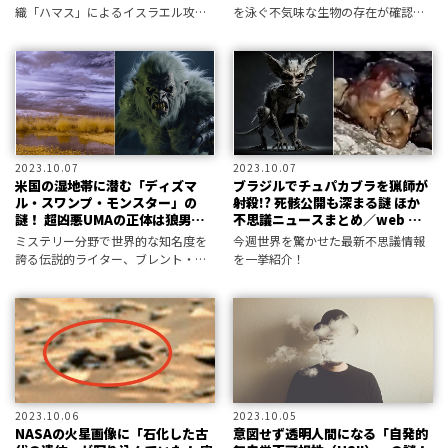
織「ハマス」によるイスラエル攻
を泳ぐ不気味な生物の存在が確認さ
撃。この衝突が各国に飛び火し、大
れた！ 正体はUMA「ニンゲン」だ
戦争へと至ってしまうのか――？ あのノ
ったのか？
ストラダムスとババ・ヴァンガには
全て見えていた!?
2023.10.07
2023.10.07
米国の湿地帯に潜む「ディズマ
ブラジルでチュパカブラを猟師が
ル・スワンプ・モンスター」の
射殺!? 死骸公開も深まる謎 ほか
謎！ 超凶悪UMAの正体は狼男
不思議ニュースまとめ／web MU
か？／ブレント・スワンサー
HOT PRESS
ミステリー分野で世界的な知名度を
今週世界を驚かせた最新不思議情報
誇る伝説的ライター、ブレント・ス
を一挙紹介！
ワンサーがついに『ムー』に登場!!
日本人がまだ知らない世界の謎につ
いて語る！
2023.10.06
2023.10.05
NASAの火星画像に「石化した古
意図せず透明人間になる「自発的