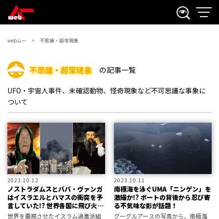
webムー
不思議・超常現象
不思議・超常現象
の記事一覧
UFO・宇宙人事件、未確認動物、怪奇現象など不可思議な事象に
ついて
2023.10.12
2023.10.11
ノストラダムスとババ・ヴァンガ
南極海を泳ぐUMA「ニンゲン」を
はイスラエルとハマスの衝突を予
激撮か!? ボートの背後から忍び寄
言していた!? 世界各国に飛び火す
る不気味な影が話題！
る「イスラム大戦争」の懸念
世界を震撼させたイスラム過激派組
グーグルアースの写真から、南極海