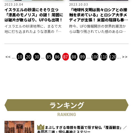
2023.10.04
2023.10.03
イスラエルの砂漠にそそり立つ
「地球外文明は我々ロシアとの接
「漆黒のモノリス」の謎！ 周囲に
触を求めている」とロシア大手メ
は破片が散らばり、UFOも出現！
ディアが主張！ 米国の陰謀も暴露
し、宇宙的外圧の世論工作か!?
イスラエルの砂漠地帯に、まるで大
昨今、UFO情報開示の世界的潮流か
地に打ち込まれたような漆黒の「モ
らは取り残されていた感のあるロシ
ノリス」が存在することが発覚！
ア。しかし、彼の国のUFO研究者は
その正体は何か、憶測の声が広がっ
独自の考察と理論を確立しつつある
ている――！
ようだ――！
<<
...
10
20
30
...
85
86
87
88
89
...
100
110
120
...
>>
ランキング
RANKING
まぶしすぎる尊顔を覆面で隠す秘仏「覆面観音」／
本田不二雄・怪仏異神ミステリー