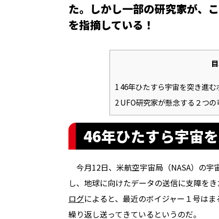
た。しかし一部の研究家が、こ
を指摘している――！
目
1
46年ひたすら宇宙を突き進む
2
UFO研究家が懸念する２つの
46年ひたすら宇宙
今月12日、米航空宇宙局（NASA）の
し、地球に向けたデータの送信に支障をき
ログ
によると、最近のボイジャー１号はま
繰り返し送ってきているというのだ。