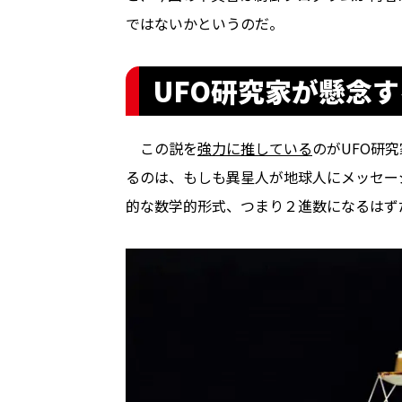
ではないかというのだ。
UFO研究家が懸念
この説を
強力に推している
のがUFO研
るのは、もしも異星人が地球人にメッセー
的な数学的形式、つまり２進数になるはず