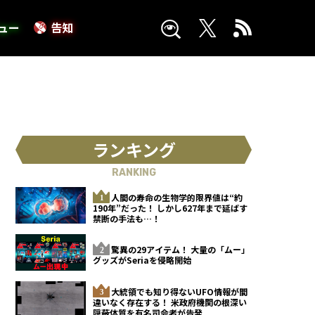
ュー
告知
ランキング
RANKING
人間の寿命の生物学的限界値は“約
190年”だった！ しかし627年まで延ばす
禁断の手法も…！
驚異の29アイテム！ 大量の「ムー」
グッズがSeriaを侵略開始
大統領でも知り得ないUFO情報が間
違いなく存在する！ 米政府機関の根深い
隠蔽体質を有名司会者が告発