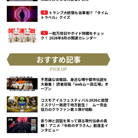
トランプ大統領も当事者!? 「タイム
トラベル」クイズ
一粒万倍日やボイド時間をチェッ
ク！ 2026年8月の開運カレンダー
おすすめ記事
PICK UP
不思議な体験談、身近な噂や都市伝説を
大募集！ 読者投稿「webムー民広場」オ
ープン
コスモアイルフェスティバル2026と能登
ミステリー周遊で地方創生！ ムー完全
協力のクラファン第３弾が始動
祟り神と因習を笑って語る現代伝承の真
髄！ アニメ『令和のダラさん』創造主イ
ンタビュー