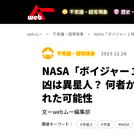
不思議・超常現象
歴史
webムー
不思議・超常現象
NASA「ボイジャー
不思議・超常現象
2023.12.26
NASA「ボイジャ
凶は異星人？ 何者
れた可能性
文＝webムー編集部
関連キーワード：
宇宙人
宇宙
NASA