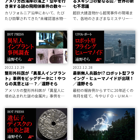
アメリカ西海岸の海上・空中を行
るメキシコの聖なる山／世界の新
き来する謎の飛翔体事件の数々／
七不思議
南山宏
カリフォルニア沿岸において、たび
超巨大建造物から超常事件の現場ま
たび目撃されてきた“未確認潜水物体
で、各地のさまざまなミステリー
(アンアイデンティファイド・サブマ
を、超常現象研究の第一人者・並木
リン・オブジェクト)”＝ＵＳＯ。 近
伸一郎がセレクトした〝世界の新七
年、その活動が活発化しているの
不思議〟をご案内！ 今回は〝ＵＦ
か、目撃事例は急増の一途を辿って
Ｏ・異星人の七不思議〟に選定した
い
なかから、
2022.12.29
2022.12.28
整形外科医が「異星人インプラン
最新無人兵器か!? ロボット型フラ
ト」事例をビッグデータに！やつ
イング・ヒューマノイドが出現！
らの真意とは…？／遠野そら
／遠野そら
アメリカの整形外科医が「異星人に
最初の報告例からすでに20年近くの
埋め込まれた謎の金属片」事例を収
年月を経て、今やＵＦＯ・ＵＭＡの
集。その性質は千差万別で、謎に満
いちジャンルをなす存在となったフ
ちている。地球上の物質とは思えな
ライング・ヒューマノイド。 近年、
いそれらのビッグデータが意味する
世界各地で目撃報告が急増している
こととは？
が、その背景にはいったい何がある
のか