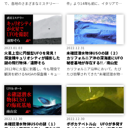
で、各地のさまざまなミステリー
件」より14年も前に、イタリアで
を、超常現象研究の第一人者・並木
UFOが墜落し、異星人の遺体が回収
伸一郎がセレクトした〝世界の新七
されていたという驚きの報告が届け
不思議〟をご案内！ 今回は〝ＵＭ
られている。機体の残骸とエイリア
Ａの七不思議〟に選定したなかか
ンの遺体は、今どこにあるのか――。
ら、神出鬼没
2023.01.03
2022.12.31
火星上空に円盤型UFOを発見！
未確認潜水物体USOの謎（２）
探査機キュリオシティが撮影した
カリフォルニア沖の深海底にUFO
謎の飛行物体／遠野そら
秘密基地が存在する!!／南山宏
2012年に火星に到着し、今も現役で
カリフォルニア沿岸において、たび
観測を続けるNASAの探査機・キュリ
たび目撃されてきた“未確認潜水物体
オシティ。その送信データに謎の飛
(アンアイデンティファイド・サブマ
行物体が写り込んでいることが判明
リン・オブジェクト)”＝ＵＳＯ。 近
した。しかもその数は、ひとつやふ
年、その活動が活発化しているの
たつではない。鮮明に確認できるそ
か、目撃事例は急増の一途を辿って
い
2022.12.30
2022.12.30
未確認潜水物体USOの謎（１）
ポポカテペトル山 UFOが多発す