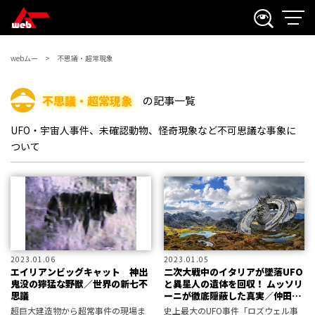
webムー
不思議・超常現象
不思議・超常現象
の記事一覧
UFO・宇宙人事件、未確認動物、怪奇現象など不可思議な事象に
ついて
2023.01.06
2023.01.05
エイリアンビッグキャット 神出
二次大戦中のイタリアが墜落UFO
鬼没の獰猛な野獣／世界の新七不
と異星人の遺体を回収！ ムッソリ
思議
ーニが徹底隠蔽した真実／仲田し
んじ
超巨大建造物から超常事件の現場ま
史上最大のUFO事件「ロズウェル事