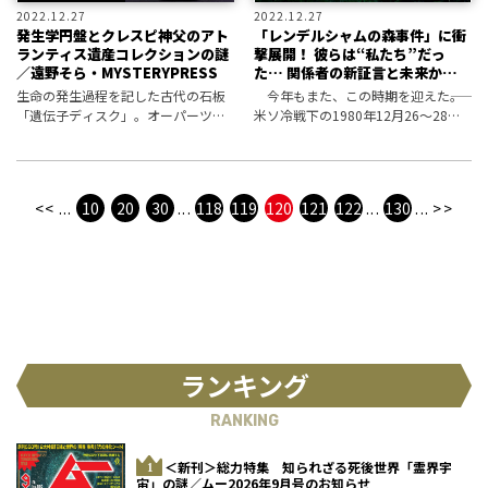
2022.12.27
2022.12.27
発生学円盤とクレスピ神父のアト
「レンデルシャムの森事件」に衝
ランティス遺産コレクションの謎
撃展開！ 彼らは“私たち”だっ
／遠野そら・MYSTERYPRESS
た… 関係者の新証言と未来からの
メッセージ
生命の発生過程を記した古代の石板
今年もまた、この時期を迎えた――。
「遺伝子ディスク」。オーパーツと
米ソ冷戦下の1980年12月26～28日
して知られるが、その由来が「アト
にかけて発生したイギリス最大の
ランティス」にあるという説を紹介
UFO事件「レンデルシャムの森事
する。数々の古代遺物を持っていた
件」。その謎に驚くべき新たな証言
クレスピ神父との関係とは？
が届いた。森にやってきたUFO
<<
...
10
20
30
...
118
119
120
121
122
...
130
...
>>
ランキング
RANKING
＜新刊＞総力特集 知られざる死後世界「霊界宇
宙」の謎／ムー2026年9月号のお知らせ