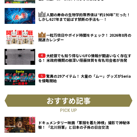
人間の寿命の生物学的限界値は“約190年”だった！
しかし627年まで延ばす禁断の手法も…！
一粒万倍日やボイド時間をチェック！ 2026年8月の
開運カレンダー
大統領でも知り得ないUFO情報が間違いなく存在す
る！ 米政府機関の根深い隠蔽体質を有名司会者が告発
驚異の29アイテム！ 大量の「ムー」グッズがSeria
を侵略開始
おすすめ記事
PICK UP
ドキュメンタリー映画「軍服を着た神様」撮影で神秘体
験！ 「北川将軍」と日本の子孫の日台交流