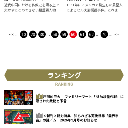
近代中国における仏教史を語る上で
1961年にアメリカで発生した異星人
欠かすことのできない超重要人物に
によるヒル夫妻誘拐事件。これまで
もかかわらず、これまでほとんど知
にさまざまな検証が行われてきた
られていなかった高僧・虚雲。その
が、事件発生時に着ていた衣服に着
超人的能力とは？
目した例はないだろう。誘拐された
際、激しく抵抗したヒル夫人が着用
<<
...
10
20
30
...
58
59
60
61
62
...
70
...
>>
してい
ランキング
RANKING
圧倒的巨大！ ファミリーマート「45%増量作戦」に
隠された数秘と予言
＜新刊＞総力特集 知られざる死後世界「霊界宇
宙」の謎／ムー2026年9月号のお知らせ