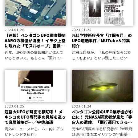
UFO調査プログラム「AATIP」よ
2023.01.26
2023.01.25
【速報】ペンタゴンUFO調査機関
元科学技術庁長官「江田五月」の
AAROの機密が流出！ イラク上空
UFO遭遇事件／MUTube＆特集
に現れた「モスルオーブ」画像が
紹介
示す不可解な情報管理
近年、UFO関係の情報開示が進んで
江田氏自身が、「私の死後なら公表
いるとはいえ、もちろん「漏れては
してもよい」といい残したエピソー
いけない」情報は存在する。今回流
ドを、三上編集長がMUTubeで解
出して世界を驚かせているのは、ま
説。
さにそんな画像だった――！
2023.01.25
2023.01.24
超巨大UFOが月面を横切る！ メ
ペンタゴン公認のUFO展示会が中
キシコのUFO専門家の見解を巡っ
止に！ 元NASA研究者が見た「宇
て真贋論争が…／宇佐和通
宙人の遺体」「飛行運用できる
UFO」の行方は？／仲田しんじ
海外のニュースから、ムー的にアツ
元NASA所属のある研究者が「米政府
いトレンドを紹介！
は運用可能なエイリアンの宇宙船を