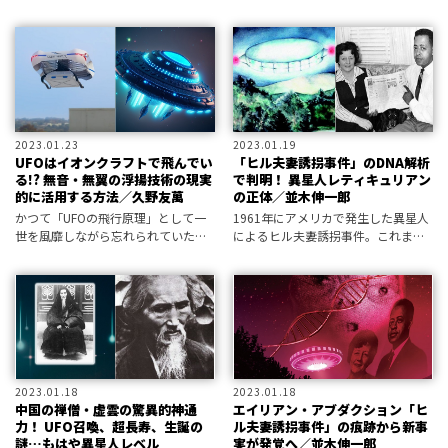
所持している」と衝撃的な暴露を行
った――。
2023.01.23
2023.01.19
UFOはイオンクラフトで飛んでい
「ヒル夫妻誘拐事件」のDNA解析
る!? 無音・無翼の浮揚技術の現実
で判明！ 異星人レティキュリアン
的に活用する方法／久野友萬
の正体／並木伸一郎
かつて「UFOの飛行原理」として一
1961年にアメリカで発生した異星人
世を風靡しながら忘れられていた技
によるヒル夫妻誘拐事件。これまで
術が、ドローンに搭載されることで
にさまざまな検証が行われてきた
蘇った！ 世界を一変させることにな
が、事件発生時に着ていた衣服に着
るか――!?
目した例はないだろう。誘拐された
際、激しく抵抗したヒル夫人が着用
してい
2023.01.18
2023.01.18
中国の禅僧・虚雲の驚異的神通
エイリアン・アブダクション「ヒ
力！ UFO召喚、超長寿、生誕の
ル夫妻誘拐事件」の痕跡から新事
謎…もはや異星人レベル
実が発覚へ／並木伸一郎