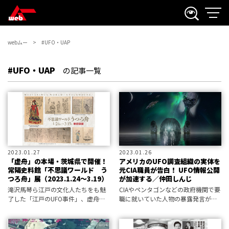
webムー
#UFO・UAP
#UFO・UAP
の記事一覧
2023.01.27
2023.01.26
「虚舟」の本場・茨城県で開催！
アメリカのUFO調査組織の実体を
常陽史料館「不思議ワールド う
元CIA職員が告白！ UFO情報公開
つろ舟」展（2023.1.24～3.19）
が加速する／仲田しんじ
滝沢馬琴ら江戸の文化人たちをも魅
CIAやペンタゴンなどの政府機関で要
了した「江戸のUFO事件」、虚舟を
職に就いていた人物の暴露発言が相
テーマにした展覧会が開催中！
次いでいる。それによれば、人間は
ハイブリッド種であり、近年存在が
明らかになったペンタゴン内の極秘