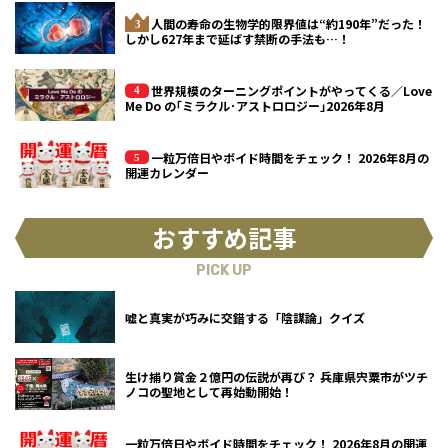
人間の寿命の生物学的限界値は“約190年”だった！
しかし627年まで延ばす禁断の手法も…！
世界規模のターニングポイントがやってくる／Love
Me Do の｢ミラクル･アストロロジー｣2026年8月
一粒万倍日やボイド時間をチェック！ 2026年8月の
開運カレンダー
おすすめ記事
PICK UP
嘘と真実が巧みに交錯する「陰謀論」クイズ
生け捕り賞金２億円の伝説が再び？ 兵庫県宍粟市がツチ
ノコの聖地として再始動開始！
一粒万倍日やボイド時間をチェック！ 2026年8月の開運