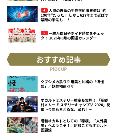
人間の寿命の生物学的限界値は“約
190年”だった！ しかし627年まで延ばす
禁断の手法も…！
一粒万倍日やボイド時間をチェッ
ク！ 2026年8月の開運カレンダー
おすすめ記事
PICK UP
クブシメの祟り!? 奄美と沖縄の「海怪
談」／妖怪補遺々々
オカルトミステリー検定も実施！ 「新郷
村×ムー ミステリーキャンプⅤ 2026」開
催…今年も考えるな、踊れ！
（2026.9.12）
昭和オカルトとしての「秘境」「人外魔
境」へようこそ！／昭和こどもオカルト
回顧録