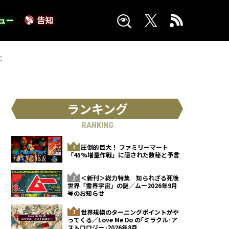
ュー
告知
じ
ランキング
RANKING
圧倒的巨大！ ファミリーマート
「45%増量作戦」に隠された数秘と予言
＜新刊＞総力特集 知られざる死後
世界「霊界宇宙」の謎／ムー2026年9月
号のお知らせ
世界規模のターニングポイントがや
ってくる／Love Me Do の｢ミラクル･ア
ストロロジー｣2026年8月