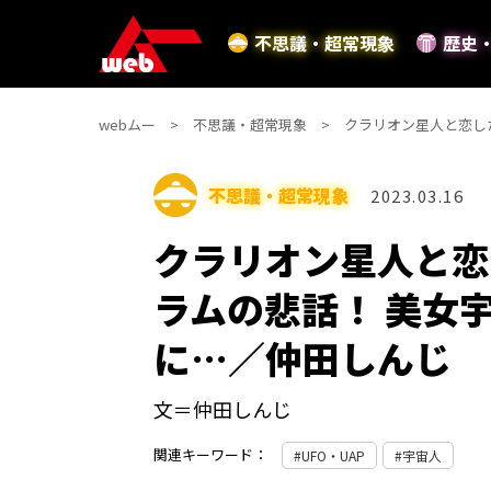
不思議・超常現象
歴史
webムー
不思議・超常現象
クラリオン星人と恋し
不思議・超常現象
2023.03.16
クラリオン星人と恋
ラムの悲話！ 美女
に…／仲田しんじ
文＝仲田しんじ
関連キーワード：
UFO・UAP
宇宙人