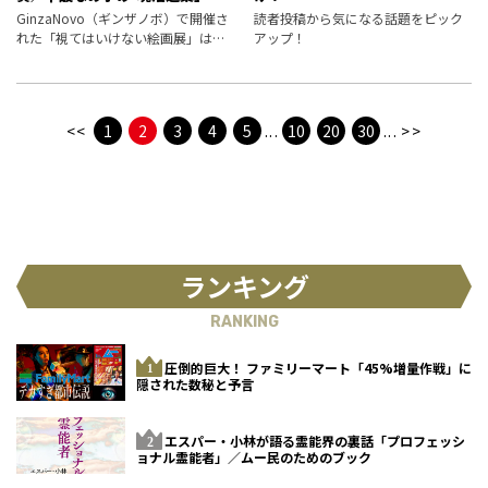
GinzaNovo（ギンザノボ）で開催さ
読者投稿から気になる話題をピック
れた「視てはいけない絵画展」は、
アップ！
とある収集家が人知れず保管してい
た、いわくつきの作品を特別に一般
公開するというもの。……という設
定がそもそもフィクションなのです
<<
1
2
3
4
5
...
10
20
30
...
>>
ランキング
RANKING
圧倒的巨大！ ファミリーマート「45%増量作戦」に
隠された数秘と予言
エスパー・小林が語る霊能界の裏話「プロフェッシ
ョナル霊能者」／ムー民のためのブック