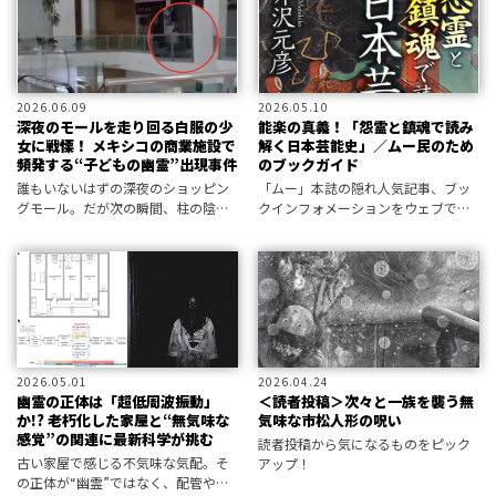
ない――！
2026.06.09
2026.05.10
深夜のモールを走り回る白服の少
能楽の真義！「怨霊と鎮魂で読み
女に戦慄！ メキシコの商業施設で
解く日本芸能史」／ムー民のため
頻発する“子どもの幽霊”出現事件
のブックガイド
誰もいないはずの深夜のショッピン
「ムー」本誌の隠れ人気記事、ブッ
グモール。だが次の瞬間、柱の陰か
クインフォメーションをウェブで公
ら“それ”は現れた。逃げ場のない静
開。編集部が選定した新刊書籍情報
寂の中で、作業員たちは理解不能の
をお届けします。
光景に凍りつく。
2026.05.01
2026.04.24
幽霊の正体は「超低周波振動」
＜読者投稿＞次々と一族を襲う無
か!? 老朽化した家屋と“無気味な
気味な市松人形の呪い
感覚”の関連に最新科学が挑む
読者投稿から気になるものをピック
古い家屋で感じる不気味な気配。そ
アップ！
の正体が“幽霊”ではなく、配管やボ