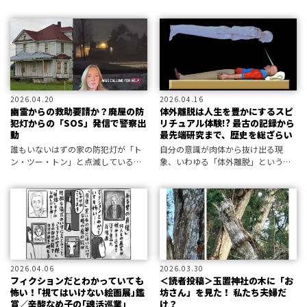
イラーが発する超低周波音である可
能性が浮上しているという――。
2026.04.20
2026.04.16
幽霊からの救助要請か？廃屋の防
体外離脱は人生を豊かにするスピ
犯灯からの「SOS」発信で警察出
リチュアル体験!? 最古の記録から
動
最先端研究まで、歴史を総ざらい
誰もいないはずの家の防犯灯が「ト
自分の意識が肉体から抜け出る現
ン・ツー・トン」と点滅している。
象、いわゆる「体外離脱」という言
まさかのSOSは、霊からの発信だっ
葉が初めて登場したのは1943年だ
た？
が、実際の記録はそれよりもかなり
前から存在していた――！
2026.04.06
2026.03.30
フィクションだとわかっていても
＜読者投稿＞玉置神社の木に「お
怖い！｢視てはいけない絵画展｣鑑
坊さん」を見た！ 私たち夫婦だ
賞／辛酸なめ子の｢魂活巡業｣
け？