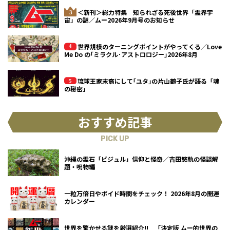
＜新刊＞総力特集 知られざる死後世界「霊界宇
宙」の謎／ムー2026年9月号のお知らせ
世界規模のターニングポイントがやってくる／Love
Me Do の｢ミラクル･アストロロジー｣2026年8月
琉球王家末裔にして｢ユタ｣の片山鶴子氏が語る「魂
の秘密」
おすすめ記事
PICK UP
沖縄の霊石「ビジュル」信仰と怪奇／吉田悠軌の怪談解
題・呪物編
一粒万倍日やボイド時間をチェック！ 2026年8月の開運
カレンダー
世界を驚かせる謎を厳選紹介!! 「決定版 ムー的世界の