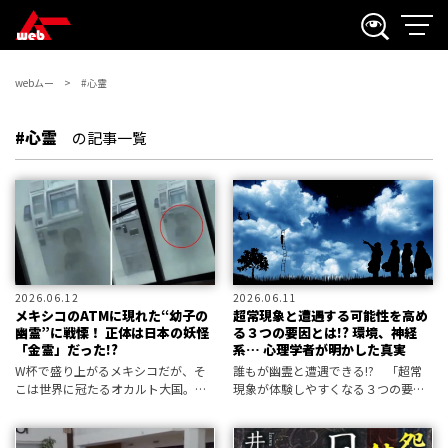
webムー
#心霊
#心霊
の記事一覧
2026.06.12
2026.06.11
メキシコのATMに現れた“幼子の
超常現象と遭遇する可能性を高め
幽霊”に戦慄！ 正体は日本の妖怪
る３つの要因とは!? 環境、神経
「金霊」だった!?
系… 心理学者が明かした真実
W杯で盛り上がるメキシコだが、そ
誰もが幽霊と遭遇できる!? 「超常
こは世界に冠たるオカルト大国。た
現象が体験しやすくなる３つの要
とえサッカーの熱戦が繰り広げられ
因」を学者が明かした！
る期間であっても、心霊現象に対す
る人々の関心は決して衰えることが