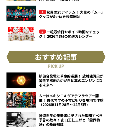
驚異の29アイテム！ 大量の「ムー」
グッズがSeriaを侵略開始
一粒万倍日やボイド時間をチェッ
ク！ 2026年8月の開運カレンダー
おすすめ記事
PICK UP
核融合発電に革命的進展！ 放射能汚染が
皆無で核融合炉が自動車のエンジンにな
る未来へ
ムー旅メキシコ＆グアテマラツアー開
催！ 古代マヤの予言と祈りを現地で体験
（2026年11月28日～12月5日）
神道霊学の奥義書に記された驚嘆すべき
予言の数々！ 出口王仁三郎と「霊界物
語」の基礎知識