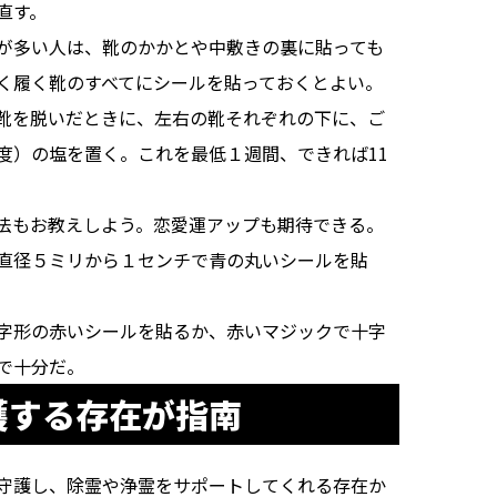
直す。
が多い人は、靴のかかとや中敷きの裏に貼っても
く履く靴のすべてにシールを貼っておくとよい。
靴を脱いだときに、左右の靴それぞれの下に、ご
度）の塩を置く。これを最低１週間、できれば11
法もお教えしよう。恋愛運アップも期待できる。
直径５ミリから１センチで青の丸いシールを貼
字形の赤いシールを貼るか、赤いマジックで十字
で十分だ。
護する存在が指南
守護し、除霊や浄霊をサポートしてくれる存在か