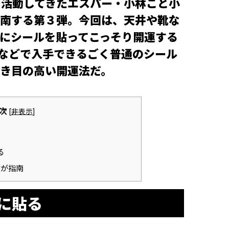
て活動してきたエスパー・小林こと小
南する第３弾。今回は、天井や靴な
にシールを貼ってこっそり開運する
プなどで入手できるごく普通のシール
き目の高い開運法だ。
次
[
非表示
]
る
在が指南
に貼る