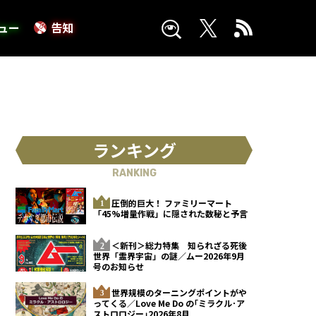
ュー
告知
ランキング
RANKING
圧倒的巨大！ ファミリーマート
「45%増量作戦」に隠された数秘と予言
＜新刊＞総力特集 知られざる死後
世界「霊界宇宙」の謎／ムー2026年9月
号のお知らせ
世界規模のターニングポイントがや
ってくる／Love Me Do の｢ミラクル･ア
ストロロジー｣2026年8月