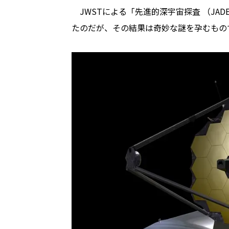
JWSTによる「先進的深宇宙探査 （JAD
たのだが、その結果は奇妙な謎を孕むもの