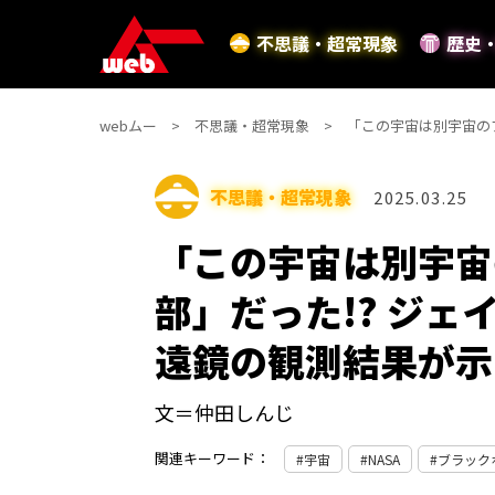
不思議・超常現象
歴史
webムー
不思議・超常現象
「この宇宙は別宇宙の
不思議・超常現象
2025.03.25
「この宇宙は別宇宙
部」だった!? ジ
遠鏡の観測結果が示
文＝仲田しんじ
関連キーワード：
宇宙
NASA
ブラック