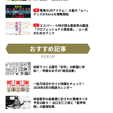
驚異の29アイテム！ 大量の「ムー」
グッズがSeriaを侵略開始
エスパー・小林が語る霊能界の裏話
「プロフェッショナル霊能者」／ムー民
のためのブック
おすすめ記事
PICK UP
和紙でつくる護符「折符」の教室に参
加！／辛酸なめ子の｢魂活巡業｣
一粒万倍日やボイド時間をチェック！
2026年8月の開運カレンダー
神道霊学の奥義書に記された驚嘆すべき
予言の数々！ 出口王仁三郎と「霊界物
語」の基礎知識