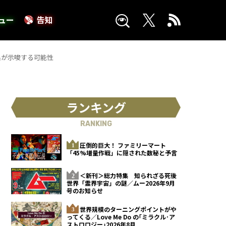
ュー
告知
果が示唆する可能性
ランキング
RANKING
圧倒的巨大！ ファミリーマート
「45%増量作戦」に隠された数秘と予言
＜新刊＞総力特集 知られざる死後
世界「霊界宇宙」の謎／ムー2026年9月
号のお知らせ
世界規模のターニングポイントがや
ってくる／Love Me Do の｢ミラクル･ア
ストロロジー｣2026年8月