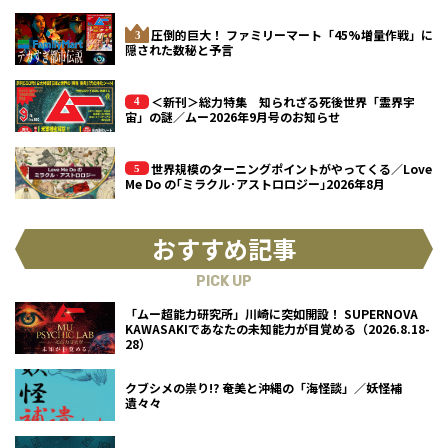
圧倒的巨大！ ファミリーマート「45%増量作戦」に
隠された数秘と予言
＜新刊＞総力特集 知られざる死後世界「霊界宇
宙」の謎／ムー2026年9月号のお知らせ
世界規模のターニングポイントがやってくる／Love
Me Do の｢ミラクル･アストロロジー｣2026年8月
おすすめ記事
PICK UP
「ムー超能力研究所」川崎に突如開設！ SUPERNOVA
KAWASAKIであなたの未知能力が目覚める（2026.8.18-
28）
クブシメの祟り!? 奄美と沖縄の「海怪談」／妖怪補
遺々々