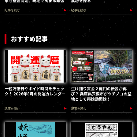
軍も捜査開始、現地で高まる緊張
痕跡を探る
記事を読む
記事を読む
おすすめ記事
一粒万倍日やボイド時間をチェッ
生け捕り賞金２億円の伝説が再
ク！ 2026年8月の開運カレンダー
び？ 兵庫県宍粟市がツチノコの聖
地として再始動開始！
記事を読む
記事を読む