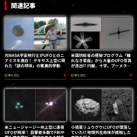
関連記事
元NASA宇宙飛行士がUFOとのニ
米国防総省の極秘プログラム「穢
アミスを激白！ テキサス上空に現
れなき星座」から大量のUFO写真
れた「謎の球体」の驚異的挙動
が流出!? 円盤、十字、ブーメラン
型まで多彩な機体の数々
記事を読む
記事を読む
米ニュージャージー州上空に連夜
小惑星リュウグウにUFOが墜落し
UFOが飛来！ 目撃者多数でFBIや
ていた!? 地球外生命体が接触した