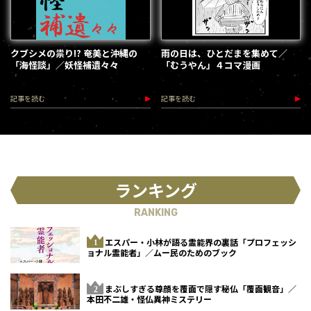
クブシメの祟り!? 奄美と沖縄の
雨の日は、ひとだまを集めて／
「海怪談」／妖怪補遺々々
「むうやん」４コマ漫画
記事を読む
記事を読む
ランキング
RANKING
エスパー・小林が語る霊能界の裏話「プロフェッシ
ョナル霊能者」／ムー民のためのブック
まぶしすぎる尊顔を覆面で隠す秘仏「覆面観音」／
本田不二雄・怪仏異神ミステリー