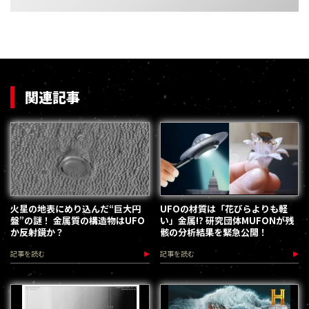
関連記事
火星の地表にめり込んだ“巨大円
UFOの材質は「花びらよりも軽
盤”の謎！ 金属質の構造物はUFO
い」金属!? 研究団体MUFONが残
か反射鏡か？
骸の分析結果を緊急公開！
記事を読む
記事を読む