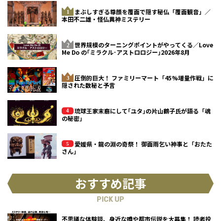
まぶしすぎる尊顔を覆面で隠す秘仏「覆面観音」／
本田不二雄・怪仏異神ミステリー
世界規模のターニングポイントがやってくる／Love
Me Do の｢ミラクル･アストロロジー｣2026年8月
圧倒的巨大！ ファミリーマート「45%増量作戦」に
隠された数秘と予言
琉球王家末裔にして｢ユタ｣の片山鶴子氏が語る「魂
の秘密」
愛媛県・龍の淵の奇祭！ 御面雨乞い神事と「おたた
さん」
おすすめ記事
PICK UP
不思議な体験談、身近な噂や都市伝説を大募集！ 読者投