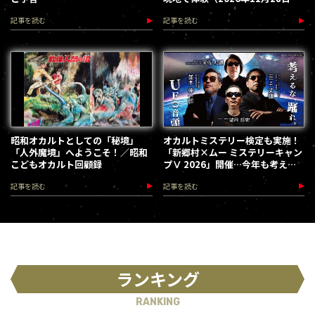
12月5日）
記事を読む
記事を読む
昭和オカルトとしての「秘境」
オカルトミステリー検定も実施！
「人外魔境」へようこそ！／昭和
「新郷村×ムー ミステリーキャン
こどもオカルト回顧録
プⅤ 2026」開催…今年も考える
な、踊れ！（2026.9.12）
記事を読む
記事を読む
ランキング
RANKING