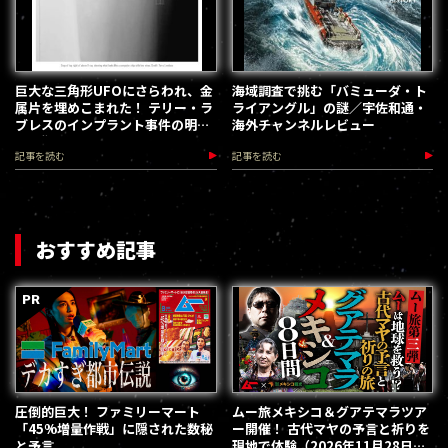
巨大な三角形UFOにさらわれ、金
海域調査で挑む「バミューダ・ト
属片を埋めこまれた！ テリー・ラ
ライアングル」の謎／宇佐和通・
ブレスのインプラント事件の明確
海外チャンネルレビュー
な証拠
記事を読む
記事を読む
おすすめ記事
圧倒的巨大！ ファミリーマート
ムー旅メキシコ＆グアテマラツア
「45%増量作戦」に隠された数秘
ー開催！ 古代マヤの予言と祈りを
と予言
現地で体験（2026年11月28日～