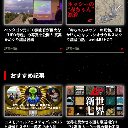
ペンタゴン元UFO調査官が巨大な
「赤ちゃんネッシーの死骸」漂着
「UFO母艦」の写真を公開！ 真実
か!? 小さなプレシオサウルスめぐ
をめぐり議論紛糾
り議論白熱／webMU HOT
PRESS
記事を読む
記事を読む
おすすめ記事
コスモアイルフェスティバル2026
世界を驚かせる謎を厳選紹介!!
と能登ミステリー周遊で地方創
「決定版 ムー的世界の新七不思