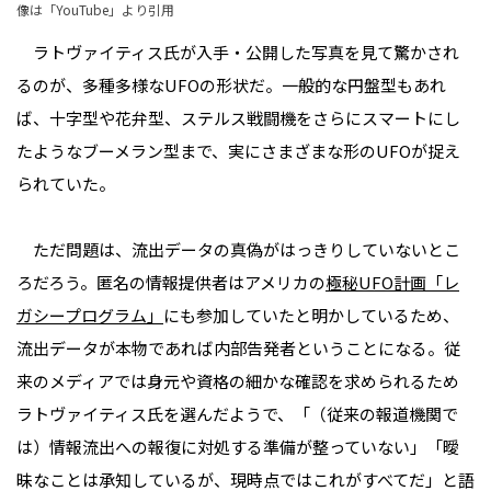
像は「
YouTube
」より引用
ラトヴァイティス氏が入手・公開した写真を見て驚かされ
るのが、多種多様なUFOの形状だ。一般的な円盤型もあれ
ば、十字型や花弁型、ステルス戦闘機をさらにスマートにし
たようなブーメラン型まで、実にさまざまな形のUFOが捉え
られていた。
ただ問題は、流出データの真偽がはっきりしていないとこ
ろだろう。匿名の情報提供者はアメリカの
極秘UFO計画「レ
ガシープログラム」
にも参加していたと明かしているため、
流出データが本物であれば内部告発者ということになる。従
来のメディアでは身元や資格の細かな確認を求められるため
ラトヴァイティス氏を選んだようで、「（従来の報道機関で
は）情報流出への報復に対処する準備が整っていない」「曖
昧なことは承知しているが、現時点ではこれがすべてだ」と語