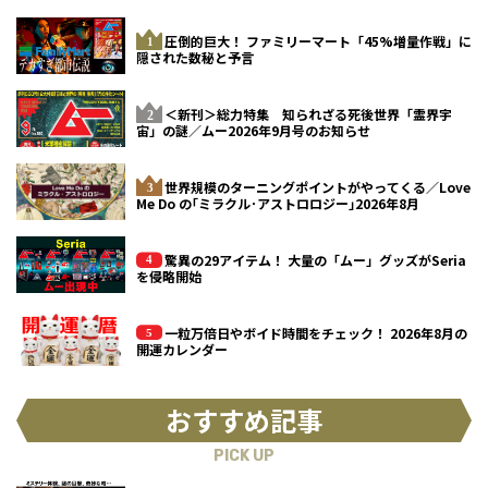
圧倒的巨大！ ファミリーマート「45%増量作戦」に
隠された数秘と予言
＜新刊＞総力特集 知られざる死後世界「霊界宇
宙」の謎／ムー2026年9月号のお知らせ
世界規模のターニングポイントがやってくる／Love
Me Do の｢ミラクル･アストロロジー｣2026年8月
驚異の29アイテム！ 大量の「ムー」グッズがSeria
を侵略開始
一粒万倍日やボイド時間をチェック！ 2026年8月の
開運カレンダー
おすすめ記事
PICK UP