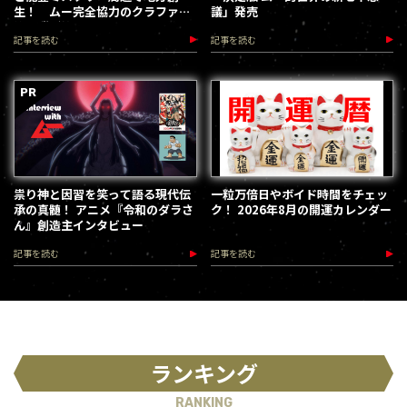
生！ ムー完全協力のクラファン
議」発売
第３弾が始動
記事を読む
記事を読む
祟り神と因習を笑って語る現代伝
一粒万倍日やボイド時間をチェッ
承の真髄！ アニメ『令和のダラさ
ク！ 2026年8月の開運カレンダー
ん』創造主インタビュー
記事を読む
記事を読む
ランキング
RANKING