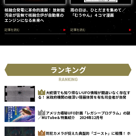
核融合発電に革命的進展！ 放射能
雨の日は、ひとだまを集めて／
汚染が皆無で核融合炉が自動車の
「むうやん」４コマ漫画
エンジンになる未来へ
記事を読む
記事を読む
ランキング
RANKING
大統領でも知り得ないUFO情報が間違いなく存在す
る！ 米政府機関の根深い隠蔽体質を有名司会者が告発
アメリカ極秘UFO計画「レガシープログラム」の謎
／MUTube＆特集紹介 2024年12月号
防犯カメラが捉えた典型的「ゴースト」に戦慄！ ホ