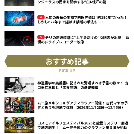
ンジュラスの民家を闊歩する“白い影”の謎
人間の寿命の生物学的限界値は“約190年”だった！
しかし627年まで延ばす禁断の手法も…！
チリの高速道路に“上半身だけの”女幽霊が出現！ 戦
慄のドライブレコーダー映像
おすすめ記事
PICK UP
神道霊学の奥義書に記された驚嘆すべき予言の数々！ 出
口王仁三郎と「霊界物語」の基礎知識
ムー旅メキシコ＆グアテマラツアー開催！ 古代マヤの予
言と祈りを現地で体験（2026年11月28日～12月5日）
コスモアイルフェスティバル2026と能登ミステリー周遊
で地方創生！ ムー完全協力のクラファン第３弾が始動