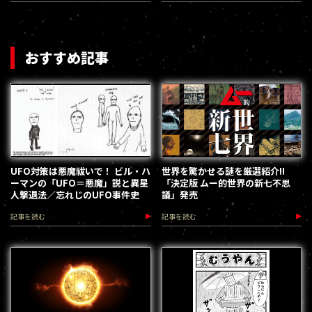
おすすめ記事
UFO対策は悪魔祓いで！ ビル・ハ
世界を驚かせる謎を厳選紹介!!
ーマンの「UFO＝悪魔」説と異星
「決定版 ムー的世界の新七不思
人撃退法／忘れじのUFO事件史
議」発売
記事を読む
記事を読む