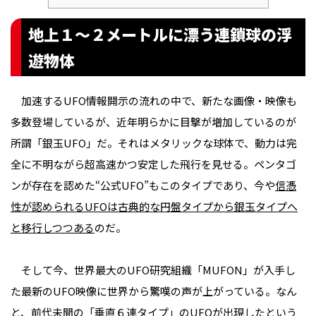
地上１～２メートルに漂う連鎖球の浮
遊物体
加速するUFO情報開示の流れの中で、新たな画像・映像も
多数登場しているが、近年明らかに目撃が増加しているのが
所謂「銀玉UFO」だ。それはメタリックな球体で、動力は完
全に不明ながら超高速かつ安定した飛行を見せる。ペンタゴ
ンが存在を認めた“公式UFO”もこのタイプであり、今や
信憑
性が認められるUFOは古典的な円盤タイプから銀玉タイプへ
と移行しつつある
のだ。
そして今、世界最大のUFO研究組織「MUFON」が入手し
た最新のUFO映像に世界から驚嘆の声が上がっている。なん
と、前代未聞の「垂直６連タイプ」のUFOが出現したという