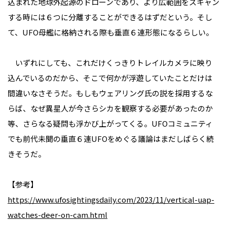
込まれた地球外起源のドローンであり、より広範囲をスキャン
する時には６つに分離することができるはずだという。そし
て、UFO母艦に格納される際も垂直６連形態になるらしい。
いずれにしても、これだけくっきりトレイルカメラに映り
込んでいるのだから、そこで何かが浮遊していたことだけは
間違いなさそうだ。もしもウェアリング氏の説を採用するな
らば、なぜ異星人が今さらシカを観察する必要があったのか
等、さらなる疑問も浮かび上がってくる。UFOコミュニティ
でも前代未聞の垂直６連UFOをめぐる議論はまだしばらく続
きそうだ。
【参考】
https://www.ufosightingsdaily.com/2023/11/vertical-uap-
watches-deer-on-cam.html