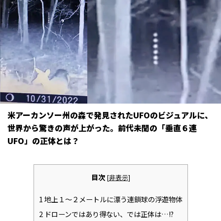
米アーカンソー州の森で発見されたUFOのビジュアルに、
世界から驚きの声が上がった。前代未聞の「垂直６連
UFO」の正体とは――？
目次
[
非表示
]
1
地上１～２メートルに漂う連鎖球の浮遊物体
2
ドローンではあり得ない、では正体は…!?