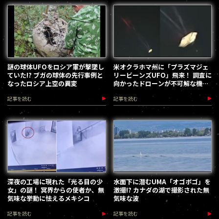
謎の球体UFOをロシア軍が撃墜し
米オクラホマ州に「プラズマジェ
ていた!? ブガの球体の先行事例と
リービーンズUFO」飛来！ 調査に
なったロシア上空の異変
向かったドローンが不可解な機能
停止状態に
記事を読む
記事を読む
深夜の工場に現れた「光る目の少
水面下に潜むUMA「オゴポゴ」を
女」の謎！ 冥界からの使者か、無
激撮!? カナダの湖で撮影された無
気味な挙動に怯えるメキシコ
気味な波
記事を読む
記事を読む