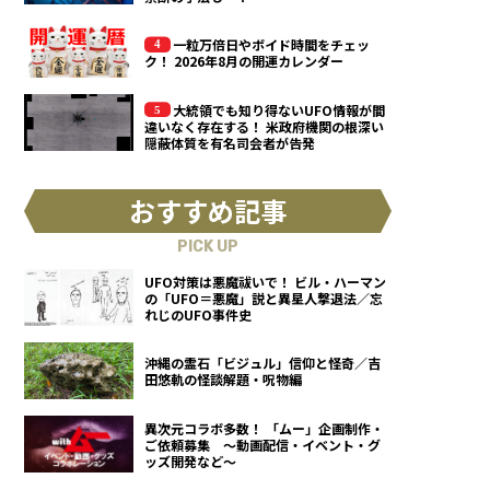
一粒万倍日やボイド時間をチェッ
ク！ 2026年8月の開運カレンダー
大統領でも知り得ないUFO情報が間
違いなく存在する！ 米政府機関の根深い
隠蔽体質を有名司会者が告発
おすすめ記事
PICK UP
UFO対策は悪魔祓いで！ ビル・ハーマン
の「UFO＝悪魔」説と異星人撃退法／忘
れじのUFO事件史
沖縄の霊石「ビジュル」信仰と怪奇／吉
田悠軌の怪談解題・呪物編
異次元コラボ多数！ 「ムー」企画制作・
ご依頼募集 ～動画配信・イベント・グ
ッズ開発など～