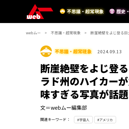
不思議・超常現象
歴史
webムー
不思議・超常現象
断崖絶壁をよじ登る巨
不思議・超常現象
2024.09.13
断崖絶壁をよじ登る
ラド州のハイカーが
味すぎる写真が話題
文＝webムー編集部
関連キーワード：
宇宙人
アメリカ