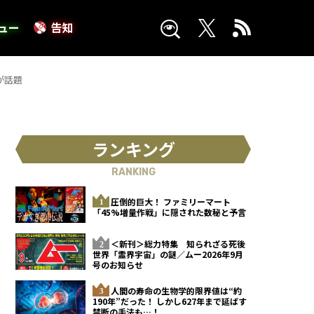
ュー
告知
が話題
ランキング
RANKING
圧倒的巨大！ ファミリーマート
「45%増量作戦」に隠された数秘と予言
＜新刊＞総力特集 知られざる死後
世界「霊界宇宙」の謎／ムー2026年9月
号のお知らせ
人間の寿命の生物学的限界値は“約
190年”だった！ しかし627年まで延ばす
禁断の手法も…！