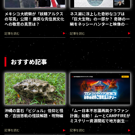
メキシコ大統領が「妖精アルクス
ネス湖に浮上した奇妙なコブは
の写真」公開！ 唐突な先住民文化
「巨大生物」の一部か？ 奇跡の一
への敬意の真意は？
瞬をネッシーハンターと映像の専
門家が検証／ネス湖現地レポート
記事を読む
記事を読む
おすすめ記事
沖縄の霊石「ビジュル」信仰と怪
「ムー日本不思議再興クラファン
奇／吉田悠軌の怪談解題・呪物編
計画」始動！ ムーとCAMPFIREが
ミステリー資源開拓で地方創生を
加速します
記事を読む
記事を読む