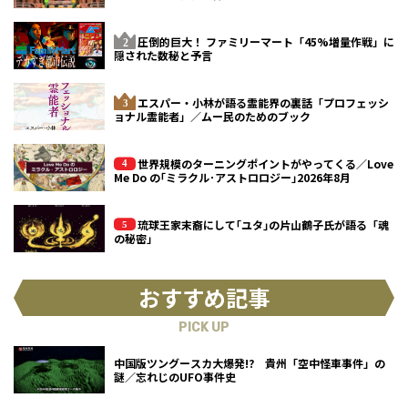
圧倒的巨大！ ファミリーマート「45%増量作戦」に
隠された数秘と予言
エスパー・小林が語る霊能界の裏話「プロフェッシ
ョナル霊能者」／ムー民のためのブック
世界規模のターニングポイントがやってくる／Love
Me Do の｢ミラクル･アストロロジー｣2026年8月
琉球王家末裔にして｢ユタ｣の片山鶴子氏が語る「魂
の秘密」
おすすめ記事
PICK UP
中国版ツングースカ大爆発!? 貴州「空中怪車事件」の
謎／忘れじのUFO事件史