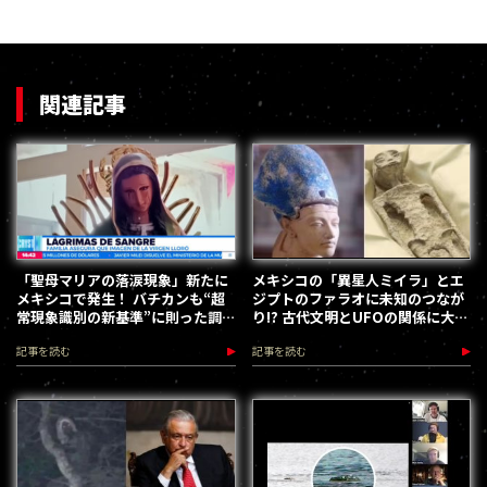
関連記事
「聖母マリアの落涙現象」新たに
メキシコの「異星人ミイラ」とエ
メキシコで発生！ バチカンも“超
ジプトのファラオに未知のつなが
常現象識別の新基準”に則った調
り!? 古代文明とUFOの関係に大き
査を開始！
な一石
記事を読む
記事を読む