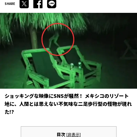
ショッキングな映像にSNSが騒然！ メキシコのリゾート
地に、人間とは思えない不気味な二足歩行型の怪物が現れ
た!?
目次
[
非表示
]