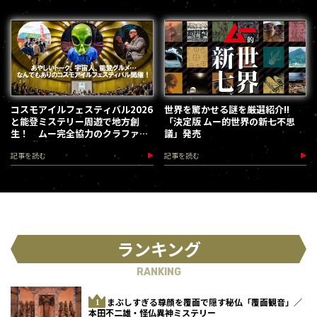
コスモアイルフェスティバル2026
世界を驚かせる謎を厳選紹介!!
と能登ミステリー周遊で地方創
「決定版 ムー的世界の新七不思
生！ ムー完全協力のクラファン
議」発売
第３弾が始動
記事を読む
記事を読む
ランキング
RANKING
まぶしすぎる尊顔を覆面で隠す秘仏「覆面観音」／
本田不二雄・怪仏異神ミステリー