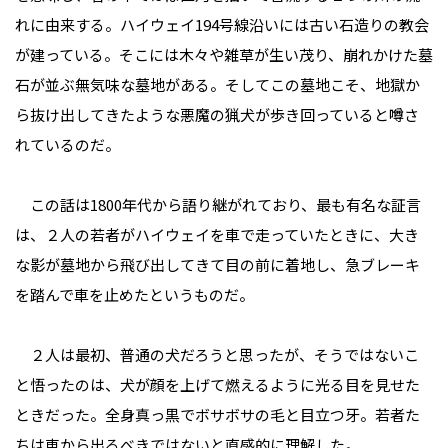
れに由来する。ハイウェイ194号線沿いには古い石造りの教会
が建っている。そこには木々や雑草が生い茂り、崩れかけた墓
石が並ぶ無気味な墓地がある。そしてこの墓地こそ、地獄か
ら抜け出してきたような悪魔の猟犬が歩き回っていると噂さ
れているのだ。
この話は1800年代から語り継がれており、最も有名な証言
は、２人の若者がハイウェイを車で走っていたときに、大き
な影が墓地から飛び出してきて目の前に着地し、急ブレーキ
を踏んで車を止めたというものだ。
２人は最初、普通の犬だろうと思ったが、そうではないこ
と悟ったのは、犬が顔を上げて燃えるように光る目を見せた
ときだった。全身真っ黒でボサボサの毛と目立つ牙。若者た
ちは車から出るべきではないと直感的に理解した。