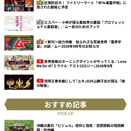
圧倒的巨大！ ファミリーマート「45%増量作戦」に
隠された数秘と予言
エスパー・小林が語る霊能界の裏話「プロフェッシ
ョナル霊能者」／ムー民のためのブック
＜新刊＞総力特集 知られざる死後世界「霊界宇
宙」の謎／ムー2026年9月号のお知らせ
世界規模のターニングポイントがやってくる／Love
Me Do の｢ミラクル･アストロロジー｣2026年8月
琉球王家末裔にして｢ユタ｣の片山鶴子氏が語る「魂
の秘密」
おすすめ記事
PICK UP
沖縄の霊石「ビジュル」信仰と怪奇／吉田悠軌の怪談解
題・呪物編