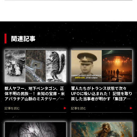
関連記事
獣人ヤフー、地下ペンタゴン、正
軍人たちがトランス状態で次々
体不明の民族…！ 未知の宝庫・米
UFOに吸い込まれた！ 記憶を取り
アパラチア山脈のミステリー／ブ
戻した当事者が明かす「集団アブ
レント・スワンサー
ダクション」の恐怖／ブレント・
記事を読む
記事を読む
スワンサー