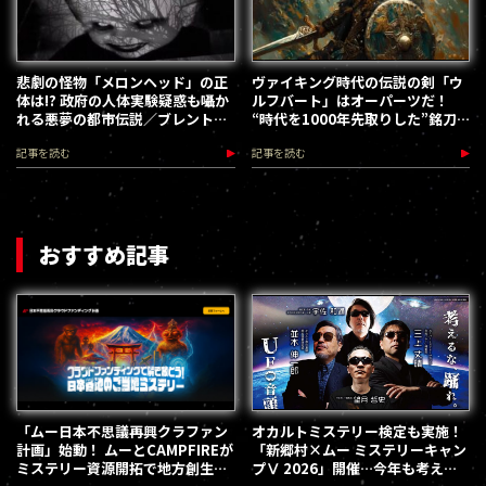
悲劇の怪物「メロンヘッド」の正
ヴァイキング時代の伝説の剣「ウ
体は!? 政府の人体実験疑惑も囁か
ルフバート」はオーパーツだ！
れる悪夢の都市伝説／ブレント・
“時代を1000年先取りした”銘刀
スワンサー
の謎
記事を読む
記事を読む
おすすめ記事
「ムー日本不思議再興クラファン
オカルトミステリー検定も実施！
計画」始動！ ムーとCAMPFIREが
「新郷村×ムー ミステリーキャン
ミステリー資源開拓で地方創生を
プⅤ 2026」開催…今年も考える