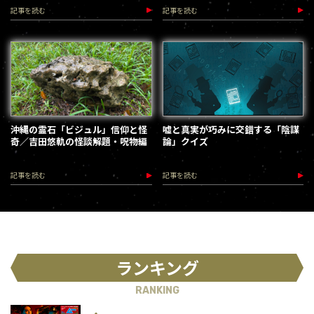
加速します
な、踊れ！（2026.9.12）
記事を読む
記事を読む
沖縄の霊石「ビジュル」信仰と怪
嘘と真実が巧みに交錯する「陰謀
奇／吉田悠軌の怪談解題・呪物編
論」クイズ
記事を読む
記事を読む
ランキング
RANKING