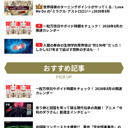
世界規模のターニングポイントがやってくる／Love
Me Do の｢ミラクル･アストロロジー｣2026年8月
一粒万倍日やボイド時間をチェック！ 2026年8月の
開運カレンダー
人間の寿命の生物学的限界値は“約190年”だった！
しかし627年まで延ばす禁断の手法も…！
おすすめ記事
PICK UP
一粒万倍日やボイド時間をチェック！ 2026年8月の開運
カレンダー
祟り神と因習を笑って語る現代伝承の真髄！ アニメ『令
和のダラさん』創造主インタビュー
中国版ツングースカ大爆発!? 貴州「空中怪車事件」の