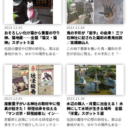
きした。
流の易学や、中国に伝わる望龍術を
修めた
2023.12.05
2023.12.04
おそろしい化け猫から養蚕の守り
鬼の手形が「岩手」の由来！ 三ツ
神、猫地蔵……全国「猫又・猫
石神社に記された羅刹の悪鬼伝説
神」スポット５選
／高橋御山人
伝説の魔怪や幻想の妖怪も、実は出
この地で悪事を働いた鬼・羅刹の手
身地があり、ゆかりの場所もある。
形が巨石に残る。その手形こそ「岩
今回は「猫」ミステリーの場所を厳
手」の名を伝えるものだ。
選紹介！
2023.12.01
2023.11.30
座敷童子がいる神社の取材中に怪
水辺の隣人・河童に出会える！ 水
異が起きた！ 妖怪伝承を伝える
神にして水妖が生きる場所 全国
「マンガ京・妖怪絵巻2」インタ
「河童」スポット５選
ビュー
京都府と近県につたわる妖怪話や伝
伝説の魔怪や幻想の妖怪も、実は出
承をマンガで紹介したコミックスが
身地があり、ゆかりの場所もある。