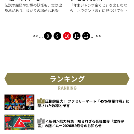
伝説の魔怪や幻想の妖怪も、実は出
「年末ジャンボ宝くじ」を楽しむな
身地があり、ゆかりの場所もある。
ら「ホウジンさま」に見つけてもら
実在する「鬼」ゆかりの場所を厳選
おう！ 嶽啓道のき りん師に＂宝くじ
紹介！
の神さま＂について聞いた。
<<
...
8
9
10
11
12
...
>>
ランキング
RANKING
圧倒的巨大！ ファミリーマート「45%増量作戦」に
隠された数秘と予言
＜新刊＞総力特集 知られざる死後世界「霊界宇
宙」の謎／ムー2026年9月号のお知らせ