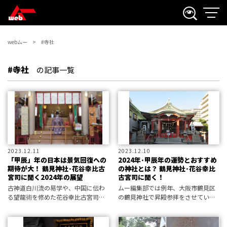
webムー
#寺社
#寺社
の記事一覧
2023.12.11
2023.12.10
「甲辰」年の日本は景気回復への
2024年･甲辰年の運勢とおすすめ
期待が大！ 鶴見神社･花谷幸比古
の神社とは？ 鶴見神社･花谷幸比
宮司に聞く2024年の展望
古宮司に聞く！
古神道白川流の易学や、中国に伝わ
ムー編集部では例年、大阪市鶴見区
る望龍術を修めた花谷幸比古宮司
の鶴見神社で昇殿参拝をさせていた
（鶴見神社）に、2024年の傾向につ
だくと同時に、第42代・花谷幸比古
いてお話をうかがう第2弾。今回は、
宮司に取材し、新年の動向について
開運のコツや社会情勢についてお聞
お話をうかがっている。古神道白川