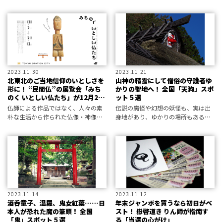
発売に。その制作裏話を監修者に聞
実在する「河童」ゆかりの場所を厳
いた。
選紹介！
2023.11.30
2023.11.21
北東北のご当地信仰のいとしさを
山神の精霊にして僧俗の守護者ゆ
形に！ “民間仏”の展覧会「みち
かりの聖地へ！ 全国「天狗」スポ
のく いとしい仏たち」が12月2日
ット５選
から開催
仏師による作品ではなく、人々の素
伝説の魔怪や幻想の妖怪も、実は出
朴な生活から作られた仏像・神像が
身地があり、ゆかりの場所もある。
東京ステーションギャラリーに集ま
実在する「天狗」ゆかりの場所を厳
る！
選紹介！
2023.11.14
2023.11.12
酒呑童子、温羅、鬼女紅葉……日
年末ジャンボを買うなら初日がベ
本人が恐れた魔の筆頭！ 全国
スト！ 嶽啓道き りん師が指南す
「鬼」スポット５選
る「当選の心がけ」