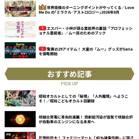
世界規模のターニングポイントがやってくる／Love
Me Do の｢ミラクル･アストロロジー｣2026年8月
エスパー・小林が語る霊能界の裏話「プロフェッシ
ョナル霊能者」／ムー民のためのブック
驚異の29アイテム！ 大量の「ムー」グッズがSeria
を侵略開始
おすすめ記事
PICK UP
昭和オカルトとしての「秘境」「人外魔境」へようこ
そ！／昭和こどもオカルト回顧録
核融合発電に革命的進展！ 放射能汚染が皆無で核融合炉
が自動車のエンジンになる未来へ
圧倒的巨大！ ファミリーマート「45%増量作戦」に隠さ