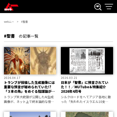
webムー
#聖書
#聖書
の記事一覧
2026.04.17
2026.03.21
トランプが投稿した生成画像には
日本が「聖書」に預言されてい
重要な預言が秘められていた!?
た！！／MUTube＆特集紹介
「３本の角」をめぐる陰謀論が噴
2026年4月号
出
トランプ米大統領が公開したAI生成
シルクロードをへてアジア各地に散
画像が、ネット上で終末論的な憶測
った「失われたイスラエル10支
を生んでいる。画像に潜む謎の存在
族」。彼らが最終的に目指したの
が、聖書の終末予言と結びつけられ
は、じつは「日ひ出いずる国」であ
ているが、果たして――。
る日本だった。この記事を三上編集