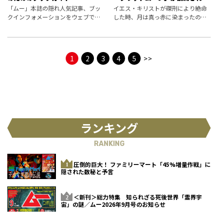
いた!?
「ムー」本誌の隠れ人気記事、ブッ
イエス・キリストが磔刑により絶命
クインフォメーションをウェブで公
した時、月は真っ赤に染まったのか
開。編集部が選定した新刊書籍情報
――。その月が“ブラッドムーン”だった
をお届けします。
場合、キリストの死亡日が正確に特
定できるという。
1
2
3
4
5
>>
ランキング
RANKING
圧倒的巨大！ ファミリーマート「45%増量作戦」に
隠された数秘と予言
＜新刊＞総力特集 知られざる死後世界「霊界宇
宙」の謎／ムー2026年9月号のお知らせ