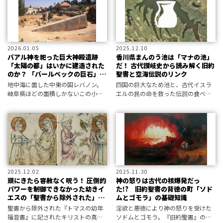
長がMUTubeで解説。
2026.01.05
2025.12.10
バアル神を祀った巨大神殿遺跡
香川県まんのう池は「マナの池」
「太陽の都」はいかに建造された
だ！ 古代讃岐史から読み解く旧約
のか？ 「バールベックの巨石」の
聖書と空海伝説のリンク
謎
地中海に面した中東の国レバノン。
四国の巨大なため池と、古代イスラ
岐阜県ほどの面積しかないこの小国
エルの民の命を救った伝説の食べ
に、謎のオーパーツ「バールベック
物……。ただの語呂合わせのような
の巨石」が存在する。 現代の技術で
仮説に基づいて調査を進めると、ま
は持ちあげるどころか、動かすこと
さかの事実が次々と露呈した。それ
すらできないこの超巨石を目指し
はシルクロードの風が運んだ幻なの
て、世
か。文献資
2025.12.02
2025.11.30
頭にきたら容赦なく呪う！ 圧倒的
神の怒りは古代の核爆発だっ
パワーを制御できなかった幼きイ
た!? 旧約聖書の背徳の町「ソド
エスの「聖書から除外された」実
ムとゴモラ」の基礎知識
像
聖書から除外された『トマスの幼年
淫欲と悪徳により神の怒りを受けた
福音書』に記されたキリストの真実
ソドムとゴモラ。『旧約聖書』の