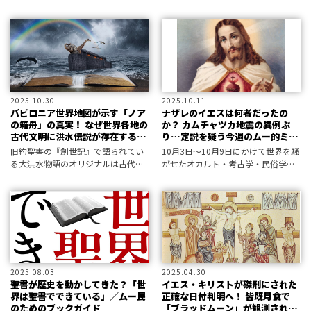
――。数々の教えや奇跡で民を救ったイ
「創世記」に記されたこの恐るべき
エスには、知られざる幼少期があっ
滅亡の物語は、実際に起こった出来
た！
事だったと考えられている。
2025.10.30
2025.10.11
バビロニア世界地図が示す「ノア
ナザレのイエスは何者だったの
の箱舟」の真実！ なぜ世界各地の
か？ カムチャツカ地震の異例ぶ
古代文明に洪水伝説が存在するの
り…定説を疑う今週のムー的ミス
か？
テリーニュース５選！
旧約聖書の『創世記』で語られてい
10月3日～10月9日にかけて世界を騒
る大洪水物語のオリジナルは古代メ
がせたオカルト・考古学・民俗学な
ソポタミアにあった！ 紀元前７世
どの最新不思議ニュースから、超常
紀にのさかのぼる「バビロニア世界
現象情報研究所と編集部が厳選！
地図」を解読すると、ノアの方舟が
漂着した場所が示されているとい
う。
2025.08.03
2025.04.30
聖書が歴史を動かしてきた？「世
イエス・キリストが磔刑にされた
界は聖書でできている」／ムー民
正確な日付判明へ！ 皆既月食で
のためのブックガイド
「ブラッドムーン」が観測されて