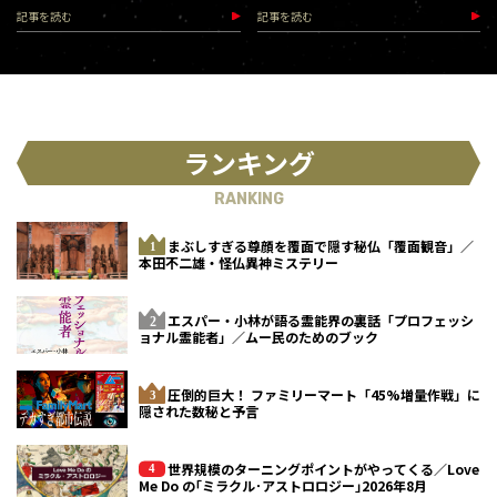
記事を読む
記事を読む
ランキング
RANKING
まぶしすぎる尊顔を覆面で隠す秘仏「覆面観音」／
本田不二雄・怪仏異神ミステリー
エスパー・小林が語る霊能界の裏話「プロフェッシ
ョナル霊能者」／ムー民のためのブック
圧倒的巨大！ ファミリーマート「45%増量作戦」に
隠された数秘と予言
世界規模のターニングポイントがやってくる／Love
Me Do の｢ミラクル･アストロロジー｣2026年8月