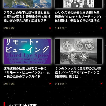
アラスカの地下に鉱物資源と異星
シリウスでの過去生を透視! 咲泉
人基地が眠る！ 奇現象多発と透視
光氏の｢タロット＆リーディング｣
能力者の証言が示す広域ミステリ
体験取材／辛酸なめ子の｢魂活巡
ー
業｣
記事を読む
記事を読む
遠隔透視の歴史と研究を一冊に！
５つのシンボルに最高神の力が降
「リモート・ビューイング」／ム
臨！／ヘイズ中村｢オーディンの
ー民のためのブックガイド
開運魔術｣第２回
記事を読む
記事を読む
おすすめ記事