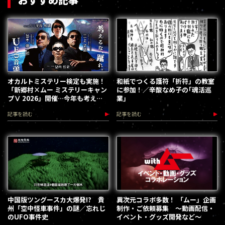
オカルトミステリー検定も実施！
和紙でつくる護符「折符」の教室
「新郷村×ムー ミステリーキャン
に参加！／辛酸なめ子の｢魂活巡
プⅤ 2026」開催…今年も考える
業｣
な、踊れ！（2026.9.12）
記事を読む
記事を読む
中国版ツングースカ大爆発!? 貴
異次元コラボ多数！ 「ムー」企画
州「空中怪車事件」の謎／忘れじ
制作・ご依頼募集 ～動画配信・
のUFO事件史
イベント・グッズ開発など～