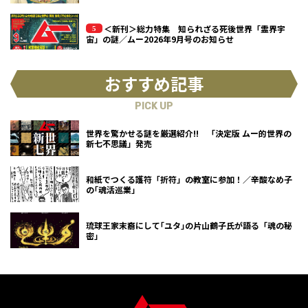
＜新刊＞総力特集 知られざる死後世界「霊界宇
宙」の謎／ムー2026年9月号のお知らせ
おすすめ記事
PICK UP
世界を驚かせる謎を厳選紹介!! 「決定版 ムー的世界の
新七不思議」発売
和紙でつくる護符「折符」の教室に参加！／辛酸なめ子
の｢魂活巡業｣
琉球王家末裔にして｢ユタ｣の片山鶴子氏が語る「魂の秘
密」