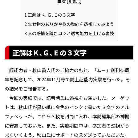
目次
[
非表示
]
1
正解はＫ､Ｇ､Ｅの３文字
2
失せ物のありかや株の動向を透視してみよう
3
人の感情を読むコツと透視能力を上げる裏技
正解はＫ､Ｇ､Ｅの３文字
　超能力者・秋山眞人氏のご協力のもと、「ムー」創刊45周
年を記念して、2024年11月号で誌上超能力実験を行った。そ
の結果をご報告する。
今回の実験では、読者諸氏に透視をお願いした。ターゲッ
トは、秋山氏が黒い紙に金色のインクで書いた３文字のアル
ファベットだ。これら３枚を封筒に入れ、本誌編集部の神棚
に安置しておいた。また、実施期間中は、参加者の透視がう
まくいくよう、秋山氏にサポートの念を送っていただいた。