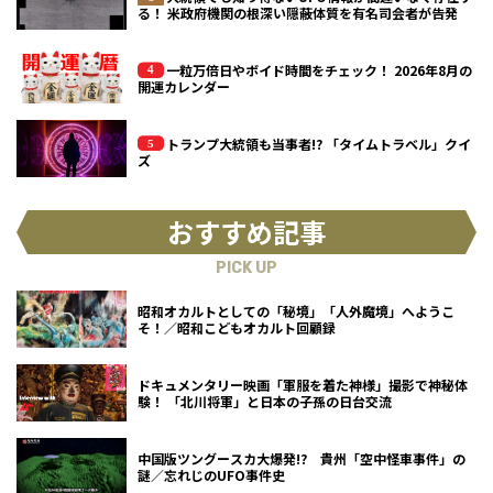
る！ 米政府機関の根深い隠蔽体質を有名司会者が告発
一粒万倍日やボイド時間をチェック！ 2026年8月の
開運カレンダー
トランプ大統領も当事者!? 「タイムトラベル」クイ
ズ
おすすめ記事
PICK UP
昭和オカルトとしての「秘境」「人外魔境」へようこ
そ！／昭和こどもオカルト回顧録
ドキュメンタリー映画「軍服を着た神様」撮影で神秘体
験！ 「北川将軍」と日本の子孫の日台交流
中国版ツングースカ大爆発!? 貴州「空中怪車事件」の
謎／忘れじのUFO事件史