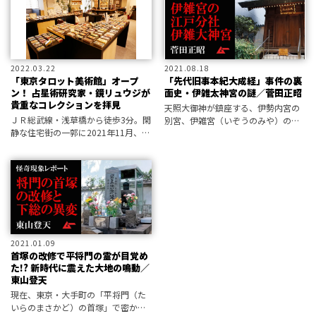
ていた！
2022.03.22
2021.08.18
「東京タロット美術館」オープ
「先代旧事本紀大成経」事件の裏
ン！ 占星術研究家・鏡リュウジが
面史・伊雑太神宮の謎／菅田正昭
貴重なコレクションを拝見
天照大御神が鎮座する、伊勢内宮の
ＪＲ総武線・浅草橋から徒歩3分。閑
別宮、伊雑宮（いぞうのみや）の分
静な住宅街の一郭に2021年11月、
社が、江戸の市中にあった！ それ
「東京タロット美術館」がオープン
はいつ、どのような目的で祀られた
した。タロットカードをアートとし
のか？ 隠された歴史の真実に迫る。
て展示する美術館は、もちろん日本
初。鏡リュウジ氏にガイドをお願い
し
2021.01.09
首塚の改修で平将門の霊が目覚め
た!? 新時代に震えた大地の鳴動／
東山登天
現在、東京・大手町の「平将門（た
いらのまさかど）の首塚」で密かに