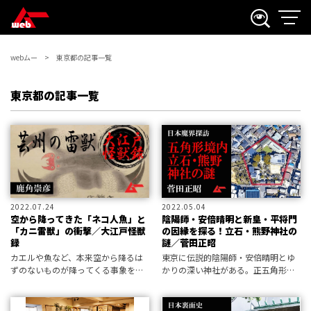
webムー
東京都の記事一覧
東京都の記事一覧
2022.07.24
2022.05.04
空から降ってきた「ネコ人魚」と
陰陽師・安倍晴明と新皇・平将門
「カニ雷獣」の衝撃／大江戸怪獣
の因縁を探る！立石・熊野神社の
録
謎／菅田正昭
カエルや魚など、本来空から降るは
東京に伝説的陰陽師・安倍晴明とゆ
ずのないものが降ってくる事象を
かりの深い神社がある。正五角形の
「ファフロツキーズ現象」と呼ぶ。
境内は陰陽五行説にもとづいている
今回はお江戸の空から降ってきた怪
のだという。一方で、この神社一帯
獣たちの図版をながめてみたい。
には太古の霊石信仰の痕跡も残され