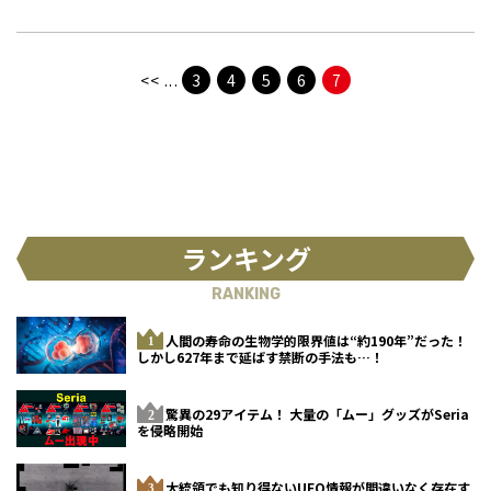
工事が進められている。数々の怪異
を生んできた首塚は今後、いったい
どうなるのか？
<<
...
3
4
5
6
7
ランキング
RANKING
人間の寿命の生物学的限界値は“約190年”だった！
しかし627年まで延ばす禁断の手法も…！
驚異の29アイテム！ 大量の「ムー」グッズがSeria
を侵略開始
大統領でも知り得ないUFO情報が間違いなく存在す