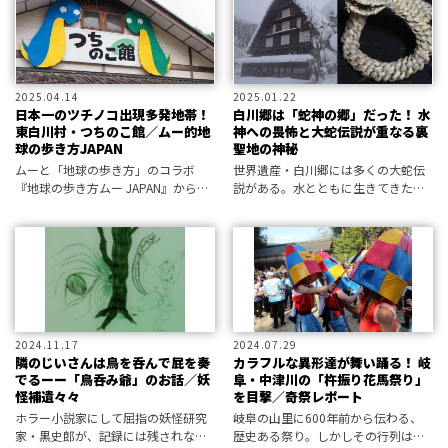
人々から“忘れ去られた妖怪”を発掘
する、そ
2025.04.14
2025.01.22
日本一のツチノコ出現多発地帯！
白川郷は「蛇神の郷」だった！ 水
東白川村・つちのこ館／ムー的地
神への畏怖と大蛇伝説が重なる裏
球の歩き方JAPAN
聖地の神秘
ムーと「地球の歩き方」のコラボ
世界遺産・白川郷には多くの大蛇伝
『地球の歩き方ムー JAPAN』から、
説がある。水とともに生きてきた山
後世に残したいムー的遺産を紹介！
村の蛇神信仰を追う。
2024.11.17
2024.07.29
隣のじいさんは鳥を呑んで屁を奏
カラフルな異形達が舞い踊る！ 岐
でるーー「鳥呑み爺」のお話／妖
阜・中津川の「杵振り花馬祭り」
怪補遺々々
を目撃／奇祭レポート
ホラー小説家にして屈指の妖怪研究
岐阜の山里に600年前から伝わる、
家・黒史郎が、記録には残されなが
歴史ある祭り。しかしその行列はま