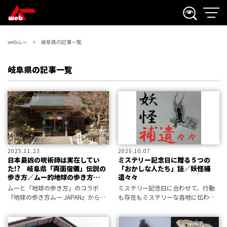
webムー
岐阜県の記事一覧
岐阜県の記事一覧
2025.11.23
2025.10.07
日本最凶の呪術師は実在してい
ミステリー記念日に贈る５つの
た!? 岐阜県「両面宿儺」伝説の
「おかしな人たち」話／妖怪補
歩き方／ムー的地球の歩き方
遺々々
JAPAN
ムーと「地球の歩き方」のコラボ
ミステリー記念日に合わせて、行動
『地球の歩き方ムー JAPAN』から、
も存在もミステリーな各地に伝わる
後世に残したいムー的遺産を紹介！
怪異譚を補遺々々しました。ホラー
小説家にして屈指の妖怪研究家・黒
史郎が、記録には残されながらも