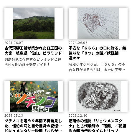
らも人々から“忘れ去られた妖怪”を
るで現代アートパレードのような衝
発掘する、それが「妖怪補
撃的なビジュアルだった…！
遺々々」！ 今回は昔話でおなじみの
バイプレイヤー「隣の爺」の悲しき
顛末から補遺
2024.06.07
2024.06.06
古代飛騨王朝が築かれた日玉国の
不安な「６６６」の日に贈る、無
大宮 岐阜県「位山」ピラミッド
気味な「８つ」の話／妖怪補
遺々々
列島各地に存在するピラミッドと超
令和６年６月６日、「６６６」の不
古代文明の謎を徹底ガイド！
吉な日がある今月は、余計に不安を
募らせるような短いお話を補遺々々
しましたーー ホラー小説家にして屈
指の妖怪研究家・黒史郎が、記録に
は残されながらも人々から“忘れ去ら
れた
2024.05.13
2023.12.30
ツチノコを追う９年間で再発見し
洒落怖の怪物「リョウメンスク
た、怪蛇の幻と自分自身の記憶…
ナ」と古代飛騨の「宿儺」／朝里
ドキュメンタリー映画「おらが村
樹の都市伝説タイムトリップ