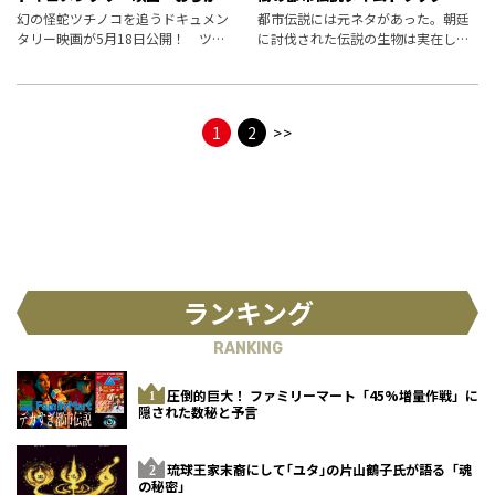
のツチノコ騒動記」
幻の怪蛇ツチノコを追うドキュメン
都市伝説には元ネタがあった。朝廷
タリー映画が5月18日公開！ ツチ
に討伐された伝説の生物は実在し
ノコの村出身の監督が捕まえたもの
た！
とは一体なんだったのか？
1
2
>>
ランキング
RANKING
圧倒的巨大！ ファミリーマート「45%増量作戦」に
隠された数秘と予言
琉球王家末裔にして｢ユタ｣の片山鶴子氏が語る「魂
の秘密」