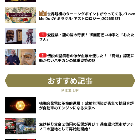
世界規模のターニングポイントがやってくる／Love
Me Do の｢ミラクル･アストロロジー｣2026年8月
愛媛県・龍の淵の奇祭！ 御面雨乞い神事と「おたた
さん」
伝説の聖痕者の像が血涙を流した！ 「奇跡」認定に
動かないバチカンの慎重姿勢の謎
おすすめ記事
PICK UP
核融合発電に革命的進展！ 放射能汚染が皆無で核融合炉
が自動車のエンジンになる未来へ
生け捕り賞金２億円の伝説が再び？ 兵庫県宍粟市がツチ
ノコの聖地として再始動開始！