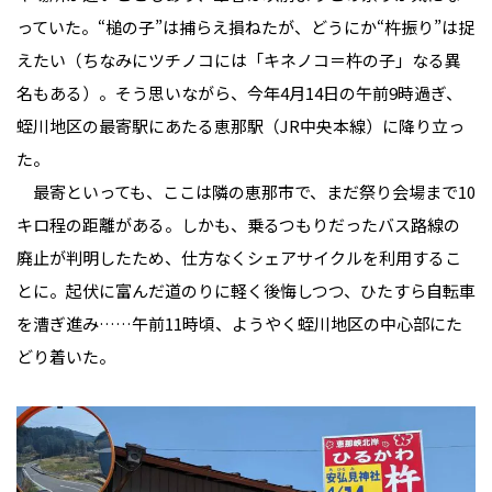
っていた。“槌の子”は捕らえ損ねたが、どうにか“杵振り”は捉
えたい――（ちなみにツチノコには「キネノコ＝杵の子」なる異
名もある）。そう思いながら、今年4月14日の午前9時過ぎ、
蛭川地区の最寄駅にあたる恵那駅（JR中央本線）に降り立っ
た。
最寄といっても、ここは隣の恵那市で、まだ祭り会場まで10
キロ程の距離がある。しかも、乗るつもりだったバス路線の
廃止が判明したため、仕方なくシェアサイクルを利用するこ
とに。起伏に富んだ道のりに軽く後悔しつつ、ひたすら自転車
を漕ぎ進み……午前11時頃、ようやく蛭川地区の中心部にた
どり着いた。