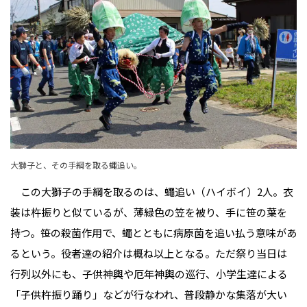
大獅子と、その手綱を取る蠅追い。
この大獅子の手綱を取るのは、蠅追い（ハイボイ）2人。衣
装は杵振りと似ているが、薄緑色の笠を被り、手に笹の葉を
持つ。笹の殺菌作用で、蠅とともに病原菌を追い払う意味があ
るという。役者達の紹介は概ね以上となる。ただ祭り当日は
行列以外にも、子供神輿や厄年神輿の巡行、小学生達による
「子供杵振り踊り」などが行なわれ、普段静かな集落が大い