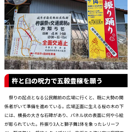
杵と臼の呪力で五穀豊穣を願う
祭りの起点となる公民館前の広場に行くと、既に大勢の関
係者がいて準備を進めている。広場正面に生える桜の木の下
には、横長の大きな石碑があり、パネル状の表面に何やら絵
が彫られていた。杵振り3人と獅子舞1体を象ったレリーフ