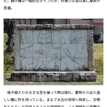
だ。獅子舞は一般的なタイプだが、杵振りの姿は実に摩訶不
思議。
格子線入りの大きな笠を被って顔は隠れ、着物から出た逞
しい腕に杵を持っている。まるで太古の地球へ飛来し、文明
をもたらした宇宙人のような雰囲気だ。ふと視線を公民館の