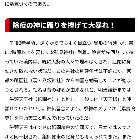
に活気づくのである。
除疫の神に踊りを捧げて大暴れ！
午後2時半頃、遠くからでもよく目立つ“異形の行列”が、実
に2時間以上を要して安弘見神社に到着。筆者が先回りして待
っていた境内は、既に大勢の人々で埋め尽くされ、迂闊に身
動きが取れない状態だ。この神社の創建年代は不詳だが、京
都の祇園社（現・八坂神社）から神霊を勧請したことが始ま
りとされる。社名は昔の郷名が由来なれど、明治維新までは
「牛頭天王社（祇園社）」と称し、一般には「天王様」と呼
ばれていたという。神仏習合により、祭神のスサノオ（素戔嗚
尊）を牛頭天王と呼んで祀っていたのだ。
牛頭天王はインドの祇園精舎の守護天で、日本ではスサノ
オと同一視され、薬師如来の化身とも考えられてきた。また