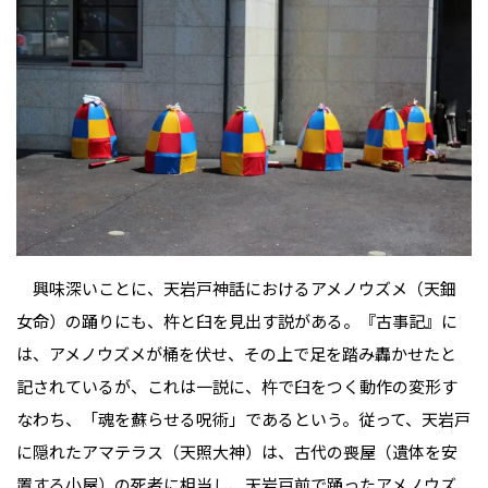
興味深いことに、天岩戸神話におけるアメノウズメ（天鈿
女命）の踊りにも、杵と臼を見出す説がある。『古事記』に
は、アメノウズメが桶を伏せ、その上で足を踏み轟かせたと
記されているが、これは一説に、杵で臼をつく動作の変形――す
なわち、「魂を蘇らせる呪術」であるという。従って、天岩戸
に隠れたアマテラス（天照大神）は、古代の喪屋（遺体を安
置する小屋）の死者に相当し、天岩戸前で踊ったアメノウズ