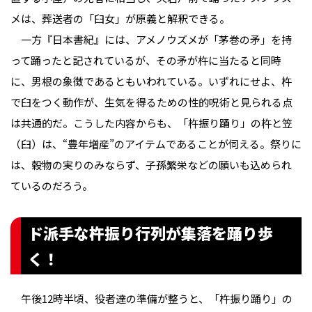
メは、葬送者の「臼女」が原義と解釈できる。
一方『日本書紀』には、アメノウズメが「茅巻の矛」を持
って踊ったと記されているが、その矛が杵に当たると同時
に、男根の象徴であるともいわれている。いずれにせよ、杵
で臼をつく動作が、生気を得るための性的呪術と見られる点
は共通的だ。こうした内容からも、「杵振り踊り」の杵と笠
（臼）は、“豊年増産”のアイテムであることが伺える。祭りに
は、穀物の実りのみならず、子孫繁栄などの願いも込められ
ているのだろう。
ド派手な杵振り行列が集落を踊り歩
く！
午後12時半頃、役者達の準備が整うと、「杵振り踊り」の