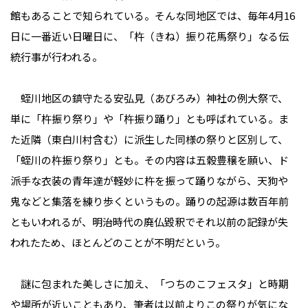
館もあることで知られている。そんな同地区では、毎年4月16
日に一番近い日曜日に、「杵（きね）振り花馬祭り」なる伝
統行事が行われる。
蛭川地区の鎮守たる安弘見（あびろみ）神社の例大祭で、
単に「杵振り祭り」や「杵振り踊り」とも呼ばれている。ま
た近隣（東白川村含む）に派生した同様の祭りと区別して、
「蛭川の杵振り祭り」とも。その内容は五穀豊穣を願い、ド
派手な衣装の青年達が軽妙に杵を振って踊りながら、天狗や
鬼などと集落を練り歩くというもの。踊りの起源は数百年前
ともいわれるが、明治時代の廃仏毀釈でそれ以前の記録が失
われたため、ほとんどのことが不明だという。
謎に包まれた美しさに加え、「つちのこフェスタ」と時期
や場所が近いこともあり、筆者は以前よりこの祭りが気にな