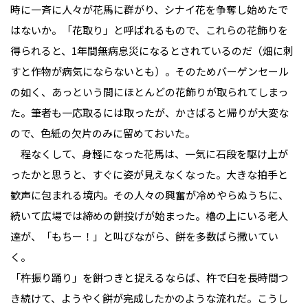
時に一斉に人々が花馬に群がり、シナイ花を争奪し始めたで
はないか。「花取り」と呼ばれるもので、これらの花飾りを
得られると、1年間無病息災になるとされているのだ（畑に刺
すと作物が病気にならないとも）。そのためバーゲンセール
の如く、あっという間にほとんどの花飾りが取られてしまっ
た。筆者も一応取るには取ったが、かさばると帰りが大変な
ので、色紙の欠片のみに留めておいた。
程なくして、身軽になった花馬は、一気に石段を駆け上が
ったかと思うと、すぐに姿が見えなくなった。大きな拍手と
歓声に包まれる境内。その人々の興奮が冷めやらぬうちに、
続いて広場では締めの餅投げが始まった。櫓の上にいる老人
達が、「もちー！」と叫びながら、餅を多数ばら撒いてい
く。
「杵振り踊り」を餅つきと捉えるならば、杵で臼を長時間つ
き続けて、ようやく餅が完成したかのような流れだ。こうし