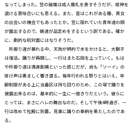
なってしまった。笠の破壊は成人儀礼を表すそうだが、疫神を
退ける意味合いにも思える。また、昔はこれがある種、男女
の出会いの機会でもあったとか。笠に隠れていた青年達の顔
が露出するので、娘達が品定めをするという訳である。確か
に、劇的な初対面にはなりそうだ。
杵振り達が暴れる中、天狗が柄杓で水をかけると、大獅子
は復活。踊りが再開し、一行はまた石段を上っていく。もは
や杵振り達は満身創痍といった感じだが、尚も「ソーイ」の
掛け声は勇ましく響き渡る。毎年行われる祭りとはいえ、年
齢制限がある上に当番区は持ち回りのため、この場で踊りを
披露出来るのは、基本的に一生に一度きりだという。彼らに
とっては、まさにハレの舞台なのだ。そして午後4時過ぎ、一
行は改めて社殿に到着。見事に踊りの奉納を果たしたのであ
る。