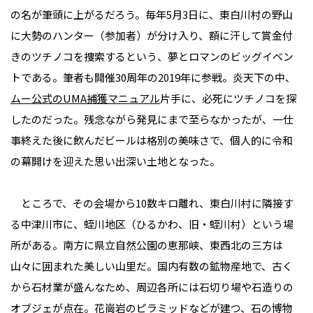
の名が筆頭に上がるだろう。毎年5月3日に、東白川村の野山
に大勢のハンター（参加者）が分け入り、額に汗して賞金付
きのツチノコを捜索するという、夢とロマンのビッグイベン
トである。筆者も開催30周年の2019年に参戦。炎天下の中、
ムー公式のUMA捕獲マニュアル
片手に、必死にツチノコを探
したのだった。残念ながら発見にまで至らなかったが、一仕
事終えた後に飲んだビールは格別の美味さで、個人的に令和
の幕開けを迎えた思い出深い土地となった。
ところで、その会場から10数キロ離れ、東白川村に隣接す
る中津川市に、蛭川地区（ひるかわ、旧・蛭川村）という場
所がある。南方に県立自然公園の恵那峡、東西北の三方は
山々に囲まれた美しい山里だ。国内有数の鉱物産地で、古く
から石材業が盛んなため、周辺各所には石切り場や石造りの
オブジェが点在。花崗岩のピラミッドなどが建つ、石の博物