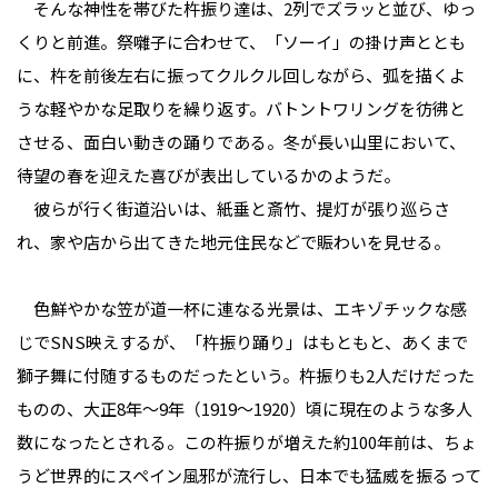
そんな神性を帯びた杵振り達は、2列でズラッと並び、ゆっ
くりと前進。祭囃子に合わせて、「ソーイ」の掛け声ととも
に、杵を前後左右に振ってクルクル回しながら、弧を描くよ
うな軽やかな足取りを繰り返す。バトントワリングを彷彿と
させる、面白い動きの踊りである。冬が長い山里において、
待望の春を迎えた喜びが表出しているかのようだ。
彼らが行く街道沿いは、紙垂と斎竹、提灯が張り巡らさ
れ、家や店から出てきた地元住民などで賑わいを見せる。
色鮮やかな笠が道一杯に連なる光景は、エキゾチックな感
じでSNS映えするが、「杵振り踊り」はもともと、あくまで
獅子舞に付随するものだったという。杵振りも2人だけだった
ものの、大正8年～9年（1919～1920）頃に現在のような多人
数になったとされる。この杵振りが増えた約100年前は、ちょ
うど世界的にスペイン風邪が流行し、日本でも猛威を振るって