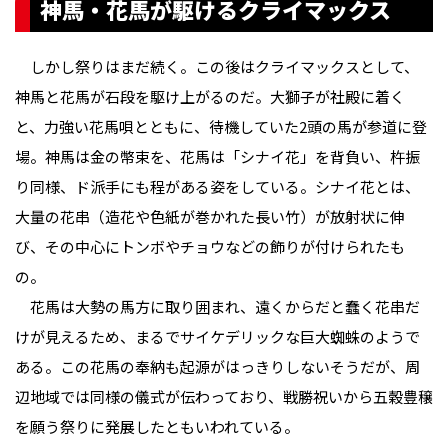
神馬・花馬が駆けるクライマックス
しかし祭りはまだ続く。この後はクライマックスとして、
神馬と花馬が石段を駆け上がるのだ。大獅子が社殿に着く
と、力強い花馬唄とともに、待機していた2頭の馬が参道に登
場。神馬は金の幣束を、花馬は「シナイ花」を背負い、杵振
り同様、ド派手にも程がある姿をしている。シナイ花とは、
大量の花串（造花や色紙が巻かれた長い竹）が放射状に伸
び、その中心にトンボやチョウなどの飾りが付けられたも
の。
花馬は大勢の馬方に取り囲まれ、遠くからだと蠢く花串だ
けが見えるため、まるでサイケデリックな巨大蜘蛛のようで
ある。この花馬の奉納も起源がはっきりしないそうだが、周
辺地域では同様の儀式が伝わっており、戦勝祝いから五穀豊穣
を願う祭りに発展したともいわれている。