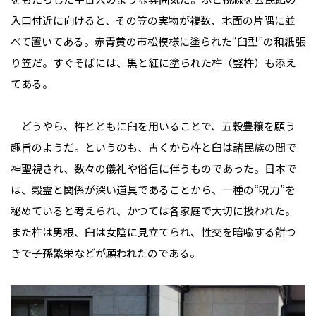
入口付近に向けると、その笠の実物が複数、地面の片隅に並
べて置いてある。赤青黄の市松模様に塗られた“臼型”の和紙張
り笠だ。すぐそばには、黒と紅に塗られた杵（竪杵）も添え
てある。
どうやら、杵とともに臼を用いることで、五穀豊穣を願う
趣旨のようだ。というのも、古くから杵と臼は諸民族の間で
神聖視され、数々の儀礼や俗信に伴うものであった。日本で
は、穀霊と関係が深い道具であることから、一種の“呪力”を
秘めていると考えられ、かつては各家庭で大切に扱われた。
また杵は男根、臼は女陰に見立てられ、性交を暗喩する餅つ
きで子孫繁栄などが願われたのである。