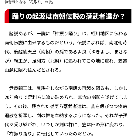
争奪戦となる「花取り」の後。
踊りの起源は南朝伝説の落武者達か？
諸説あるが、一説に「杵振り踊り」は、蛭川地区に伝わる
南朝伝説に由来するものだという。伝説によれば、南北朝時
代、後醍醐天皇（南朝）の孫である尹良（ゆきよし、まさな
が）親王が、足利方（北朝）に追われてこの地に逃れ、笠置
山麓に隠れ住んだとされる。
尹良親王は、農耕をしながら南朝の再起を図るも、しかし
20年余りで足利方に追い詰められ、無念の崩御を遂げてしま
う。その後、残された従臣ら落武者達は、昔を偲びつつ疫病
退散を祈願し、剣の舞を奉納するようになった。それが子孫
代々受け継がれ、いつしか剣は杵に、笠は臼の形に変わり、
「杵振り踊り」に転化していったのだとか――。