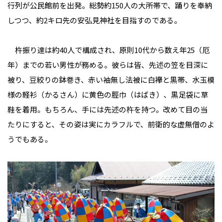
行列が公民館前を出発。総勢約150人の大所帯で、踊りを奉納
しつつ、約2キロ先の安弘見神社を目指すのである。
杵振り達は約40人で構成され、原則10代から数え年25（厄
年）までの若い男性が務める。彼らは皆、先述の笠を目深に
被り、豆絞りの鉢巻き、赤い袖無し法被に白襷と黒帯、水玉模
様の軽衫（かるさん）に黄色の脛巾（はばき）、黒足袋に草
鞋を着用。もちろん、手には先述の杵を持つ。改めて目の当
たりにすると、その姿は実にカラフルで、前衛的な虚無僧のよ
うでもある。