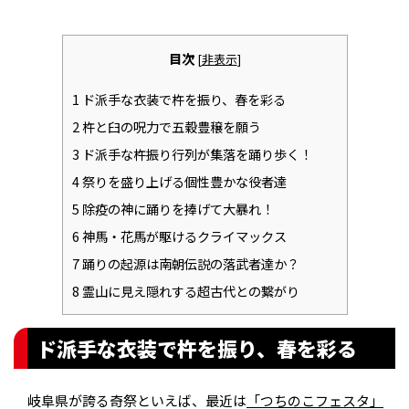
目次
[
非表示
]
1
ド派手な衣装で杵を振り、春を彩る
2
杵と臼の呪力で五穀豊穣を願う
3
ド派手な杵振り行列が集落を踊り歩く！
4
祭りを盛り上げる個性豊かな役者達
5
除疫の神に踊りを捧げて大暴れ！
6
神馬・花馬が駆けるクライマックス
7
踊りの起源は南朝伝説の落武者達か？
8
霊山に見え隠れする超古代との繋がり
ド派手な衣装で杵を振り、春を彩る
岐阜県が誇る奇祭といえば、最近は
「つちのこフェスタ」