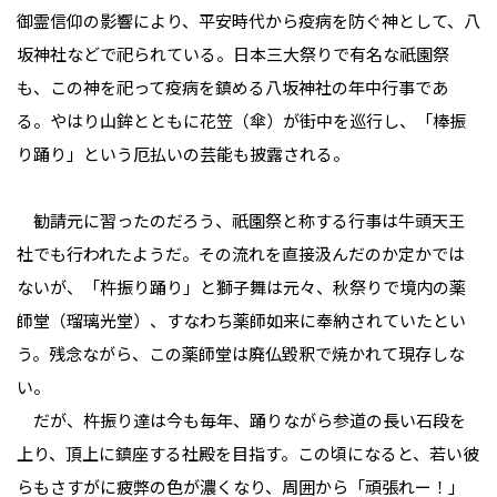
御霊信仰の影響により、平安時代から疫病を防ぐ神として、八
坂神社などで祀られている。日本三大祭りで有名な祇園祭
も、この神を祀って疫病を鎮める八坂神社の年中行事であ
る。やはり山鉾とともに花笠（傘）が街中を巡行し、「棒振
り踊り」という厄払いの芸能も披露される。
勧請元に習ったのだろう、祇園祭と称する行事は牛頭天王
社でも行われたようだ。その流れを直接汲んだのか定かでは
ないが、「杵振り踊り」と獅子舞は元々、秋祭りで境内の薬
師堂（瑠璃光堂）、すなわち薬師如来に奉納されていたとい
う。残念ながら、この薬師堂は廃仏毀釈で焼かれて現存しな
い。
――だが、杵振り達は今も毎年、踊りながら参道の長い石段を
上り、頂上に鎮座する社殿を目指す。この頃になると、若い彼
らもさすがに疲弊の色が濃くなり、周囲から「頑張れー！」