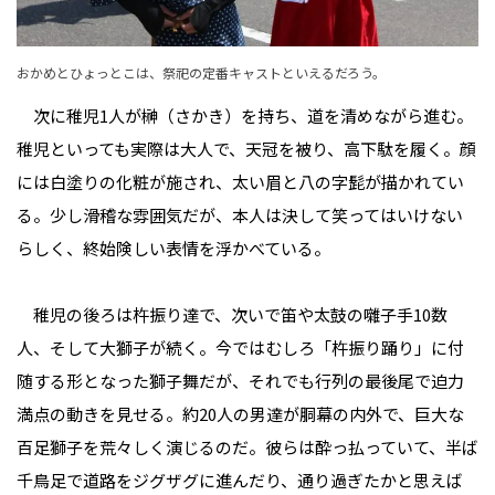
おかめとひょっとこは、祭祀の定番キャストといえるだろう。
次に稚児1人が榊（さかき）を持ち、道を清めながら進む。
稚児といっても実際は大人で、天冠を被り、高下駄を履く。顔
には白塗りの化粧が施され、太い眉と八の字髭が描かれてい
る。少し滑稽な雰囲気だが、本人は決して笑ってはいけない
らしく、終始険しい表情を浮かべている。
稚児の後ろは杵振り達で、次いで笛や太鼓の囃子手10数
人、そして大獅子が続く。今ではむしろ「杵振り踊り」に付
随する形となった獅子舞だが、それでも行列の最後尾で迫力
満点の動きを見せる。約20人の男達が胴幕の内外で、巨大な
百足獅子を荒々しく演じるのだ。彼らは酔っ払っていて、半ば
千鳥足で道路をジグザグに進んだり、通り過ぎたかと思えば