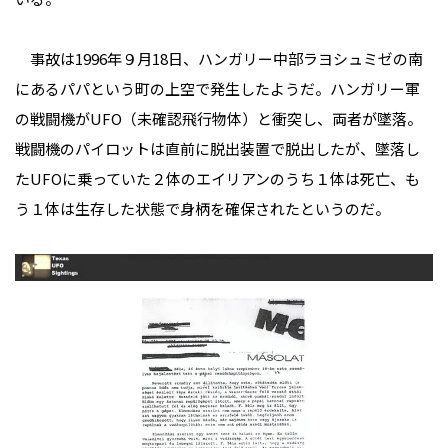
事故は1996年９月18日、ハンガリー中部ラヨシュミゼの南
にあるパパという町の上空で発生したようだ。ハンガリー軍
の戦闘機がUFO（未確認飛行物体）と衝突し、両者が墜落。
戦闘機のパイロットは直前に脱出装置で脱出したが、墜落し
たUFOに乗っていた２体のエイリアンのうち１体は死亡、も
う１体は生存した状態で身柄を確保されたというのだ。