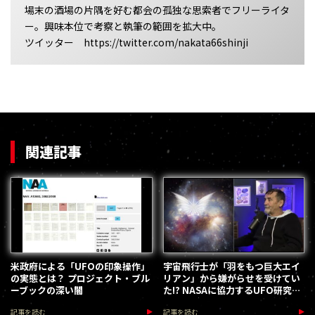
場末の酒場の片隅を好む都会の孤独な思索者でフリーライタ
ー。興味本位で考察と執筆の範囲を拡大中。
ツイッター https://twitter.com/nakata66shinji
関連記事
米政府による「UFOの印象操作」
宇宙飛行士が「羽をもつ巨大エイ
の実態とは？ プロジェクト・ブル
リアン」から嫌がらせを受けてい
ーブックの深い闇
た!? NASAに協力するUFO研究家
の暴露が話題
記事を読む
記事を読む