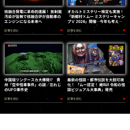
核融合発電に革命的進展！ 放射能
オカルトミステリー検定も実施！
汚染が皆無で核融合炉が自動車の
「新郷村×ムー ミステリーキャン
エンジンになる未来へ
プⅤ 2026」開催…今年も考える
な、踊れ！（2026.9.12）
記事を読む
記事を読む
中国版ツングースカ大爆発!? 貴
最新の怪談・都市伝説を大胆可視
州「空中怪車事件」の謎／忘れじ
化！ 「ムー認定！ 絶叫!! 令和の怪
のUFO事件史
談ビジュアル大事典」発売
記事を読む
記事を読む