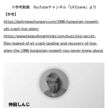
※参考動画 YouTubeチャンネル「UFOJane」より
【参考】
https://dailynewshungary.com/1996-hungarian-roswell-
ufo-crash-live-alien/
https://www.texasufosightings.com/buzz/top-secret-
files-leaked-of-et-crash-landing-and-recovery-of-live-
alien-the-1996-hungarian-roswell-you-never-knew-about
仲田しんじ