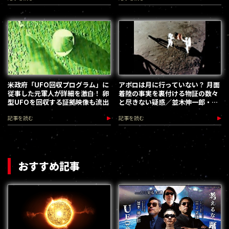
米政府「UFO回収プログラム」に
アポロは月に行っていない？ 月面
従事した元軍人が詳細を激白！ 卵
着陸の事実を裏付ける物証の数々
型UFOを回収する証拠映像も流出
と尽きない疑惑／並木伸一郎・月
の都市伝説
記事を読む
記事を読む
おすすめ記事