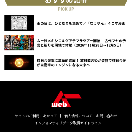
PICK UP
雨の日は、ひとだまを集めて／「むうやん」４コマ漫画
ムー旅メキシコ＆グアテマラツアー開催！ 古代マヤの予
言と祈りを現地で体験（2026年11月28日～12月5日）
核融合発電に革命的進展！ 放射能汚染が皆無で核融合炉
が自動車のエンジンになる未来へ
サイトのご利用にあたって
個人情報について
お問い合わせ
インフォマティブデータ取得ガイドライン