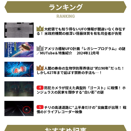
ランキング
RANKING
大統領でも知り得ないUFO情報が間違いなく存在す
る！ 米政府機関の根深い隠蔽体質を有名司会者が告発
アメリカ極秘UFO計画「レガシープログラム」の謎
／MUTube＆特集紹介 2024年12月号
人間の寿命の生物学的限界値は“約190年”だった！
しかし627年まで延ばす禁断の手法も…！
防犯カメラが捉えた典型的「ゴースト」に戦慄！ ホ
ンジュラスの民家を闊歩する“白い影”の謎
チリの高速道路に“上半身だけの”女幽霊が出現！ 戦
慄のドライブレコーダー映像
おすすめ記事